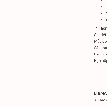
Y
📌
Thôn
Chi tiết
Mẫu đơn
Các thô
Cách đă
Hạn nộ
NHỮNG 
Tọa 