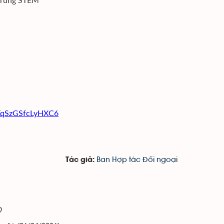
7XqSzGSfcLyHXC6
Ban Hợp tác Đối ngoại
Tác giả:
)