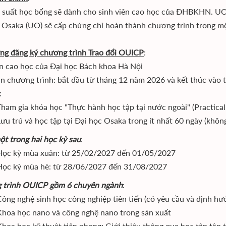
 suất học bổng sẽ dành cho sinh viên cao học của ĐHBKHN. UO có
 Osaka (UO) sẽ cấp chứng chỉ hoàn thành chương trình trong một 
̣ng đăng ký chương trình Trao đổi OUICP
:
 cao học của Đại học Bách khoa Hà Nội
an chương trình: bắt đầu từ tháng 12 năm 2026 và kết thúc vào
:
Tham gia khóa học "Thực hành học tập tại nước ngoài" (Practica
ưu trú và học tập tại Đại học Osaka trong ít nhất 60 ngày (không
t trong hai học kỳ sau
:
Học kỳ mùa xuân: từ 25/02/2027 đến 01/05/2027
Học kỳ mùa hè: từ 28/06/2027 đến 31/08/2027
 trình OUICP gồm 6 chuyên ngành
:
ông nghệ sinh học công nghiệp tiên tiến (có yêu cầu và định hươ
Khoa học nano và công nghệ nano trong sản xuất
Khoa học kỹ thuật tiên phong: Giới thiệu thông qua học tập tập