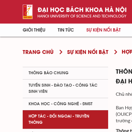
GIỚI THIỆU
TIN TỨC
SỰ KIỆN NỔI BẬT
HỢP
TRANG CHỦ
SỰ KIỆN NỔI BẬT
THÔN
THÔNG BÁO CHUNG
ĐẠI 
TUYỂN SINH - ĐÀO TẠO - CÔNG TÁC
SINH VIÊN
Chủ nhậ
KHOA HỌC - CÔNG NGHỆ - ĐMST
Ban Hợp
(OUICP)
HỢP TÁC - ĐỐI NGOẠI - TRUYỀN
trường 
THÔNG
Thông t