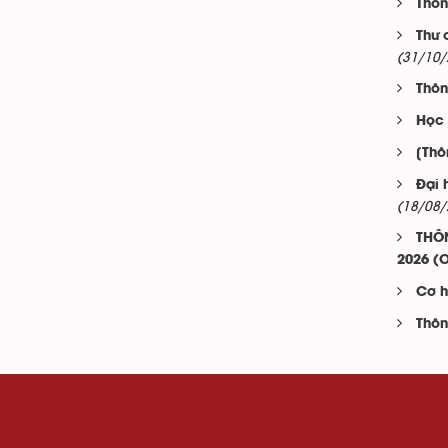
Thôn
Thư 
(31/10/
Thôn
Học
[Thô
Đại 
(18/08/
THÔN
2026 (
Cơ h
Thôn