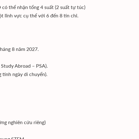
 thể nhận tổng 4 suất (2 suất tự túc)
lĩnh vực cụ thể với 6 đến 8 tín chỉ.
 tháng 8 năm 2027.
l Study Abroad – PSA).
 tính ngày di chuyển).
́ng nghiên cứu riêng)
 trung STEM