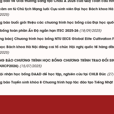
g báo về Giải thưởng Sáng tạo Châu Á 2026 của Quỹ Toàn cầu Hit
cảm ơn từ Chủ tịch Mạng lưới Cựu sinh viên Đại học Bách khoa Hà 
2025)
g báo buổi giới thiệu các chương trình học bổng của Đại học qu
(18/09/2025)
 bổng toàn phần Ấn Độ ngắn hạn ITEC 2025-26
ng báo] Chương trình học bổng NTU EECS Global Elite Cultivation 
học Bách khoa Hà Nội đăng cai tổ chức Hội nghị quốc tế hàng đầ
2025)
G BÁO CHƯƠNG TRÌNH HỌC BỔNG CHƯƠNG TRÌNH TRAO ĐỔI SINH 
(15/07/2025)
OUICP2026)
(27
ội nhận học bổng DAAD để học tập, nghiên cứu tại CHLB Đức
g báo Tuyển sinh khóa 8 Chương trình hợp tác đào tạo Tiếng Nhậ