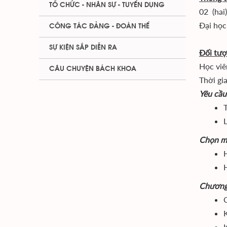
TỔ CHỨC - NHÂN SỰ - TUYỂN DỤNG
02 (hai)
Đại học
CÔNG TÁC ĐẢNG - ĐOÀN THỂ
SỰ KIỆN SẮP DIỄN RA
Đối tươ
Học viên
CÂU CHUYỆN BÁCH KHOA
Thời gi
Yêu cầu
L
Chọn mộ
Chương
C