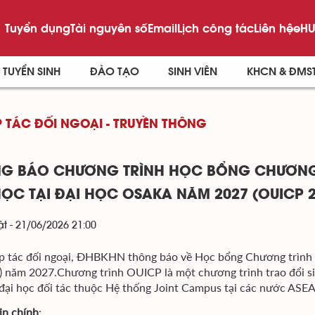
Tuyển dụng
Tài nguyên số
Email
Lịch công tác
Liên hệ
eHU
TUYỂN SINH
ĐÀO TẠO
SINH VIÊN
KHCN & ĐMS
 TÁC ĐỐI NGOẠI - TRUYỀN THÔNG
G BÁO CHƯƠNG TRÌNH HỌC BỔNG CHƯƠNG T
HỌC TẠI ĐẠI HỌC OSAKA NĂM 2027 (OUICP 
t - 21/06/2026 21:00
 tác đối ngoại, ĐHBKHN thông báo về Học bổng Chương trình Trao
 năm 2027.Chương trình OUICP là một chương trình trao đổi sin
đại học đối tác thuộc Hệ thống Joint Campus tại các nước ASEA
in chính
: