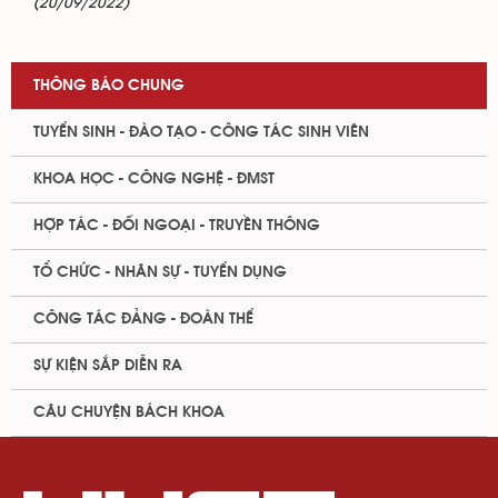
(20/09/2022)
THÔNG BÁO CHUNG
TUYỂN SINH - ĐÀO TẠO - CÔNG TÁC SINH VIÊN
KHOA HỌC - CÔNG NGHỆ - ĐMST
HỢP TÁC - ĐỐI NGOẠI - TRUYỀN THÔNG
TỔ CHỨC - NHÂN SỰ - TUYỂN DỤNG
CÔNG TÁC ĐẢNG - ĐOÀN THỂ
SỰ KIỆN SẮP DIỄN RA
CÂU CHUYỆN BÁCH KHOA