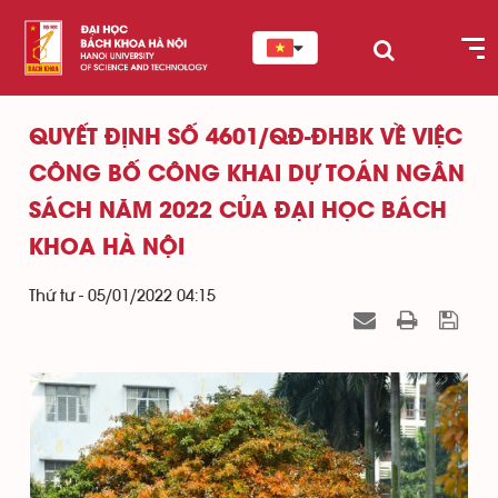
QUYẾT ĐỊNH SỐ 4601/QĐ-ĐHBK VỀ VIỆC
CÔNG BỐ CÔNG KHAI DỰ TOÁN NGÂN
SÁCH NĂM 2022 CỦA ĐẠI HỌC BÁCH
KHOA HÀ NỘI
Thứ tư - 05/01/2022 04:15