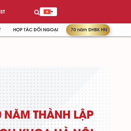
ST
T
HỢP TÁC ĐỐI NGOẠI
70 năm ĐHBK HN