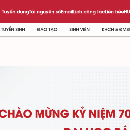
Tuyển dụng
Tài nguyên số
Email
Lịch công tác
Liên hệ
eHU
TUYỂN SINH
ĐÀO TẠO
SINH VIÊN
KHCN & ĐMS