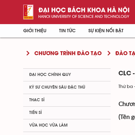
GIỚI THIỆU
TIN TỨC
SỰ KIỆN NỔI BẬT
CHƯƠNG TRÌNH ĐÀO TẠO
ĐÀO TẠ
CLC 
ĐẠI HỌC CHÍNH QUY
Thứ ba 
KỸ SƯ CHUYÊN SÂU ĐẶC THÙ
THẠC SĨ
Chươn
TIẾN SĨ
(Tên g
VỪA HỌC VỪA LÀM