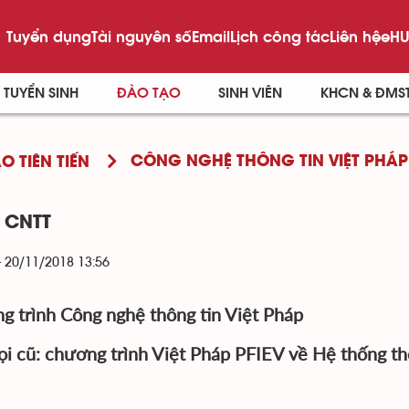
Tuyển dụng
Tài nguyên số
Email
Lịch công tác
Liên hệ
eHU
TUYỂN SINH
ĐÀO TẠO
SINH VIÊN
KHCN & ĐMS
CÔNG NGHỆ THÔNG TIN VIỆT PHÁP
O TIÊN TIẾN
- CNTT
- 20/11/2018 13:56
g trình Công nghệ thông tin Việt Pháp
ọi cũ: chương trình Việt Pháp PFIEV về Hệ thống th