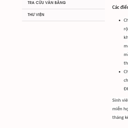
TRA CỨU VĂN BẰNG
Các điể
THƯ VIỆN
Ch
rộ
kh
mô
mề
th
C
c
Đ
Sinh vi
miễn họ
tháng k