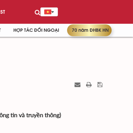
ST
T
HỢP TÁC ĐỐI NGOẠI
70 năm ĐHBK HN
ông tin và truyền thông)