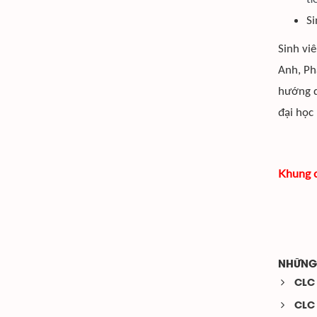
Si
Sinh vi
Anh, Ph
hướng d
đại học 
Khung c
NHỮNG 
CLC 
CLC 