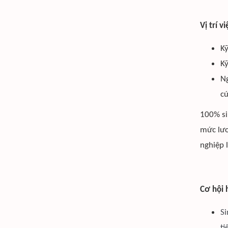
Vị trí v
Kỹ
Kỹ
Ng
cứ
100% si
mức lươ
nghiệp 
Cơ hội 
Si
ti