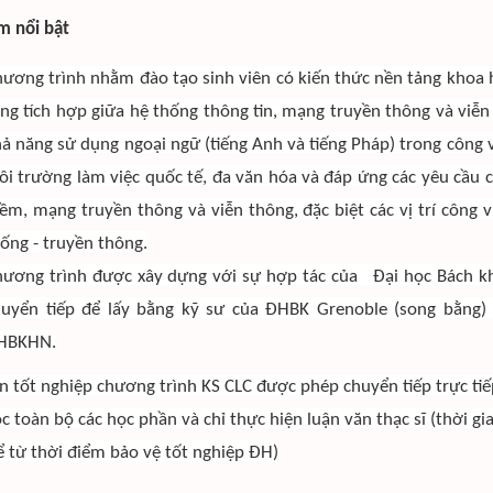
m nổi bật
ương trình nhằm đào tạo sinh viên có kiến thức nền tảng khoa 
ng tích hợp giữa hệ thống thông tin, mạng truyền thông và viễ
ả năng sử dụng ngoại ngữ (tiếng Anh và tiếng Pháp) trong công vi
i trường làm việc quốc tế, đa văn hóa và đáp ứng các yêu cầu c
m, mạng truyền thông và viễn thông, đặc biệt các vị trí công 
ống - truyền thông.
hương trình được xây dựng với sự hợp tác của Đại học Bách kh
huyển tiếp để lấy bằng kỹ sư của ĐHBK Grenoble (song bằng) 
HBKHN.
ên tốt nghiệp chương trình KS CLC được phép chuyển tiếp trực tiếp
c toàn bộ các học phần và chỉ thực hiện luận văn thạc sĩ (thời gi
ể từ thời điểm bảo vệ tốt nghiệp ĐH)