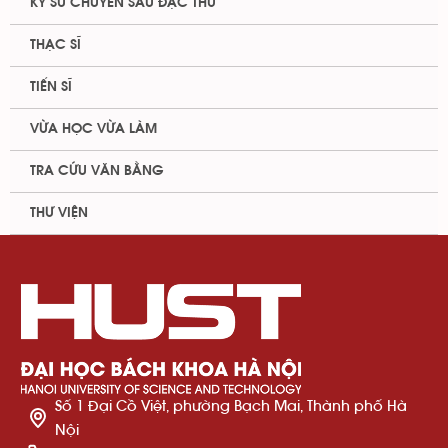
KỸ SƯ CHUYÊN SÂU ĐẶC THÙ
THẠC SĨ
TIẾN SĨ
VỪA HỌC VỪA LÀM
TRA CỨU VĂN BẰNG
THƯ VIỆN
Số 1 Đại Cồ Việt, phường Bạch Mai, Thành phố Hà
Nội