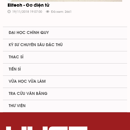
Elitech - Cơ điện tử
19/11/2018 19:07:00
Đã xem: 2661
ĐẠI HỌC CHÍNH QUY
KỸ SƯ CHUYÊN SÂU ĐẶC THÙ
THẠC SĨ
TIẾN SĨ
VỪA HỌC VỪA LÀM
TRA CỨU VĂN BẰNG
THƯ VIỆN