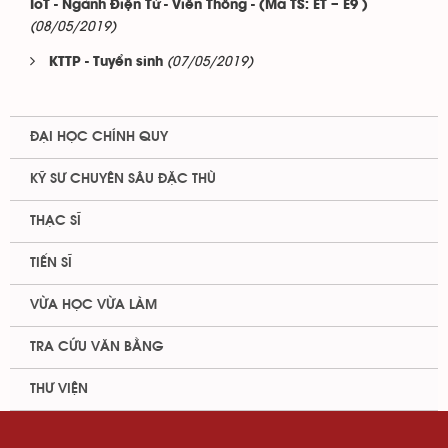
IoT - Ngành Điện Tử - Viễn Thông - (Mã TS: ET – E9 )
(08/05/2019)
(07/05/2019)
KTTP - Tuyển sinh
ĐẠI HỌC CHÍNH QUY
KỸ SƯ CHUYÊN SÂU ĐẶC THÙ
THẠC SĨ
TIẾN SĨ
VỪA HỌC VỪA LÀM
TRA CỨU VĂN BẰNG
THƯ VIỆN