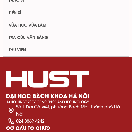
THẠC SĨ
TIẾN SĨ
VỪA HỌC VỪA LÀM
TRA CỨU VĂN BẰNG
THƯ VIỆN
Số 1 Đại Cồ Việt, phường Bạch Mai, Thành phố Hà
Nội
024 3869 4242
CƠ CẤU TỔ CHỨC