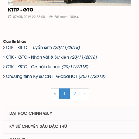
KTTP - GTC
07/05/2019 22:33:00
Đã xem: 10064
Các tin khác
CTK - KSTC - Tuyển sinh
(20/11/2018)
CTK - KSTC - Nhân vật & Sự kiện
(20/11/2018)
CTK - KSTC - Cơ hội du học
(20/11/2018)
Chương trình Kỹ sư CNTT Global ICT
(20/11/2018)
«
1
2
»
ĐẠI HỌC CHÍNH QUY
KỸ SƯ CHUYÊN SÂU ĐẶC THÙ