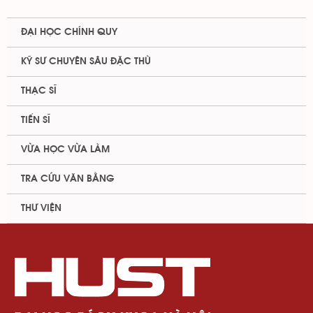
ĐẠI HỌC CHÍNH QUY
KỸ SƯ CHUYÊN SÂU ĐẶC THÙ
THẠC SĨ
TIẾN SĨ
VỪA HỌC VỪA LÀM
TRA CỨU VĂN BẰNG
THƯ VIỆN