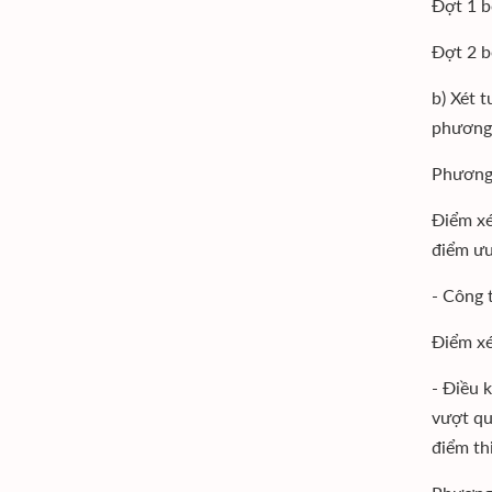
Đợt 1 b
Đợt 2 b
b) Xét 
phương 
Phương 
Điểm xé
điểm ưu
- Công 
Điểm xé
- Điều 
vượt qu
điểm th