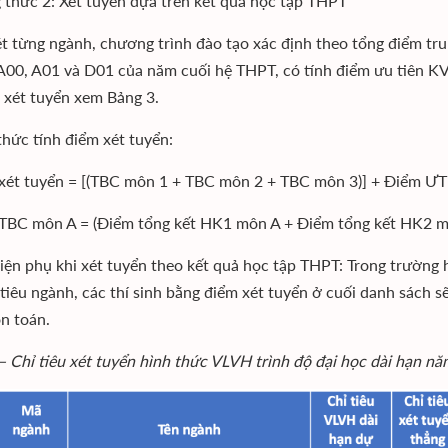
thức 2: Xét tuyển dựa trên kết quả học tập THPT
t từng ngành, chương trình đào tạo xác định theo tổng điểm tr
A00, A01 và D01 của năm cuối hệ THPT, có tính điểm ưu tiên KV
u xét tuyển xem Bảng 3.
thức tính điểm xét tuyển:
t tuyển = [(TBC môn 1 + TBC môn 2 + TBC môn 3)] + Điểm ƯT
BC môn A = (Điểm tổng kết HK1 môn A + Điểm tổng kết HK2 m
kiện phụ khi xét tuyển theo kết quả học tập THPT: Trong trường
 tiêu ngành, các thí sinh bằng điểm xét tuyển ở cuối danh sách s
n toán.
– Chỉ tiêu xét tuyển hình thức VLVH trình độ đại học dài hạn nă