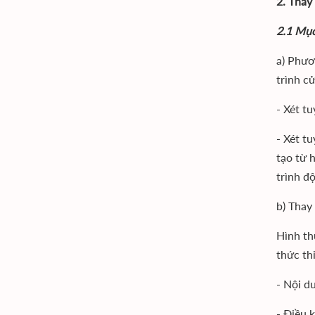
2. Thay
2.1 Mục
a) Phươ
trình c
- Xét t
- Xét t
tạo từ 
trình đ
b) Thay
Hình th
thức th
- Nội du
- Điều 