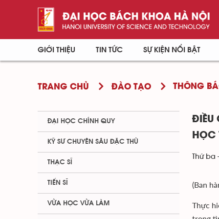
GIỚI THIỆU
TIN TỨC
SỰ KIỆN NỔI BẬT
THÔNG BÁ
TRANG CHỦ
ĐÀO TẠO
ĐIỀU
ĐẠI HỌC CHÍNH QUY
HỌC 
KỸ SƯ CHUYÊN SÂU ĐẶC THÙ
Thứ ba 
THẠC SĨ
TIẾN SĨ
(Ban hà
VỪA HỌC VỪA LÀM
Thực hi
trong t