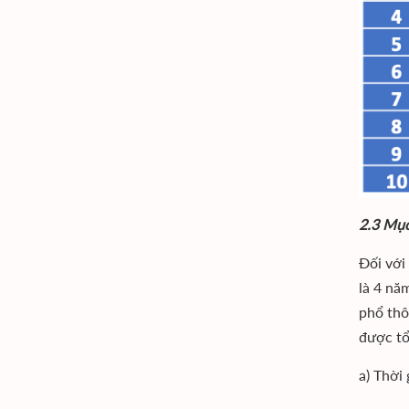
2.3 Mục
Đối với
là 4 nă
phổ thô
được tổ
a) Thời