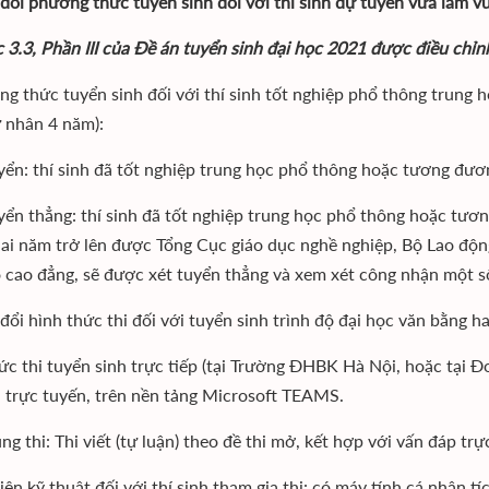
 đổi phương thức tuyển sinh đối với thí sinh dự tuyển vừa làm vừ
 3.3, Phần III của Đề án tuyển sinh đại học 2021 được điều chỉn
ng thức tuyển sinh đối với thí sinh tốt nghiệp phổ thông trung
ử nhân 4 năm):
uyển: thí sinh đã tốt nghiệp trung học phổ thông hoặc tương đươ
uyển thẳng: thí sinh đã tốt nghiệp trung học phổ thông hoặc tư
hai năm trở lên được Tổng Cục giáo dục nghề nghiệp, Bộ Lao độ
ộ cao đẳng, sẽ được xét tuyển thẳng và xem xét công nhận một s
 đổi hình thức thi đối với tuyển sinh trình độ đại học văn bằng
ức thi tuyển sinh trực tiếp (tại Trường ĐHBK Hà Nội, hoặc tại Đơ
i trực tuyến, trên nền tảng Microsoft TEAMS.
ng thi: Thi viết (tự luận) theo đề thi mở, kết hợp với vấn đáp trự
kiện kỹ thuật đối với thí sinh tham gia thi: có máy tính cá nhân 