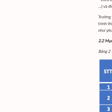
…) và đ
Trường 
trình t
như yêu
2.2 Mục
Bảng 2 