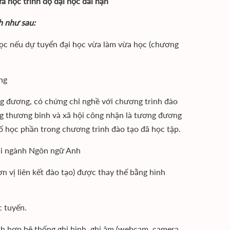
a học trình độ đại học dài hạn
h như sau:
 học nếu dự tuyển đại học vừa làm vừa học (chương
ng
ơng đương, có chứng chỉ nghề với chương trình đào
ng thương binh và xã hội công nhận là tương đương
ố học phần trong chương trình đào tạo đã học tập.
 hai ngành Ngôn ngữ Anh
n vị liên kết đào tạo) được thay thế bằng hình
c tuyến.
tích hợp hệ thống ghi hình, ghi âm (webcam, camera