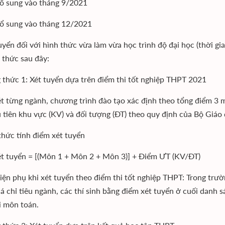
ổ sung vào tháng 9/2021
ổ sung vào tháng 12/2021
tuyển đối với hình thức vừa làm vừa học trình độ đại học (thời g
thức sau đây:
thức 1: Xét tuyển dựa trên điểm thi tốt nghiệp THPT 2021
t từng ngành, chương trình đào tạo xác định theo tổng điểm 3 m
 tiên khu vực (KV) và đối tượng (ĐT) theo quy định của Bộ Giáo 
thức tính điểm xét tuyển
t tuyển = [(Môn 1 + Môn 2 + Môn 3)] + Điểm ƯT (KV/ĐT)
kiện phụ khi xét tuyển theo điểm thi tốt nghiệp THPT: Trong trư
á chỉ tiêu ngành, các thí sinh bằng điểm xét tuyển ở cuối danh s
i môn toán.