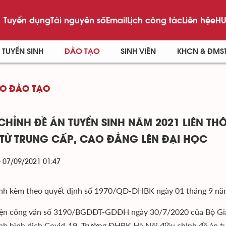
Tuyển dụng
Tài nguyên số
Email
Lịch công tác
Liên hệ
eHU
TUYỂN SINH
ĐÀO TẠO
SINH VIÊN
KHCN & ĐMS
O ĐÀO TẠO
 CHỈNH ĐỀ ÁN TUYỂN SINH NĂM 2021 LIÊN T
TỪ TRUNG CẤP, CAO ĐẲNG LÊN ĐẠI HỌC
- 07/09/2021 01:47
nh kèm theo quyết định số 1970/QĐ-ĐHBK ngày 01 tháng 9 nă
ện công văn số 3190/BGDĐT-GDĐH ngày 30/7/2020 của Bộ Giáo
ình hình dịch Covid-19, Trường ĐHBK Hà Nội điều chỉnh đề án tu