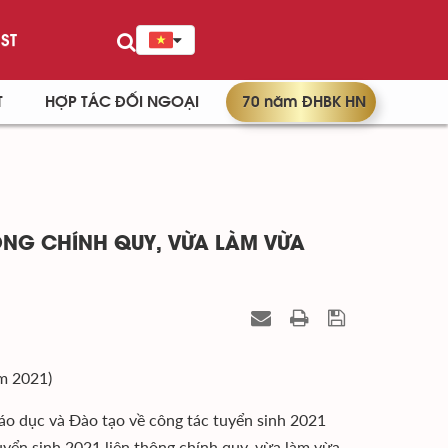
ST
T
HỢP TÁC ĐỐI NGOẠI
70 năm ĐHBK HN
HÔNG CHÍNH QUY, VỪA LÀM VỪA
m 2021)
 dục và Đào tạo về công tác tuyển sinh 2021
yển sinh 2021 liên thông chính quy, vừa làm vừa