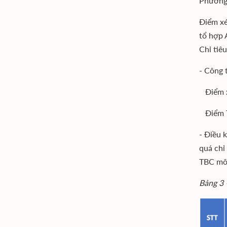
Phương 
Điểm xé
tổ hợp 
Chỉ tiê
- Công 
Điểm xé
Điểm T
- Điều 
quá chỉ
TBC mô
Bảng 3 