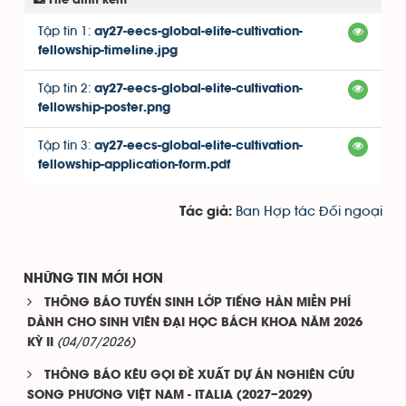
File đính kèm
Tập tin 1:
ay27-eecs-global-elite-cultivation-
fellowship-timeline.jpg
Tập tin 2:
ay27-eecs-global-elite-cultivation-
fellowship-poster.png
Tập tin 3:
ay27-eecs-global-elite-cultivation-
fellowship-application-form.pdf
Ban Hợp tác Đối ngoại
Tác giả:
NHỮNG TIN MỚI HƠN
THÔNG BÁO TUYỂN SINH LỚP TIẾNG HÀN MIỄN PHÍ
DÀNH CHO SINH VIÊN ĐẠI HỌC BÁCH KHOA NĂM 2026
(04/07/2026)
KỲ II
THÔNG BÁO KÊU GỌI ĐỀ XUẤT DỰ ÁN NGHIÊN CỨU
SONG PHƯƠNG VIỆT NAM - ITALIA (2027–2029)