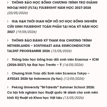
THÔNG BÁO HỌC BỔNG CHƯƠNG TRÌNH TRỢ GIẢNG
NGOẠI NGỮ (FLTA) FULBRIGHT NĂM HỌC 2027-2028
(20/05/2026)
GIA HẠN THỜI GIAN NỘP HỒ SƠ HỌC BỔNG NGHIÊN
CỨU SINH FULBRIGHT TOÀN PHẦN TẠI HOA KỲ NĂM HỌC
(19/05/2026)
2027
THÔNG BÁO ĐĂNG KÝ THAM GIA CHƯƠNG TRÌNH
NETHERLANDS – SOUTHEAST ASIA SEMICONDUCTOR
(15/05/2026)
TALENT PROGRAMME 2026
Thông báo học bổng trao đổi sinh viên Erasmus + ICM
(14/05/2026)
(2026-2027) tại Đại học Trento – Ý
Chương trình Trao đổi Sinh viên Science Tokyo –
(13/05/2026)
AYSEAS 2026 tại Indonesia (tự túc)
Peking University “M-Talents” Summer School 2026:
Cơ hội trải nghiệm học thuật quốc tế dành cho sinh viên
(13/05/2026)
khối Kỹ thuật và Khoa học Vật liệu