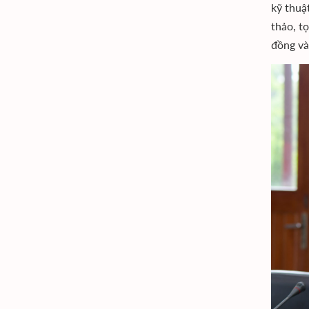
kỹ thuậ
thảo, t
đồng và