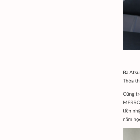
Bà Atsu
Thỏa th
Cũng tr
MERRO, 
tiền nh
năm họ