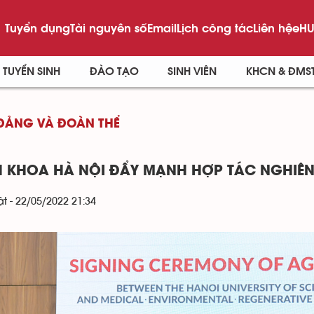
Tuyển dụng
Tài nguyên số
Email
Lịch công tác
Liên hệ
eHU
TUYỂN SINH
ĐÀO TẠO
SINH VIÊN
KHCN & ĐMS
ĐẢNG VÀ ĐOÀN THỂ
 KHOA HÀ NỘI ĐẨY MẠNH HỢP TÁC NGHIÊN C
t - 22/05/2022 21:34