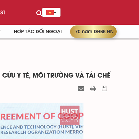
ST
T
HỢP TÁC ĐỐI NGOẠI
70 năm ĐHBK HN
ỨU Y TẾ, MÔI TRƯỜNG VÀ TÁI CHẾ