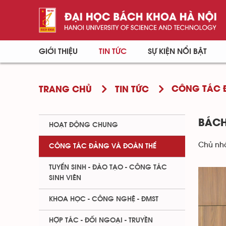
GIỚI THIỆU
TIN TỨC
SỰ KIỆN NỔI BẬT
CÔNG TÁC 
TRANG CHỦ
TIN TỨC
BÁCH
HOẠT ĐỘNG CHUNG
Chủ nhậ
CÔNG TÁC ĐẢNG VÀ ĐOÀN THỂ
TUYỂN SINH - ĐÀO TẠO - CÔNG TÁC
SINH VIÊN
KHOA HỌC - CÔNG NGHỆ - ĐMST
HỢP TÁC - ĐỐI NGOẠI - TRUYỀN