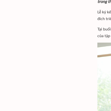
trong t
Lễ ký k
đích tr
Tại buổ
của tập