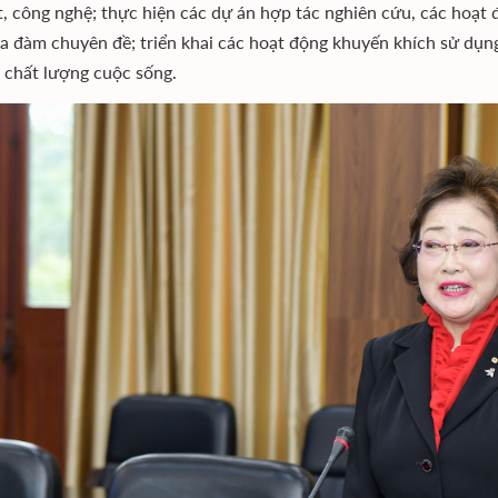
t, công nghệ; thực hiện các dự án hợp tác nghiên cứu, các hoạt
ọa đàm chuyên đề; triển khai các hoạt động khuyến khích sử dụn
 chất lượng cuộc sống.