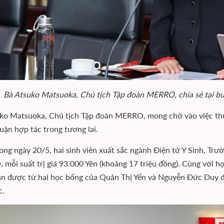
Bà Atsuko Matsuoka, Chủ tịch Tập đoàn MERRO, chia sẻ tại buổ
ko Matsuoka, Chủ tịch Tập đoàn MERRO, mong chờ vào việc thực
uận hợp tác trong tương lai.
ong ngày 20/5, hai sinh viên xuất sắc ngành Điện tử Y Sinh, Tr
mỗi suất trị giá 93.000 Yên (khoảng 17 triệu đồng). Cùng với h
ận được từ hai học bổng của Quản Thị Yến và Nguyễn Đức Duy đã 
c.