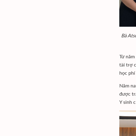
Bà Ats
Từ năm 
tài trợ
học phí
Năm nay
được tr
Y sinh 