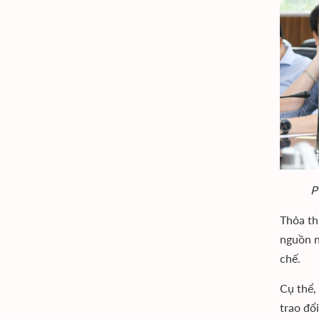
P
Thỏa th
nguồn n
chế.
Cụ thể,
trao đổ