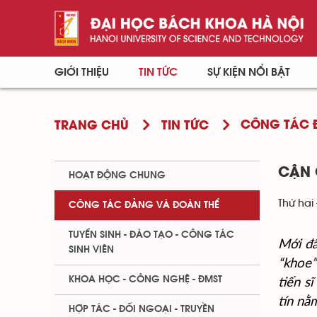
GIỚI THIỆU
TIN TỨC
SỰ KIỆN NỔI BẬT
CÔNG TÁC 
TRANG CHỦ
TIN TỨC
CẬN 
HOẠT ĐỘNG CHUNG
Thứ hai 
CÔNG TÁC ĐẢNG VÀ ĐOÀN THỂ
TUYỂN SINH - ĐÀO TẠO - CÔNG TÁC
Mới đâ
SINH VIÊN
“khoe”
tiến s
KHOA HỌC - CÔNG NGHỆ - ĐMST
tín nằ
HỢP TÁC - ĐỐI NGOẠI - TRUYỀN