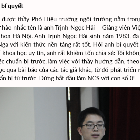
 bí quyết
 được thầy Phó Hiệu trưởng ngôi trường nằm trong
ự hào nhắc tên là anh Trịnh Ngọc Hải – Giảng viên 
khoa Hà Nội. Anh Trịnh Ngọc Hải sinh năm 1983, đã
ga với kiến thức nền tảng rất tốt. Hỏi anh bí quyế
í khoa học uy tín, anh rất khiêm tốn chia sẻ: Tôi khôn
ệc chuẩn bị trước, làm việc với thầy hướng dẫn, the
đọc qua bài báo của các tác giả khác, từ đó phát triển
ẩn bị từ trước. Đừng bắt đầu làm NCS với con số 0!