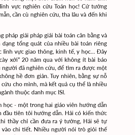
 lĩnh vực nghiên cứu Toán học! Cứ tưởng
ẫn, cần cù nghiên cứu, tha lâu và đến khi
 pháp giải pháp giải bài toán cân bằng và
à dạng tổng quát của nhiều bài toán riêng
 lĩnh vực giao thông, kinh tế, y học… Đây
cày xới” 20 năm qua với không ít bài báo
u người đã nghiên cứu, để tìm ra được một
không hề đơn giản.
Tuy nhiên, bằng sự nỗ
 cứu cho mình, mà kết quả cụ thể là nhiều
ngành thuộc danh mục ISI.
n học -
một trong hai
giáo viên hướng dẫn
h
đầu tiên tôi hướng dẫn. Hải có
kiến thức
hi thầy chỉ cần đưa ra ý tưởng, Hải sẽ tự
vào chi tiết. Nhiều người nói trò giỏi thế