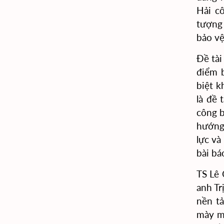
Hải c
tượng 
bảo vệ
Đề tài
điểm b
biệt k
là đề 
công b
hướng
lực và
bài bá
TS Lê 
anh Tr
nền t
mày mò