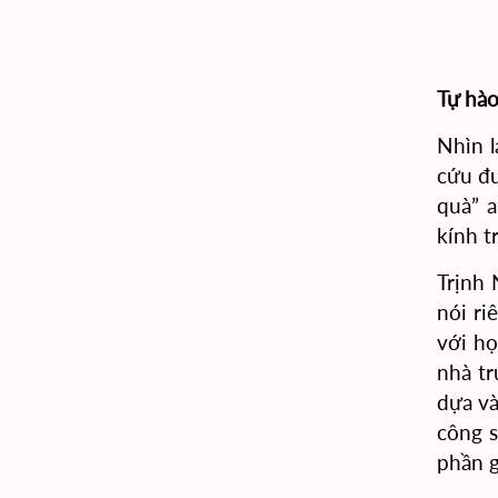
Tự hào
Nhìn l
cứu đư
quà” a
kính t
Trịnh 
nói ri
với h
nhà tr
dựa và
công s
phần g