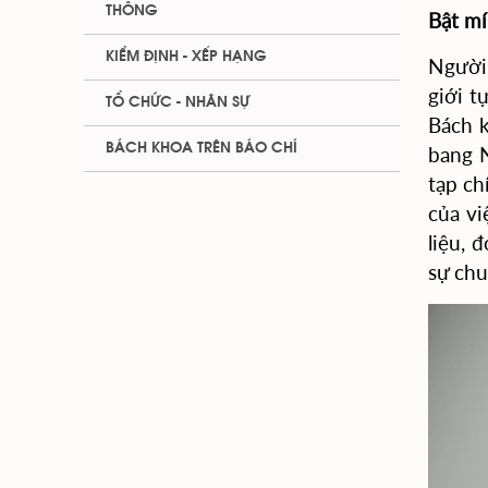
THÔNG
Bật mí
KIỂM ĐỊNH - XẾP HẠNG
Người
giới t
TỔ CHỨC - NHÂN SỰ
Bách 
BÁCH KHOA TRÊN BÁO CHÍ
bang N
tạp ch
của vi
liệu, 
sự chu