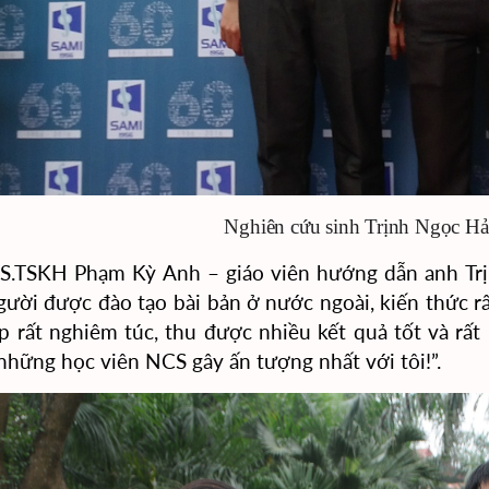
Nghiên cứu sinh Trịnh Ngọc Hả
.TSKH Phạm Kỳ Anh – giáo viên hướng dẫn anh Trịnh
ười được đào tạo bài bản ở nước ngoài, kiến thức r
p rất nghiêm túc, thu được nhiều kết quả tốt và rất
những học viên NCS gây ấn tượng nhất với tôi!”.