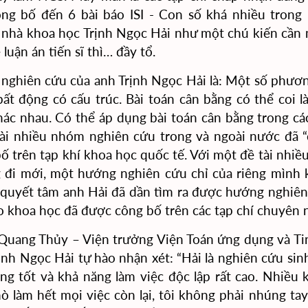
ông bố đến 6 bài báo ISI - Con số khá nhiều trong
nhà khoa học Trịnh Ngọc Hải như một chú kiến cần m
 luận án tiến sĩ thì… đầy tổ.
 nghiên cứu của anh Trịnh Ngọc Hải là: Một số phương
ất động có cấu trúc. Bài toán cân bằng có thể coi l
hác nhau. Có thể áp dụng bài toán cân bằng trong các
tài nhiều nhóm nghiên cứu trong và ngoài nước đã “
ố trên tạp khí khoa học quốc tế. Với một đề tài nhiề
 đi mới, một hướng nghiên cứu chỉ của riêng mình 
 quyết tâm anh Hải đã dần tìm ra được hướng nghiên
o khoa học đã được công bố trên các tạp chí chuyên 
Quang Thủy – Viện trưởng Viện Toán ứng dụng và Ti
ịnh Ngọc Hải tự hào nhận xét: “Hải là
nghiên cứu sin
ảng tốt và
khả năng làm việc độc lập rất cao. Nhiều k
 làm hết mọi việc còn lại, tôi không phải nhúng tay 