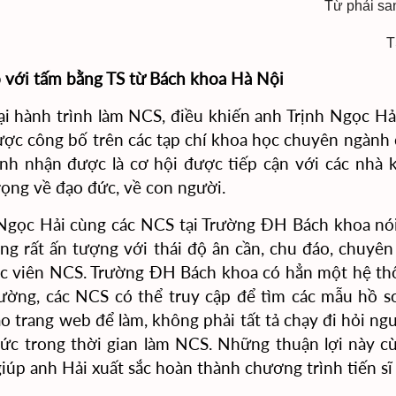
Từ phải sa
T
 với tấm bằng TS từ Bách khoa Hà Nội
ại hành trình làm NCS, điều khiến anh Trịnh Ngọc H
ợc công bố trên các tạp chí
khoa học chuyên ngành
nh nhận được là cơ hội được tiếp cận với các nhà 
rọng về đạo đức, về con người.
Ngọc Hải cùng các NCS tại Trường ĐH Bách khoa nói
êng rất ấn tượng với thái độ ân cần, chu đáo, chuyên
ọc viên NCS. Trường ĐH Bách khoa có hẳn một hệ th
ường, các NCS có thể truy cập để tìm các mẫu hồ sơ
o trang web để làm, không phải tất tả chạy đi hỏi ngư
ức trong thời gian làm NCS. Những thuận lợi này c
iúp anh Hải xuất sắc hoàn thành chương trình tiến sĩ