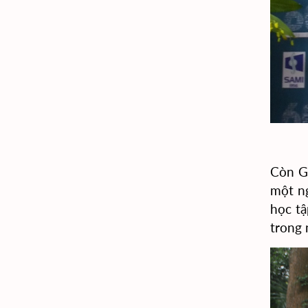
Còn GS
một ng
học tậ
trong 