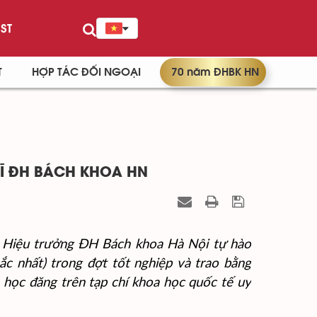
ST
T
HỢP TÁC ĐỐI NGOẠI
70 năm ĐHBK HN
SĨ ĐH BÁCH KHOA HN
ó Hiệu trưởng ĐH Bách khoa Hà Nội tự hào
ắc nhất) trong đợt tốt nghiệp và trao bằng
 học đăng trên tạp chí khoa học quốc tế uy