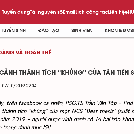
Tuyển dụng
Tài nguyên số
Email
Lịch công tác
Liên hệ
eHU
TUYỂN SINH
ĐÀO TẠO
SINH VIÊN
KHCN & ĐMS
ĐẢNG VÀ ĐOÀN THỂ
CẢNH THÀNH TÍCH “KHỦNG” CỦA TÂN TIẾN 
- 07/10/2019 22:04
y, trên facebook cá nhân, PSG.TS Trần Văn Tớp – Ph
 thành tích “khủng” của một NCS “Best thesis” (xuất s
ĩ năm 2019 – người được vinh danh có
14 bài báo khoa
m trong danh mục ISI!