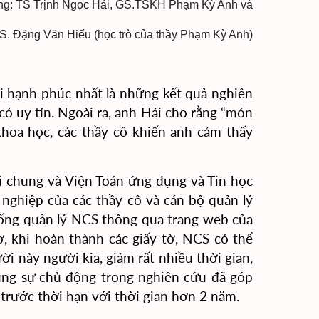
ng: TS Trịnh Ngọc Hải, GS.TSKH Phạm Kỳ Anh và
S. Đặng Văn Hiếu (học trò của thầy Phạm Kỳ Anh)
ải hạnh phúc nhất là những kết quả nghiên
 có
uy tín. Ngoài ra, anh Hải cho rằng “món
khoa học, các thầy cô khiến anh cảm thấy
 chung và Viện Toán ứng dụng và Tin học
 nghiệp của các thầy cô và cán bộ quản lý
ống quản lý NCS thông qua trang web của
, khi hoàn thành các giấy tờ, NCS có thể
ời này người kia, giảm rất nhiều thời gian,
ùng sự chủ động trong nghiên cứu đã góp
 trước thời hạn với thời gian hơn 2 năm.