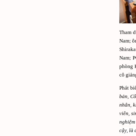
Tham dự
Nam; ôn
Shiraka
Nam; P
phòng H
cô giản
Phát bi
bản, Cô
nhân, k
viên, s
nghiệm 
cậy, là