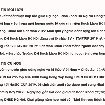
TIN MỚI HƠN
ý kết thoả thuận hợp tác giữa Đại học Bách khoa Hà Nội và Công 
ội làm việc trong môi trường quốc tế của sinh viên Bách khoa Hà 
 hội Chào tân sinh viên 2019: Món quà ý nghĩa dành tặng tân sinh 
(01
ng ĐH Bách khoa Hà Nội đăng cai tổ chức SV – STARTUP 2019
g kết SV STARTUP 2019: Sinh viên Bách khoa thành “giám đốc tay
bộ, viên chức Trường ĐH Bách khoa Hà Nội tích cực rèn luyện bản l
TIN CŨ HƠN
(12/0
đàm chuyển giao công nghệ và tri thức Việt Nam – Châu Âu
HN lọt vào top 801-1000 trong bảng xếp hạng TIMES HIGHER EDU
g kết NASIC CUP 2019: 06 sinh viên xuất sắc được mời sang Nhật
(08/09
amily Day 2019 – Ngày hội gắn kết các gia đình Bách Khoa
ng ĐHBK Hà Nội: Khai giảng năm học mới với “Một tình yêu Bách 