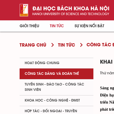
GIỚI THIỆU
TIN TỨC
SỰ KIỆN NỔI BẬT
CÔNG TÁC 
TRANG CHỦ
TIN TỨC
KHAI
HOẠT ĐỘNG CHUNG
Thứ năm
CÔNG TÁC ĐẢNG VÀ ĐOÀN THỂ
TUYỂN SINH - ĐÀO TẠO - CÔNG TÁC
Sáng ng
SINH VIÊN
Điện hạ
KHOA HỌC - CÔNG NGHỆ - ĐMST
triển N
phát tri
HỢP TÁC - ĐỐI NGOẠI - TRUYỀN