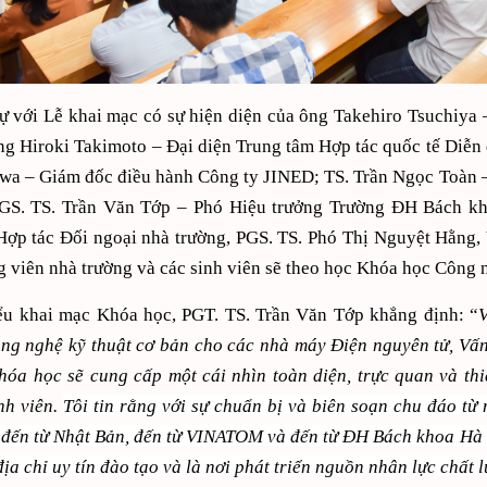
 với Lễ khai mạc có sự hi
ệ
n diện của ông Takehiro Tsuchiya –
g Hiroki Takimoto – Đại diện Trung tâm Hợp tác quốc tế Diễn
wa – Giám đốc điều hành Công ty JINED; TS. Trần Ngọc Toàn –
GS. TS. Trần Văn Tớp – Phó Hiệu trưởng Trường ĐH Bách kh
ợp tác Đối ngoại nhà trường, PGS. TS. Phó Thị Nguyệt Hằng, 
g viên nhà trường và các sinh viên sẽ theo học Khóa học Công
ểu khai mạc Khóa học, PGT. TS. Trần Văn Tớp khẳng định: “
V
ng nghệ kỹ thuật cơ bản cho các nhà máy Điện nguyên tử, Vấn
hóa học sẽ cung cấp một cái nhìn toàn diện, trực quan và th
inh viên.
Tôi tin rằng với sự chuẩn bị và biên soạn chu đáo t
đến từ Nhật Bản, đến từ VINATOM và đến từ ĐH Bách khoa Hà Nội
 địa chỉ uy tín đào tạo và là nơi phát triển nguồn nhân lực chất