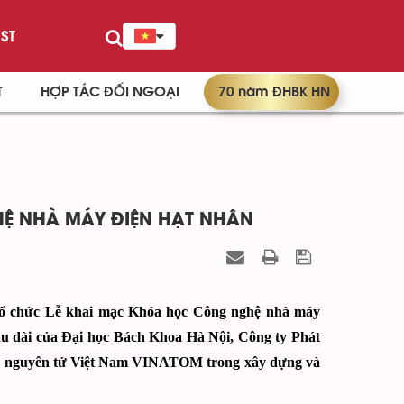
ST
T
HỢP TÁC ĐỐI NGOẠI
70 năm ĐHBK HN
Ệ NHÀ MÁY ĐIỆN HẠT NHÂN
 tổ chức Lễ khai mạc Khóa học Công nghệ nhà máy
âu dài của
Đại học Bách Khoa Hà Nội, Công ty Phát
ợng nguyên tử Việt Nam VINATOM
trong xây dựng và