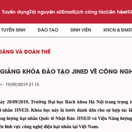
Tuyển dụng
Tài nguyên số
Email
Lịch công tác
Liên hệ
eHU
TUYỂN SINH
ĐÀO TẠO
SINH VIÊN
KHCN & ĐMS
ĐẢNG VÀ ĐOÀN THỂ
 GIẢNG KHÓA ĐÀO TẠO JINED VỀ CÔNG NGH
 - 19/09/2019 21:15
ày 20/09/2019, Trường Đại học Bách khoa Hà Nội trang trọng
t nhân JINED. Khóa học này là bước đánh dấu cho sự hợp tác l
ăng lượng hạt nhân Quốc tế Nhật Bản JINED và Viện Năng lư
ển lĩnh vực công nghệ điện hạt nhân tại Việt Nam.