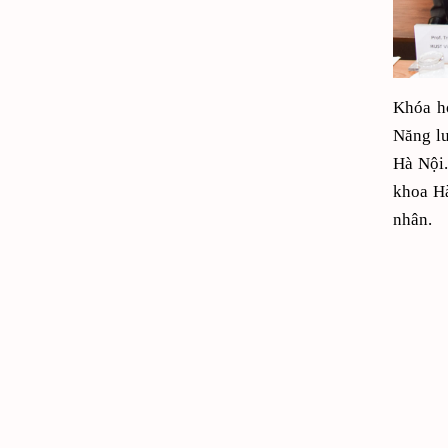
Khóa họ
Năng l
Hà Nội.
khoa Hà
nhân.