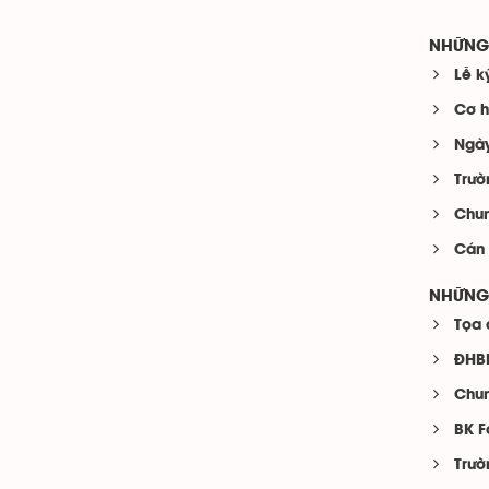
NHỮNG 
Lễ k
Cơ h
Ngày
Trườ
Chun
Cán 
NHỮNG 
Tọa 
ĐHBK
Chun
BK F
Trườ