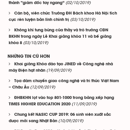
(02/10/2019)
thành “giám đốc tay ngang”
Cán bộ, viên chức Trường ĐH Bách khoa Hà Nội tích
(03/10/2019)
cực rèn luyện bản lĩnh chính trị
Không khí tưng bừng của thầy và trò trường CĐN
BKHN trong ngày Lễ Khai giảng khóa 11 và bế giảng
(03/10/2019)
khóa 8
NHỮNG TIN CŨ HƠN
Khai giảng Khóa đào tạo JINED về Công nghệ nhà
(19/09/2019)
máy Điện hạt nhân
Tọa đàm chuyển giao công nghệ và tri thức Việt Nam
(12/09/2019)
– Châu Âu
ĐHBKHN lọt vào top 801-1000 trong bảng xếp hạng
(11/09/2019)
TIMES HIGHER EDUCATION 2020
Chung kết NASIC CUP 2019: 06 sinh viên xuất sắc
(10/09/2019)
được mời sang Nhật Bản