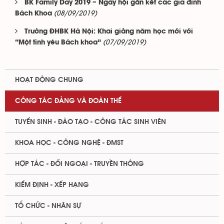
BK Family Day 2019 – Ngày hội gắn kết các gia đình
(08/09/2019)
Bách Khoa
Trường ĐHBK Hà Nội: Khai giảng năm học mới với
(07/09/2019)
“Một tình yêu Bách khoa”
HOẠT ĐỘNG CHUNG
CÔNG TÁC ĐẢNG VÀ ĐOÀN THỂ
TUYỂN SINH - ĐÀO TẠO - CÔNG TÁC SINH VIÊN
KHOA HỌC - CÔNG NGHỆ - ĐMST
HỢP TÁC - ĐỐI NGOẠI - TRUYỀN THÔNG
KIỂM ĐỊNH - XẾP HẠNG
TỔ CHỨC - NHÂN SỰ