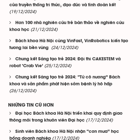
của truyền thống tri thức, đạo đức và tình đoàn kết
(19/12/2024)
Hơn 100 nhà nghiên cứu trẻ bàn thảo về nghiên cứu
(21/12/2024)
khoa học
Bách khoa Hà Nội cùng VinFast, VinRobotics kiến tạo
(24/12/2024)
tương lai bền vững
Chung kết Sáng tạo trẻ 2024: Đội thi CAKESTEM và
(25/12/2024)
robot ‘Crab Vie’
Chung kết Sáng tạo trẻ 2024: “Tứ cô nương” Bách
khoa và sản phẩm phát hiện sớm bệnh lý hô hấp
(26/12/2024)
NHỮNG TIN CŨ HƠN
Đại học Bách khoa Hà Nội triển khai quy định giao
(17/12/2024)
thông mới trong khuôn viên Đại học
Sinh viên Bách khoa Hà Nội nhận “cơn mưa” học
(17/12/2024)
bổng doanh nghiệp