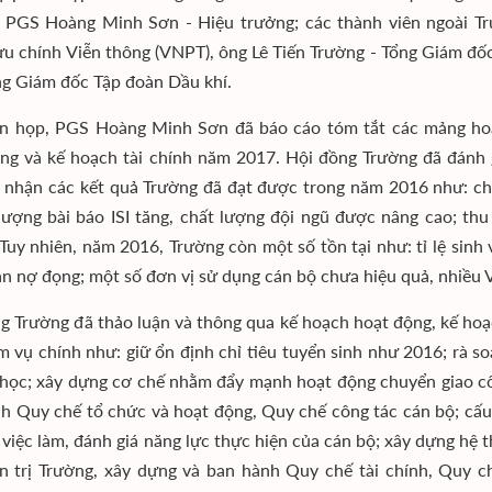
; PGS Hoàng Minh Sơn - Hiệu trưởng; các thành viên ngoài 
u chính Viễn thông (VNPT), ông Lê Tiến Trường - Tổng Giám đ
g Giám đốc Tập đoàn Dầu khí.
ên họp, PGS Hoàng Minh Sơn đã báo cáo tóm tắt các mảng hoạ
ng và kế hoạch tài chính năm 2017. Hội đồng Trường đã đánh 
i nhận các kết quả Trường đã đạt được trong năm 2016 như: chất
 lượng bài báo ISI tăng, chất lượng đội ngũ được nâng cao; th
Tuy nhiên, năm 2016, Trường còn một số tồn tại như: tỉ lệ sinh 
 án nợ đọng; một số đơn vị sử dụng cán bộ chưa hiệu quả, nhiều V
g Trường đã thảo luận và thông qua kế hoạch hoạt động, kế hoạ
m vụ chính như: giữ ổn định chỉ tiêu tuyển sinh như 2016; rà so
 học; xây dựng cơ chế nhằm đẩy mạnh hoạt động chuyển giao c
h Quy chế tổ chức và hoạt động, Quy chế công tác cán bộ; cấu t
rí việc làm, đánh giá năng lực thực hiện của cán bộ; xây dựng h
n trị Trường, xây dựng và ban hành Quy chế tài chính, Quy ch