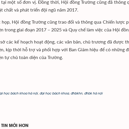
 tại một số đơn vị. Đồng thời, Hội đồng Trường cũng đã thông 
ật chất và phát triển đội ngũ năm 2017.
c họp, Hội đồng Trường cũng trao đổi và thông qua Chiến lược ph
ện trong giai đoạn 2017 – 2025 và Quy chế làm việc của Hội đồ
 sở các kế hoạch hoạt động, các văn bản, chủ trương đã được th
ện, kịp thời hỗ trợ và phối hợp với Ban Giám hiệu để có những đi
ện tự chủ toàn diện của Trường.
ại học bách khoa hà nội
,
đại học bách khoa
,
đhbkhn
,
đhbk hà nội
TIN MỚI HƠN