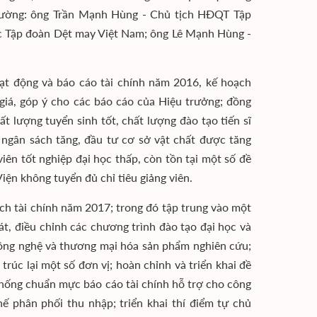
Trường: ông Trần Mạnh Hùng - Chủ tịch HĐQT Tập
ốc Tập đoàn Dệt may Việt Nam; ông Lê Mạnh Hùng -
t động và báo cáo tài chính năm 2016, kế hoạch
giá, góp ý cho các báo cáo của Hiệu trưởng; đồng
 lượng tuyển sinh tốt, chất lượng đào tạo tiến sĩ
u ngân sách tăng, đầu tư cơ sở vật chất được tăng
viên tốt nghiệp đại học thấp, còn tồn tại một số đề
iện không tuyển đủ chỉ tiêu giảng viên.
ch tài chính năm 2017; trong đó tập trung vào một
át, điều chỉnh các chương trình đào tạo đại học và
ông nghệ và thương mại hóa sản phẩm nghiên cứu;
rúc lại một số đơn vị; hoàn chỉnh và triển khai đề
ệ thống chuẩn mực báo cáo tài chính hỗ trợ cho công
ế phân phối thu nhập; triển khai thí điểm tự chủ