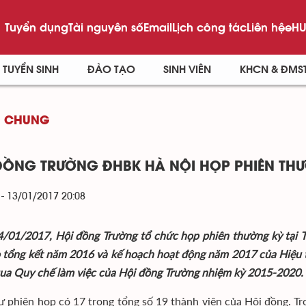
Tuyển dụng
Tài nguyên số
Email
Lịch công tác
Liên hệ
eHU
TUYỂN SINH
ĐÀO TẠO
SINH VIÊN
KHCN & ĐMS
G CHUNG
ĐỒNG TRƯỜNG ĐHBK HÀ NỘI HỌP PHIÊN TH
 - 13/01/2017 20:08
/01/2017, Hội đồng Trường tổ chức họp phiên thường kỳ tại 
 tổng kết năm 2016 và kế hoạch hoạt động năm 2017 của Hiệu t
ua Quy chế làm việc của Hội đồng Trường nhiệm kỳ 2015-2020.
 phiên họp có 17 trong tổng số 19 thành viên của Hội đồng. Tr