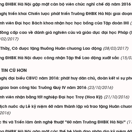
ng ĐHBK Hà Nội gặp mặt cán bộ viên chức nghỉ chế độ năm 2016
nghị triển khai Chiến lược phát triển Trường ĐHBK Hà Nội giai đoạ
inh viên Đại học Bách khoa nhận học học bổng của Tập đoàn IHI
đồng cấp cao về đánh giá nghiên cứu và giáo dục đại học Pháp 
/02/2017)
(08/03/2017)
Thầy, Cô được tặng thưởng Huân chương Lao động
(15/0
ng ĐHBK Hà Nội được công nhận Tập thể Lao động xuất sắc
TIN CŨ HƠN
nghị đại biểu CBVC năm 2016: phát huy dân chủ, đoàn kết vì sự phá
(23/10/2016)
giao ban công tác Trường Quý IV năm 2016
(21/10/2016)
inh viên nhận bằng tốt nghiệp Đại học Troy (Hoa Kỳ)
tịch nước dự Lễ kỷ niệm 60 năm thành lập và trao tặng Huân chươ
2016)
(1
 thi và Triển lãm ảnh nghệ thuật “60 năm Trường ĐHBK Hà Nội”
ng ĐHBK Hà Nội gặp mặt các thế hệ lãnh đạo nhân dịp kỷ niệm 60