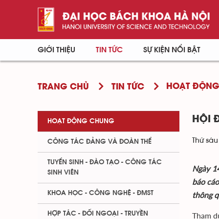
GIỚI THIỆU
TIN TỨC
SỰ KIỆN NỔI BẬT
HOẠT ĐỘN
TRANG CHỦ
TIN TỨC
HỘI 
HOẠT ĐỘNG CHUNG
Thứ sáu
CÔNG TÁC ĐẢNG VÀ ĐOÀN THỂ
TUYỂN SINH - ĐÀO TẠO - CÔNG TÁC
Ngày 14
SINH VIÊN
báo cáo
KHOA HỌC - CÔNG NGHỆ - ĐMST
thông q
HỢP TÁC - ĐỐI NGOẠI - TRUYỀN
Tham dự