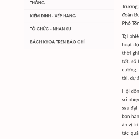
THÔNG
Trường
đoàn Bư
KIỂM ĐỊNH - XẾP HẠNG
Phó Tổn
TỔ CHỨC - NHÂN SỰ
Tại phi
BÁCH KHOA TRÊN BÁO CHÍ
hoạt độ
thời gh
tốt, số
cường. 
tài, dự
Hội đồn
số nhiệ
sau đại
ban hàn
án vị t
tác quả