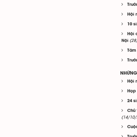
Trườ
Hội 
10 s
Hội 
(28
Nội
Tám 
Trườ
NHỮNG 
Hội 
Họp 
24 s
Chủ 
(14/10/
Cuộc
Trườ