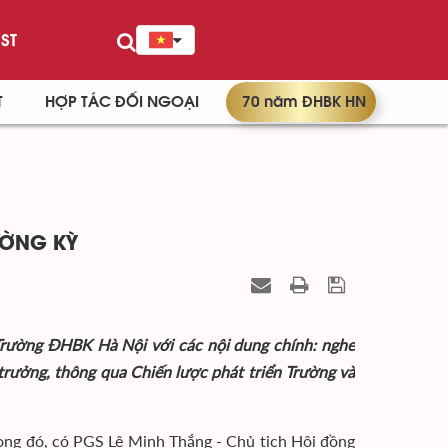
ST
T
HỢP TÁC ĐỐI NGOẠI
70 năm ĐHBK HN
ƯỜNG KỲ
Trường ĐHBK Hà Nội với các nội dung chính: nghe
rưởng, thông qua Chiến lược phát triển Trường và
ong đó, có PGS Lê Minh Thắng - Chủ tịch Hội đồng