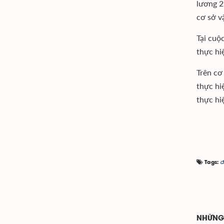
lương 2
cơ sở v
Tại cuộ
thực hi
Trên cơ
thực hi
thực hi
đ
Tags:
NHỮNG 