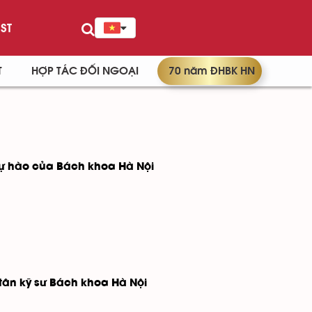
ST
T
HỢP TÁC ĐỐI NGOẠI
70 năm ĐHBK HN
 tự hào của Bách khoa Hà Nội
tân kỹ sư Bách khoa Hà Nội