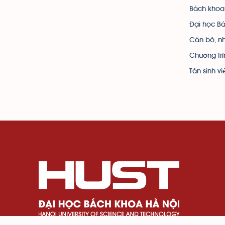
Bách khoa
Đại học B
Cán bộ, nh
Chương trì
Tân sinh v
Số 1 Đại Cồ Việt, phường Bạch Mai, Thành phố H