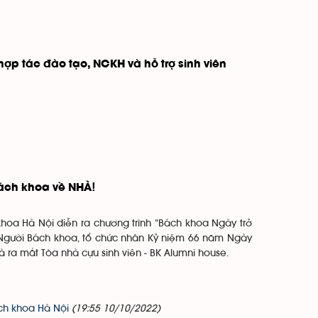
ợp tác đào tạo, NCKH và hỗ trợ sinh viên
Bách khoa về NHÀ!
hoa Hà Nội diễn ra chương trình “Bách khoa Ngày trở
a Người Bách khoa, tổ chức nhân Kỷ niệm 66 năm Ngày
 ra mắt Tòa nhà cựu sinh viên - BK Alumni house.
ách khoa Hà Nội
(19:55 10/10/2022)