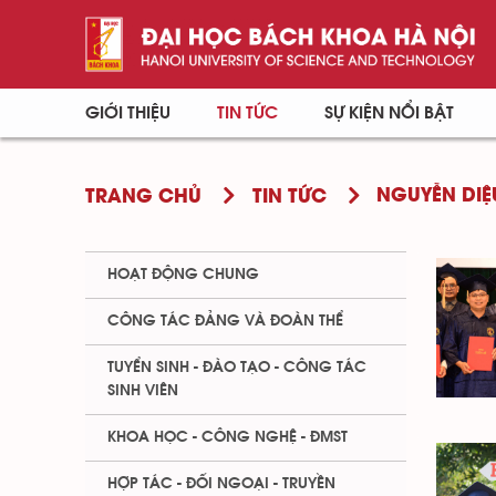
GIỚI THIỆU
TIN TỨC
SỰ KIỆN NỔI BẬT
NGUYỄN DI
TRANG CHỦ
TIN TỨC
HOẠT ĐỘNG CHUNG
CÔNG TÁC ĐẢNG VÀ ĐOÀN THỂ
TUYỂN SINH - ĐÀO TẠO - CÔNG TÁC
SINH VIÊN
KHOA HỌC - CÔNG NGHỆ - ĐMST
HỢP TÁC - ĐỐI NGOẠI - TRUYỀN