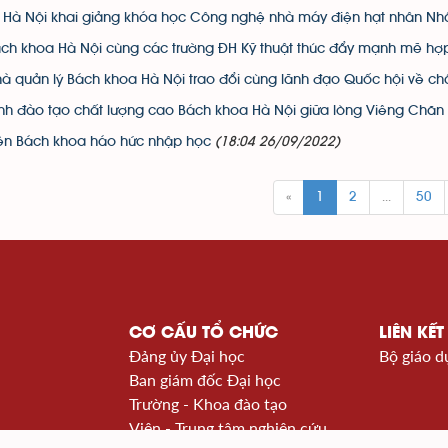
 Hà Nội khai giảng khóa học Công nghệ nhà máy điện hạt nhân Nh
ách khoa Hà Nội cùng các trường ĐH Kỹ thuật thúc đẩy mạnh mẽ hợp
à quản lý Bách khoa Hà Nội trao đổi cùng lãnh đạo Quốc hội về ch
nh đào tạo chất lượng cao Bách khoa Hà Nội giữa lòng Viêng Chăn
iên Bách khoa háo hức nhập học
(18:04 26/09/2022)
«
1
2
...
50
CƠ CẤU TỔ CHỨC
LIÊN KẾT
Đảng ủy Đại học
Bộ giáo d
Ban giám đốc Đại học
Trường - Khoa đào tạo
Viện - Trung tâm nghiên cứu
à Nội