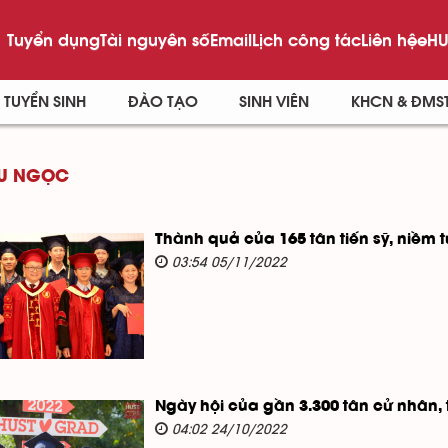
Tuyển dụng
Tài nguyên số
Email
Lịch công tác
Liên hệ
eHU
TUYỂN SINH
ĐÀO TẠO
SINH VIÊN
KHCN & ĐMS
ỆU NGỌC
Thành quả của 165 tân tiến sỹ, niềm
03:54 05/11/2022
Ngày hội của gần 3.300 tân cử nhân, 
04:02 24/10/2022