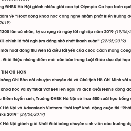
ng ĐHBK Hà Nội giành nhiều giải cao tại Olympic Cơ học toàn quố
đàm về “Hoạt động khoa học công nghệ nhằm phát triển trường đại
2019)
(19/05/
1300 tân cử nhân, kỹ sư rạng rỡ ngày tốt nghiệp năm 2019
(22/05/2019)
H chính là trải nghiệm đáng nhớ nhất thanh xuân”
 mới hoạt động thư viện là điều tất yếu của cuộc cách mạng công
1: Giới thiệu những điểm mới căn bản trong Luật Giáo dục đại học
TIN CŨ HƠN
oàng Chí Bảo nói chuyện chuyên đề về Chủ tịch Hồ Chí Minh với 
 Khoa học và Kỹ thuật Vật liệu lên ngôi vô địch Giải tennis đồng 
c thềm tuyển sinh, Trường ĐHBK Hà Nội sẽ trao 500 suất học bổng c
 Hà Nội và Advantech Vietnam “bắt tay” khởi động cuộc thi “Phá
(24/04/2019)
rks 2019”
 Hà Nội giành giải Nhất Giải bóng chuyền sinh viên các trường đ