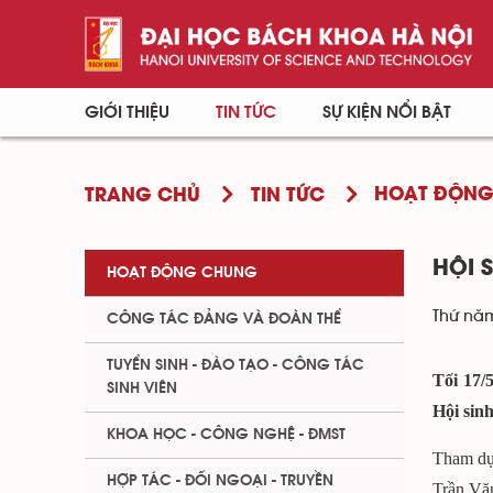
GIỚI THIỆU
TIN TỨC
SỰ KIỆN NỔI BẬT
HOẠT ĐỘN
TRANG CHỦ
TIN TỨC
HỘI 
HOẠT ĐỘNG CHUNG
Thứ năm
CÔNG TÁC ĐẢNG VÀ ĐOÀN THỂ
TUYỂN SINH - ĐÀO TẠO - CÔNG TÁC
Tối 17/
SINH VIÊN
Hội sin
KHOA HỌC - CÔNG NGHỆ - ĐMST
Tham dự
HỢP TÁC - ĐỐI NGOẠI - TRUYỀN
Trần Vă