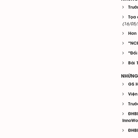
Trườ
Tọa 
(16/05/
Hơn 
“NCK
“Đổi
Bài 
NHỮNG 
GS H
Viện
Trướ
ĐHBK
InnoWo
ĐHBK