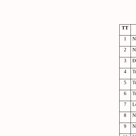
TT
1
N
2
N
3
Đ
4
T
5
T
6
T
7
L
8
N
9
N