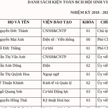
DANH SÁCH KIỆN TOÀN BCH HỘI SINH V
NHIỆM KỲ 2018 - 20
HỌ VÀ TÊN
VIỆN ĐÀO TẠO
KHÓA
CH
guyễn Đức Thành
CNSH&CNTP
61
Chủ tị
guyễn Mai Anh
Điện tử - Viễn thông
60
Phó Ch
ỗ Đức Thắng
Cơ khí
61
Phó Ch
rần Thị Vân Anh
CNSH&CNTP
62
Ủy vi
rần Anh Dũng
Điện
62
Ủy vi
rần Thị Quỳnh Hoa
Ngoại ngữ
61
Ủy vi
ê Thuận Khánh
Kinh tế và Quản lý
62
Ủy vi
gô Quang Sơn
Cơ khí Động lực
63
Ủy vi
guyễn Hồng Thái
Kỹ thuật Hoá học
63
Ủy vi