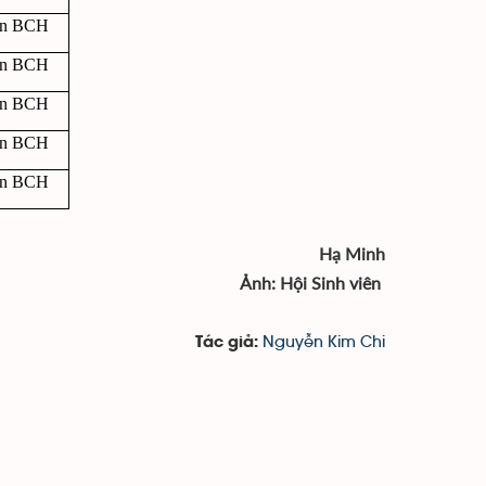
ên BCH
ên BCH
ên BCH
ên BCH
ên BCH
Hạ Minh
Ảnh: Hội Sinh viên
Nguyễn Kim Chi
Tác giả: