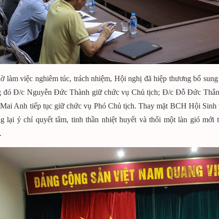
ờ làm việc nghiêm túc, trách nhiệm, Hội nghị đã hiệp thương bổ su
ng đó Đ/c Nguyễn Đức Thành giữ chức vụ Chủ tịch; Đ/c Đỗ Đức Thắng
Mai Anh tiếp tục giữ chức vụ Phó Chủ tịch. Thay mặt BCH Hội Sinh 
 lại ý chí quyết tâm, tinh thần nhiệt huyết và thổi một làn gió mới 
.