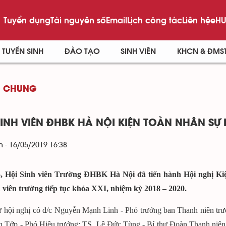
Tuyển dụng
Tài nguyên số
Email
Lịch công tác
Liên hệ
eHU
TUYỂN SINH
ĐÀO TẠO
SINH VIÊN
KHCN & ĐMS
G CHUNG
SINH VIÊN ĐHBK HÀ NỘI KIỆN TOÀN NHÂN SỰ 
 - 16/05/2019 16:38
5, Hội Sinh viên Trường ĐHBK Hà Nội đã tiến hành Hội nghị K
h viên trường tiếp tục khóa XXI, nhiệm kỳ 2018 – 2020.
 hội nghị có đ/c Nguyễn Mạnh Linh - Phó trưởng ban Thanh niên trư
n Tớp - Phó Hiệu trưởng; TS. Lê Đức Tùng - Bí thư Đoàn Thanh niên