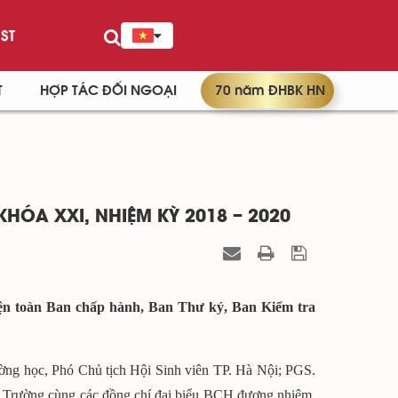
ST
T
HỢP TÁC ĐỐI NGOẠI
70 năm ĐHBK HN
KHÓA XXI, NHIỆM KỲ 2018 – 2020
iện toàn Ban chấp hành, Ban Thư ký, Ban Kiểm tra
ờng học, Phó Chủ tịch Hội Sinh viên TP. Hà Nội; PGS.
 Trường cùng các đồng chí đại biểu BCH đương nhiệm,