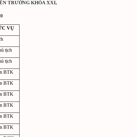
IÊN TRƯỜNG KHÓA XXI,
20
ỨC VỤ
ch
ủ tịch
ủ tịch
ên BTK
ên BTK
ên BTK
ên BTK
ên BTK
ên BTK