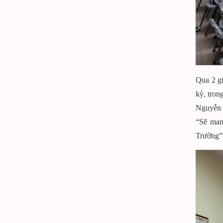
Qua 2 gi
kỳ, tro
Nguyễn 
“Sẽ mang
Trường”