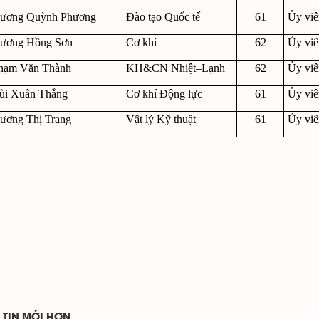
ương Quỳnh Phương
Đào tạo Quốc tế
61
Ủy vi
ương Hồng Sơn
Cơ khí
62
Ủy vi
hạm Văn Thành
KH&CN Nhiệt–Lạnh
62
Ủy vi
ùi Xuân Thắng
Cơ khí Động lực
61
Ủy vi
ương Thị Trang
Vật lý Kỹ thuật
61
Ủy vi
TIN MỚI HƠN