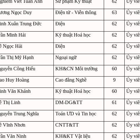
ghiêm Viết Tuấn Anh
Sư phạm Kỹ thuật
62
Ủy vi
ương Ngọc Duy
Điện tử - Viễn thông
63
Ủy vi
inh Xuân Trung Đức
Điện
62
Ủy vi
rần Minh Hải
Kỹ thuật Hoá học
62
Ủy vi
ê Ngọc Hải
Điện
62
Ủy vi
rần Thị Mỹ Hạnh
Ngoại ngữ
62
Ủy vi
guyễn Công Hiếu
KH&CN Môi trường
60
Ủy vi
ao Huy Hoàng
Cao đẳng Nghề
9
Ủy vi
inh Văn Khánh
Kỹ thuật Hoá học
60
Ủy vi
ê Thị Linh
DM-DG&TT
61
Ủy vi
guyễn Trung Nghĩa
Toán ƯD và Tin học
62
Ủy vi
ê Vĩnh Nhơn
CNTT&TT
62
Ủy vi
rần Văn Ninh
KH&KT Vật liệu
62
Ủy vi