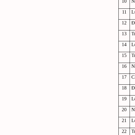
10
N
11
L
12
Đ
13
T
14
L
15
T
16
N
17
C
18
Đ
19
L
20
N
21
L
22
T