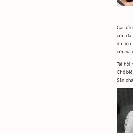
Các đề 
cứu đa 
dữ liệu
cứu và 
Tại hội
Chế biế
Sản phẩ