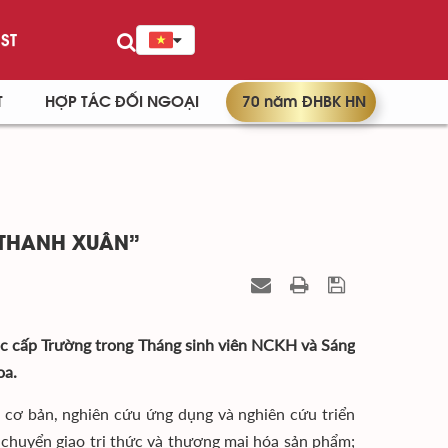
ST
T
HỢP TÁC ĐỐI NGOẠI
70 năm ĐHBK HN
 THANH XUÂN”
học cấp Trường trong Tháng sinh viên NCKH và Sáng
oa.
u cơ bản, nghiên cứu ứng dụng và nghiên cứu triển
y chuyển giao tri thức và thương mại hóa sản phẩm;