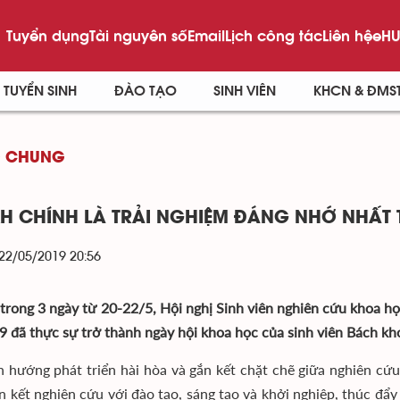
Tuyển dụng
Tài nguyên số
Email
Lịch công tác
Liên hệ
eHU
TUYỂN SINH
ĐÀO TẠO
SINH VIÊN
KHCN & ĐMS
G CHUNG
H CHÍNH LÀ TRẢI NGHIỆM ĐÁNG NHỚ NHẤT
 22/05/2019 20:56
 trong 3 ngày từ 20-22/5, Hội nghị Sinh viên nghiên cứu khoa 
9 đã thực sự trở thành ngày hội khoa học của sinh viên Bách kh
h hướng phát triển hài hòa và gắn kết chặt chẽ giữa nghiên cứ
ắn kết nghiên cứu với đào tạo, sáng tạo và khởi nghiệp, thúc đẩ