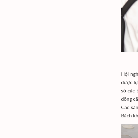
Hội ngh
được lự
sở các 
đồng cấ
Các sản
Bách kh