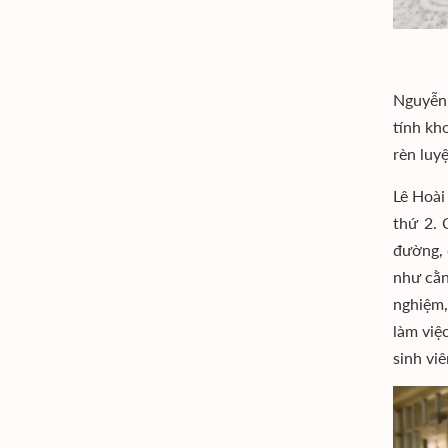
Nguyễn 
tính kh
rèn luyệ
Lê Hoài
thứ 2. 
đường, 
như cằn 
nghiệm,
làm việ
sinh viê