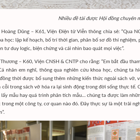
Nhiều đề tài được Hội đồng chuyên 
Hoàng Dũng – K61, Viện Điện tử Viễn thông chia sẻ: “Qua NC
oa học: lập kế hoạch, bố trí thời gian, phân bố sơ đồ thí nghi
n tư duy logic, biện chứng và cái nhìn bao quát mọi việc”.
 Thương – K60, Viện CNSH & CNTP cho rằng: “Em bắt đầu tham 
Cá nhân em nghĩ, thông qua nghiên cứu khoa học, chúng ta hi
đồng thời được bổ sung thêm những kiến thức ngoài sách vở, và
cỗi trong sách vở hóa ra lại sinh động trong đời sống thực tế. Qu
 lấy mẫu hay quá trình phân tích mẫu… chúng ta được làm nhữn
c trong một công ty, cơ quan nào đó. Đây thực sự là một trải n
n”.