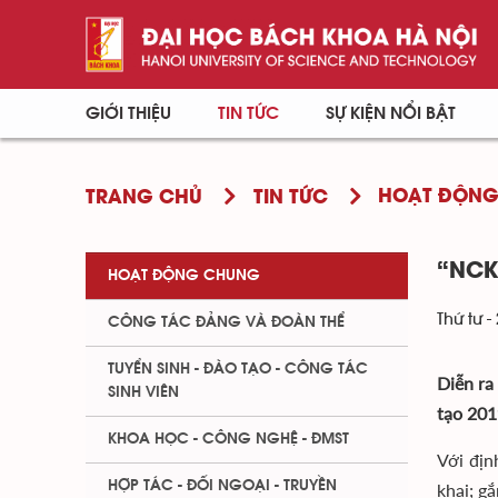
GIỚI THIỆU
TIN TỨC
SỰ KIỆN NỔI BẬT
HOẠT ĐỘN
TRANG CHỦ
TIN TỨC
“NCK
HOẠT ĐỘNG CHUNG
Thứ tư -
CÔNG TÁC ĐẢNG VÀ ĐOÀN THỂ
TUYỂN SINH - ĐÀO TẠO - CÔNG TÁC
Diễn ra
SINH VIÊN
tạo 201
KHOA HỌC - CÔNG NGHỆ - ĐMST
Với địn
HỢP TÁC - ĐỐI NGOẠI - TRUYỀN
khai; g