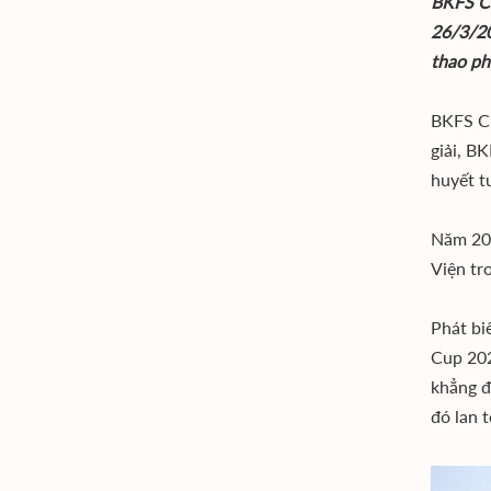
BKFS Cu
26/3/20
thao ph
BKFS Cu
giải, B
huyết t
Năm 202
Viện tr
Phát bi
Cup 202
khẳng đ
đó lan 