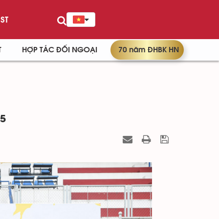
ST
T
HỢP TÁC ĐỐI NGOẠI
70 năm ĐHBK HN
25