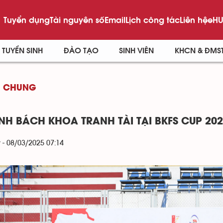
Tuyển dụng
Tài nguyên số
Email
Lịch công tác
Liên hệ
eHU
TUYỂN SINH
ĐÀO TẠO
SINH VIÊN
KHCN & ĐMS
G CHUNG
INH BÁCH KHOA TRANH TÀI TẠI BKFS CUP 20
 - 08/03/2025 07:14