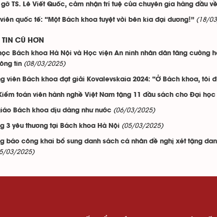
gỡ TS. Lê Viết Quốc, cảm nhận trí tuệ của chuyên gia hàng đầu về 
(18/03
 viên quốc tế: “Một Bách khoa tuyệt vời bên kia đại dương!”
TIN CŨ HƠN
học Bách khoa Hà Nội và Học viện An ninh nhân dân tăng cường hợp
(08/03/2025)
ông tin
g viên Bách khoa đạt giải Kovalevskaia 2024: “Ở Bách khoa, tôi đ
Kiểm toán viên hành nghề Việt Nam tặng 11 đầu sách cho Đại họ
(06/03/2025)
iáo Bách khoa dịu dàng như nước
(05/03/2025)
g 3 yêu thương tại Bách khoa Hà Nội
g báo công khai bổ sung danh sách cá nhân đề nghị xét tặng danh
5/03/2025)