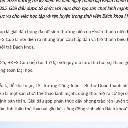
p 2025 hướng tới kỷ niệm 94 năm ngày thành lập Đoàn thanh 
25. Giải đấu được tổ chức với mục đích tạo sân chơi lành mạnh, d
ục vụ cho việc học tập và rèn luyện trong sinh viên Bách khoa H
p là giải đấu bóng đá nữ sinh thường niên do Đoàn thanh niên
KFS Cup là nơi diễn ra những trận cầu hấp dẫn và trở thành biểu 
uổi trẻ Bách khoa.
5, BKFS Cup tiếp tục trở lại với quy mô lớn, thu hút sự tham gi
ong toàn Đại học.
ểu tại lễ khai mạc, TS. Trương Công Tuấn – Bí thư Đoàn thanh 
5 là một sân chơi thể thao lành mạnh, đồng thời mở ra cơ hội để
ịnh bản thân. Giải đấu góp phần thúc đẩy phong trào rèn luyện t
tỏa tinh thần thể thao và gắn kết cộng đồng sinh viên Bách khoa"