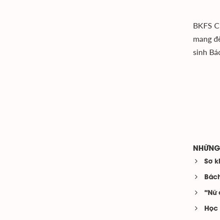
BKFS Cu
mang đế
sinh Bá
NHỮNG 
Sơ k
Bách
“Nữ 
Học 