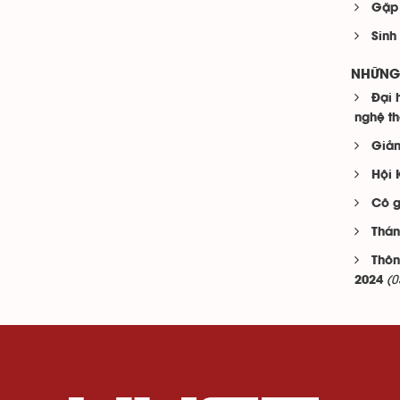
Gặp 
Sinh
NHỮNG 
Đại 
nghệ th
Giản
Hội 
Cô g
Thán
Thôn
(0
2024