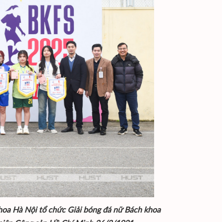
hoa Hà Nội tổ chức Giải bóng đá nữ Bách khoa