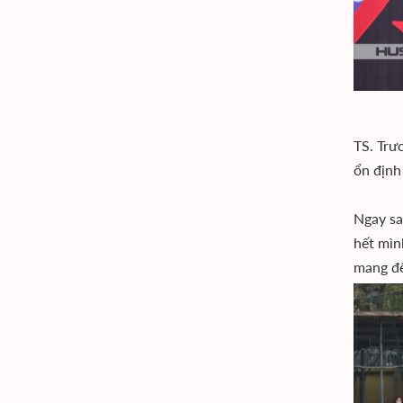
TS. Trư
ổn định
Ngay sa
hết mìn
mang đế