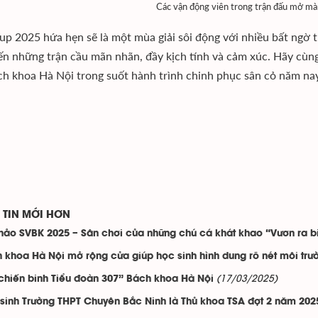
Các vận động viên trong trận đấu mở màn
p 2025 hứa hẹn sẽ là một mùa giải sôi động với nhiều bất ngờ th
n những trận cầu mãn nhãn, đầy kịch tính và cảm xúc. Hãy cùng
ch khoa Hà Nội trong suốt hành trình chinh phục sân cỏ năm na
TIN MỚI HƠN
hảo SVBK 2025 – Sân chơi của những chú cá khát khao “Vươn ra b
 khoa Hà Nội mở rộng cửa giúp học sinh hình dung rõ nét môi trư
(17/03/2025)
chiến binh Tiểu đoàn 307” Bách khoa Hà Nội
sinh Trường THPT Chuyên Bắc Ninh là Thủ khoa TSA đợt 2 năm 202