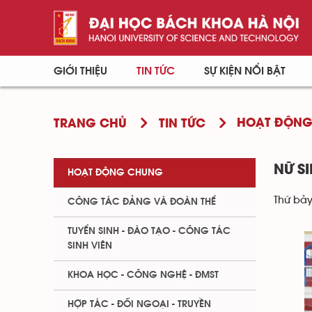
GIỚI THIỆU
TIN TỨC
SỰ KIỆN NỔI BẬT
HOẠT ĐỘN
TRANG CHỦ
TIN TỨC
NỮ S
HOẠT ĐỘNG CHUNG
Thứ bảy
CÔNG TÁC ĐẢNG VÀ ĐOÀN THỂ
TUYỂN SINH - ĐÀO TẠO - CÔNG TÁC
SINH VIÊN
KHOA HỌC - CÔNG NGHỆ - ĐMST
HỢP TÁC - ĐỐI NGOẠI - TRUYỀN