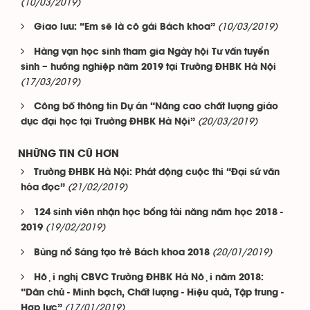
(10/03/2019)
(10/03/2019)
Giao lưu: “Em sẽ là cô gái Bách khoa”
Hàng vạn học sinh tham gia Ngày hội Tư vấn tuyển
sinh – hướng nghiệp năm 2019 tại Trường ĐHBK Hà Nội
(17/03/2019)
Công bố thông tin Dự án “Nâng cao chất lượng giáo
(20/03/2019)
dục đại học tại Trường ĐHBK Hà Nội”
NHỮNG TIN CŨ HƠN
Trường ĐHBK Hà Nội: Phát động cuộc thi “Đại sứ văn
(21/02/2019)
hóa đọc”
124 sinh viên nhận học bổng tài năng năm học 2018 -
(19/02/2019)
2019
(20/01/2019)
Bùng nổ Sáng tạo trẻ Bách khoa 2018
Hội nghị CBVC Trường ĐHBK Hà Nội năm 2018:
“Dân chủ - Minh bạch, Chất lượng - Hiệu quả, Tập trung -
(17/01/2019)
Hợp lực”