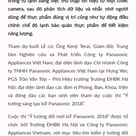
trong tủ lạnh bằng việc thu thập tín hiệu từ một chiếc
camera, sau đó phân tích dữ liệu và nhắc nhở người
dùng để thực phẩm đúng vị trí cũng như tự động điều
chỉnh chế độ lạnh bảo quản thực phẩm để tiết kiệm
năng lượng.
Tham dự buổi Lễ có: Ông Kenji Terai, Giám đốc Trung
tâm Nghiên cứu và Phát triển Công ty Panasonic
Appliances Việt Nam; đại diện lãnh đạo Chi nhánh Công
ty TNHH Panasonic Appliances Việt Nam tại Hưng Yên;
PGS Trần Văn Tớp – Phó Hiệu trưởng Trường ĐHBK Hà
Nội; đại diện lãnh đạo các đơn vị Phòng, Ban, Khoa, Viện
và đông đảo các bạn sinh viên tham dự cuộc thi “Ý
tưởng sáng tạo IoT Panasonic 2018”.
Cuộc thi "Ý tưởng đổi mới IoT Panasonic 2018" được tổ
chức bởi Trường ĐHBK Hà Nội và Công ty Panasonic
Appliances Vietnam, với mục tiêu tìm kiếm ý tưởng đổi