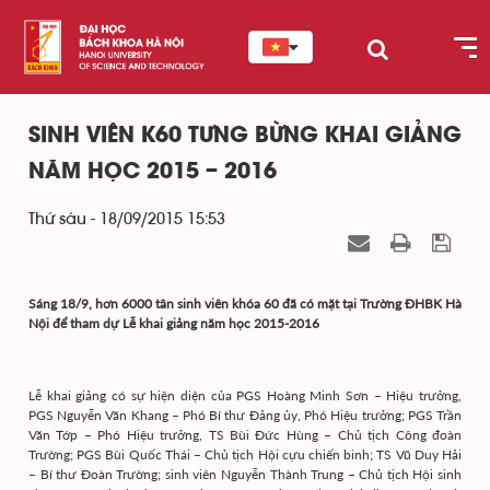
SINH VIÊN K60 TƯNG BỪNG KHAI GIẢNG
NĂM HỌC 2015 – 2016
Thứ sáu - 18/09/2015 15:53
Sáng 18/9, h
ơn 6000 tân sinh viên khóa 60 đã có mặt tại Trường ĐHBK Hà
Nội để tham dự Lễ khai giảng năm học 2015-2016
Lễ khai giảng có sự hiện diện của PGS Hoàng Minh Sơn – Hiệu trưởng,
PGS Nguyễn Văn Khang – Phó Bí thư Đảng ủy, Phó Hiệu trưởng; PGS Trần
Văn Tớp – Phó Hiệu trưởng, TS Bùi Đức Hùng – Chủ tịch Công đoàn
Trường; PGS Bùi Quốc Thái – Chủ tịch Hội cựu chiến binh; TS Vũ Duy Hải
– Bí thư Đoàn Trường; sinh viên Nguyễn Thành Trung – Chủ tịch Hội sinh