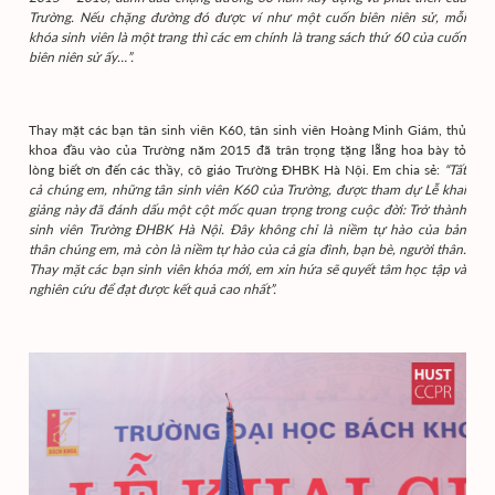
Trường. Nếu chặng đường đó được ví như một cuốn biên niên sử, mỗi
khóa sinh viên là một trang thì các em chính là trang sách thứ 60 của cuốn
biên niên sử ấy…”.
Thay mặt các bạn tân sinh viên K60, tân sinh viên Hoàng Minh Giám, thủ
khoa đầu vào của Trường năm 2015 đã trân trọng tặng lẵng hoa bày tỏ
lòng biết ơn đến các thầy, cô giáo Trường ĐHBK Hà Nội. Em chia sẻ:
“Tất
cả chúng em, những tân sinh viên K60 của Trường, được tham dự Lễ khai
giảng này đã đánh dấu một cột mốc quan trọng trong cuộc đời: Trở thành
sinh viên Trường ĐHBK Hà Nội. Đây không chỉ là niềm tự hào của bản
thân chúng em, mà còn là niềm tự hào của cả gia đình, bạn bè, người thân.
Thay mặt các bạn sinh viên khóa mới, em xin hứa sẽ quyết tâm học tập và
nghiên cứu để đạt được kết quả cao nhất”.