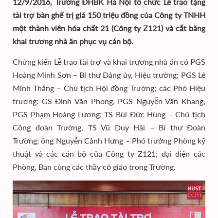
12/9/2016, Trường ĐHBK Hà Nội tổ chức Lễ trao tặng
tài trợ bàn ghế trị giá 150 triệu đồng của Công ty TNHH
một thành viên hóa chất 21 (Công ty Z121) và cắt băng
khai trương nhà ăn phục vụ cán bộ.
Chứng kiến Lễ trao tài trợ và khai trương nhà ăn có PGS
Hoàng Minh Sơn – Bí thư Đảng ủy, Hiệu trưởng; PGS Lê
Minh Thắng – Chủ tịch Hội đồng Trường; các Phó Hiệu
trưởng: GS Đinh Văn Phong, PGS Nguyễn Văn Khang,
PGS Phạm Hoàng Lương; TS Bùi Đức Hùng – Chủ tịch
Công đoàn Trường, TS Vũ Duy Hải – Bí thư Đoàn
Trường; ông Nguyễn Cảnh Hưng – Phó trưởng Phòng kỹ
thuật và các cán bộ của Công ty Z121; đại diện các
Phòng, Ban cùng các thầy cô giáo trong Trường.