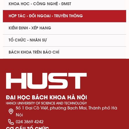
KHOA HỌC - CÔNG NGHỆ - ĐMST
HỢP TÁC - ĐỐI NGOẠI - TRUYỀN THÔNG
KIỂM ĐỊNH - XẾP HẠNG
TỔ CHỨC - NHÂN SỰ
BÁCH KHOA TRÊN BÁO CHÍ
Số 1 Đại Cồ Việt, phường Bạch Mai, Thành phố Hà
Nội
024 3869 4242
CƠ CẤU TỔ CHỨC