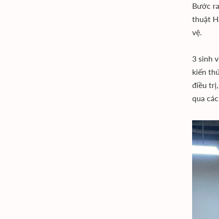
Bước ra
thuật H
vệ.
3 sinh 
kiến th
điều tr
qua các