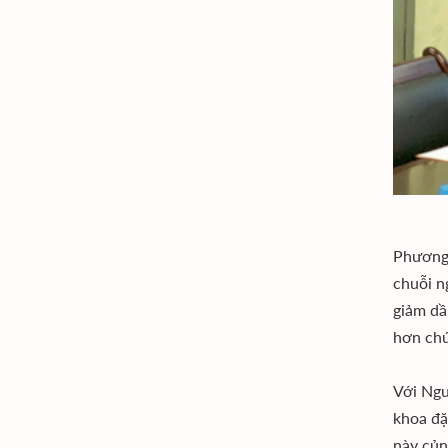
Phương 
chuỗi n
giảm dầ
hơn chứ
Với Ngu
khoa đặ
này củn