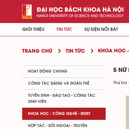
GIỚI THIỆU
TIN TỨC
SỰ KIỆN NỔI BẬT
KHOA HỌC -
TRANG CHỦ
TIN TỨC
5 NỮ
HOẠT ĐỘNG CHUNG
Thứ ba 
CÔNG TÁC ĐẢNG VÀ ĐOÀN THỂ
TUYỂN SINH - ĐÀO TẠO - CÔNG TÁC
SINH VIÊN
KHOA HỌC - CÔNG NGHỆ - ĐMST
HỢP TÁC - ĐỐI NGOẠI - TRUYỀN