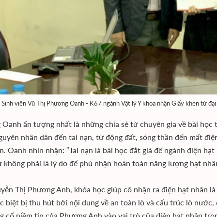
Sinh viên Vũ Thị Phương Oanh - K67 ngành Vật lý Y khoa nhận Giấy khen từ đại
Oanh ấn tượng nhất là những chia sẻ từ chuyên gia về bài học t
guyên nhân dẫn đến tai nạn, từ động đất, sóng thần đến mất điệ
n. Oanh nhìn nhận: “Tai nạn là bài học đắt giá để ngành điện hạ
 không phải là lý do để phủ nhận hoàn toàn năng lượng hạt nhân
yễn Thị Phương Anh, khóa học giúp cô nhận ra điện hạt nhân là
c biệt bị thu hút bởi nội dung về an toàn lò và cấu trúc lò nước,
g cố niềm tin của Phương Anh vào vai trò của điện hạt nhân tro