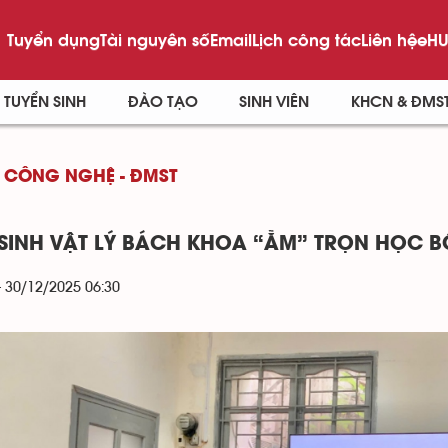
Tuyển dụng
Tài nguyên số
Email
Lịch công tác
Liên hệ
eHU
TUYỂN SINH
ĐÀO TẠO
SINH VIÊN
KHCN & ĐMS
 CÔNG NGHỆ - ĐMST
 SINH VẬT LÝ BÁCH KHOA “ẴM” TRỌN HỌC B
- 30/12/2025 06:30