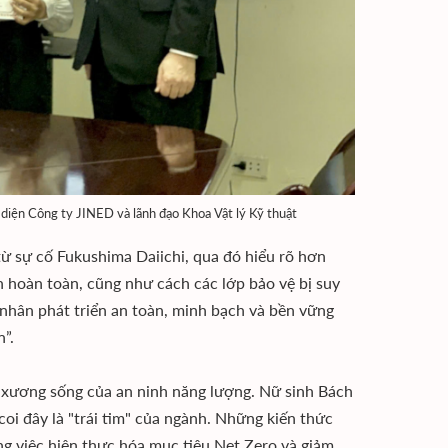
 diện Công ty JINED và lãnh đạo Khoa Vật lý Kỹ thuật
ừ sự cố Fukushima Daiichi, qua đó hiểu rõ hơn
n hoàn toàn, cũng như cách các lớp bảo vệ bị suy
t nhân phát triển an toàn, minh bạch và bền vững
”.
 xương sống của an ninh năng lượng. Nữ sinh Bách
 coi đây là "trái tim" của ngành. Những kiến thức
ng việc hiện thực hóa mục tiêu Net Zero và giảm