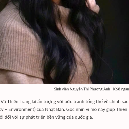
Sinh viên Nguyễn Thị Phương Anh - K68 ngàn
Vũ Thiên Trang lại ấn tượng với bức tranh tổng thể về chính sá
ncy – Environment) của Nhật Bản. Góc nhìn vĩ mô này giúp Thiên
ổi đối với sự phát triển bền vững của quốc gia.