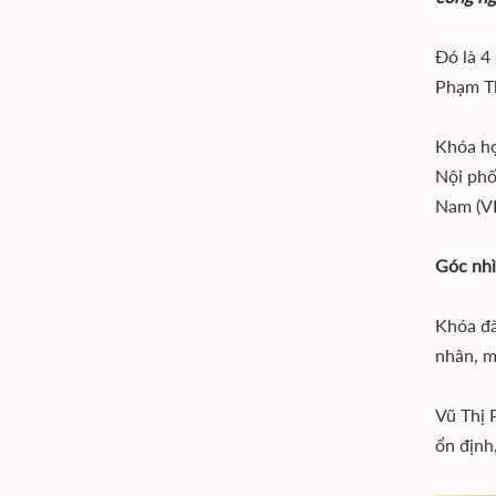
Đó là 4
Phạm Th
Khóa họ
Nội phố
Nam (VI
Góc nhì
Khóa đà
nhân, m
Vũ Thị 
ổn định