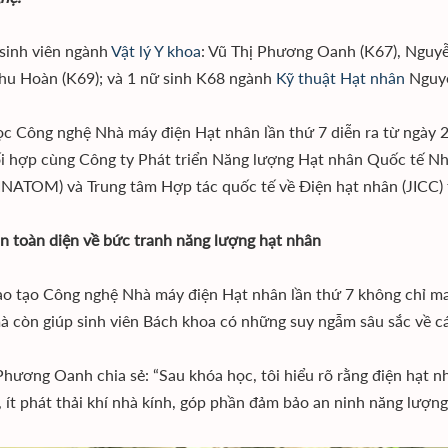
 sinh viên ngành
Vật lý Y khoa
: Vũ Thị Phương Oanh (K67), Nguyễn
u Hoàn (K69); và 1 nữ sinh K68 ngành
Kỹ thuật Hạt nhân
Nguyễ
c Công nghệ Nhà máy điện Hạt nhân lần thứ 7 diễn ra từ ngày
i hợp cùng Công ty Phát triển Năng lượng Hạt nhân Quốc tế Nh
NATOM) và Trung tâm Hợp tác quốc tế về Điện hạt nhân (JICC) 
n toàn diện về bức tranh năng lượng hạt nhân
o tạo Công nghệ Nhà máy điện Hạt nhân lần thứ 7 không chỉ ma
à còn giúp sinh viên Bách khoa có những suy ngẫm sâu sắc về c
Phương Oanh chia sẻ: “Sau khóa học, tôi hiểu rõ rằng điện hạt n
, ít phát thải khí nhà kính, góp phần đảm bảo an ninh năng lượng