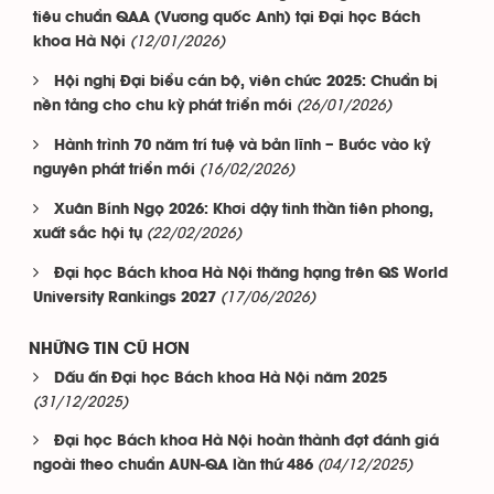
tiêu chuẩn QAA (Vương quốc Anh) tại Đại học Bách
(12/01/2026)
khoa Hà Nội
Hội nghị Đại biểu cán bộ, viên chức 2025: Chuẩn bị
(26/01/2026)
nền tảng cho chu kỳ phát triển mới
Hành trình 70 năm trí tuệ và bản lĩnh – Bước vào kỷ
(16/02/2026)
nguyên phát triển mới
Xuân Bính Ngọ 2026: Khơi dậy tinh thần tiên phong,
(22/02/2026)
xuất sắc hội tụ
Đại học Bách khoa Hà Nội thăng hạng trên QS World
(17/06/2026)
University Rankings 2027
NHỮNG TIN CŨ HƠN
Dấu ấn Đại học Bách khoa Hà Nội năm 2025
(31/12/2025)
Đại học Bách khoa Hà Nội hoàn thành đợt đánh giá
(04/12/2025)
ngoài theo chuẩn AUN-QA lần thứ 486