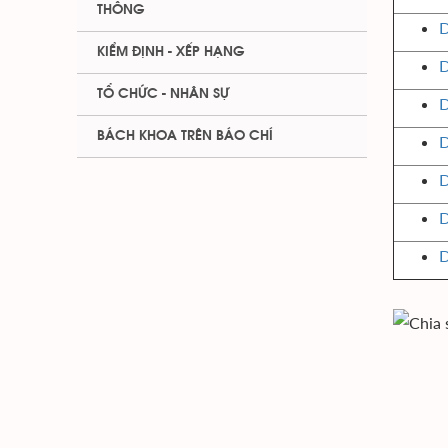
THÔNG
D
KIỂM ĐỊNH - XẾP HẠNG
D
TỔ CHỨC - NHÂN SỰ
D
BÁCH KHOA TRÊN BÁO CHÍ
D
D
D
D