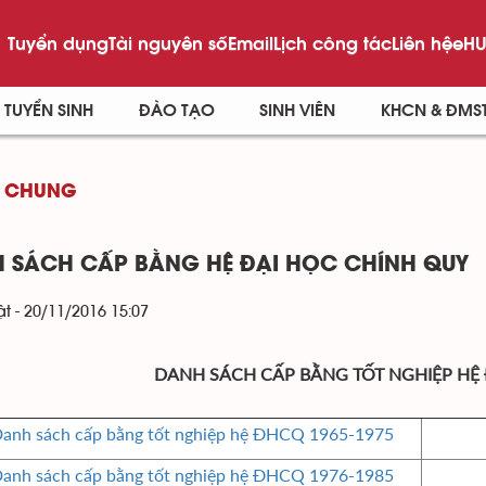
Tuyển dụng
Tài nguyên số
Email
Lịch công tác
Liên hệ
eHU
TUYỂN SINH
ĐÀO TẠO
SINH VIÊN
KHCN & ĐMS
 CHUNG
 SÁCH CẤP BẰNG HỆ ĐẠI HỌC CHÍNH QUY
t - 20/11/2016 15:07
DANH SÁCH CẤP BẰNG TỐT NGHIỆP HỆ
anh sách cấp bằng tốt nghiệp hệ ĐHCQ 1965-1975
anh sách cấp bằng tốt nghiệp hệ ĐHCQ 1976-1985