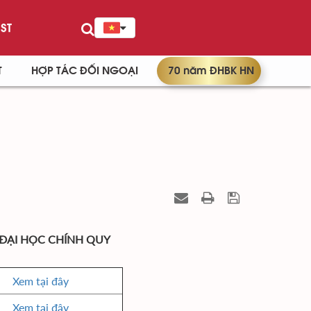
ST
T
HỢP TÁC ĐỐI NGOẠI
70 năm ĐHBK HN
 ĐẠI HỌC CHÍNH QUY
Xem tại đây
Xem tại đây