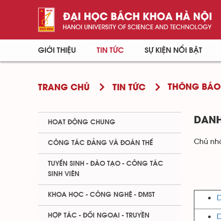
GIỚI THIỆU
TIN TỨC
SỰ KIỆN NỔI BẬT
THÔNG BÁO
TRANG CHỦ
TIN TỨC
DANH
HOẠT ĐỘNG CHUNG
Chủ nhậ
CÔNG TÁC ĐẢNG VÀ ĐOÀN THỂ
TUYỂN SINH - ĐÀO TẠO - CÔNG TÁC
SINH VIÊN
KHOA HỌC - CÔNG NGHỆ - ĐMST
D
D
HỢP TÁC - ĐỐI NGOẠI - TRUYỀN