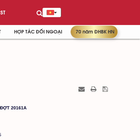
ST
T
HỢP TÁC ĐỐI NGOẠI
70 năm ĐHBK HN
 ĐỢT 20161A
6