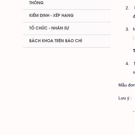
THÔNG
2.
KIỂM ĐỊNH - XẾP HẠNG
đ
TỔ CHỨC - NHÂN SỰ
3.
N
BÁCH KHOA TRÊN BÁO CHÍ
4.
x
Mẫu đơ
Lưu ý :
-