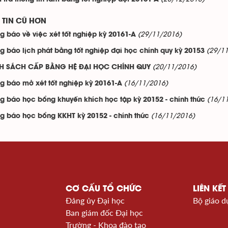
TIN CŨ HƠN
(29/11/2016)
g báo về việc xét tốt nghiệp kỳ 20161-A
(29/1
g báo lịch phát bằng tốt nghiệp đại học chính quy kỳ 20153
(20/11/2016)
H SÁCH CẤP BẰNG HỆ ĐẠI HỌC CHÍNH QUY
(16/11/2016)
g báo mở xét tốt nghiệp kỳ 20161-A
(16/1
g báo học bổng khuyến khích học tập kỳ 20152 - chính thức
(16/11/2016)
g báo học bổng KKHT kỳ 20152 - chính thức
CƠ CẤU TỔ CHỨC
LIÊN KẾT
Đảng ủy Đại học
Bộ giáo d
Ban giám đốc Đại học
Trường - Khoa đào tạo