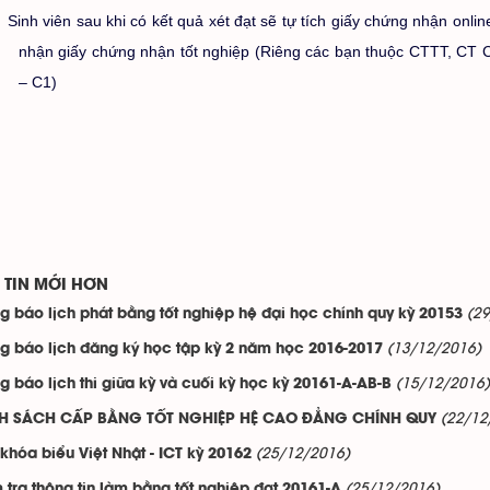
Sinh viên sau khi có kết quả xét đạt sẽ tự tích giấy chứng nhận onli
nhận giấy chứng nhận tốt nghiệp (Riêng các bạn thuộc CTTT, CT 
– C1)
TIN MỚI HƠN
(2
g báo lịch phát bằng tốt nghiệp hệ đại học chính quy kỳ 20153
(13/12/2016)
g báo lịch đăng ký học tập kỳ 2 năm học 2016-2017
(15/12/2016)
g báo lịch thi giữa kỳ và cuối kỳ học kỳ 20161-A-AB-B
(22/12
H SÁCH CẤP BẰNG TỐT NGHIỆP HỆ CAO ĐẲNG CHÍNH QUY
(25/12/2016)
 khóa biểu Việt Nhật - ICT kỳ 20162
(25/12/2016)
 tra thông tin làm bằng tốt nghiệp đợt 20161-A