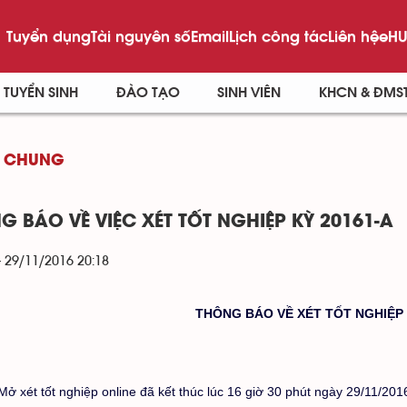
Tuyển dụng
Tài nguyên số
Email
Lịch công tác
Liên hệ
eHU
TUYỂN SINH
ĐÀO TẠO
SINH VIÊN
KHCN & ĐMS
 CHUNG
G BÁO VỀ VIỆC XÉT TỐT NGHIỆP KỲ 20161-A
- 29/11/2016 20:18
THÔNG BÁO VỀ XÉT TỐT NGHIỆP
Mở xét tốt nghiệp online đã kết thúc lúc 16 giờ 30 phút ngày 29/11/201