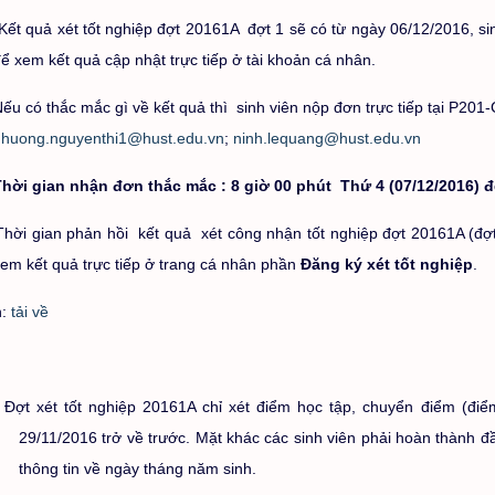
Kết quả xét tốt nghiệp đợt 20161A đợt 1 sẽ có từ ngày 06/12/2016, s
ể xem kết quả cập nhật trực tiếp ở tài khoản cá nhân.
ếu có thắc mắc gì về kết quả thì sinh viên nộp đơn trực tiếp tại P201
:
huong.nguyenthi1@hust.edu.vn
;
ninh.lequang@hust.edu.vn
Thời gian nhận đơn thắc mắc : 8 giờ 00 phút Thứ 4 (07/12/2016) đ
Thời gian phản hồi kết quả xét công nhận tốt nghiệp đợt 20161A (đợ
em kết quả trực tiếp ở trang cá nhân phần
Đăng ký xét tốt nghiệp
.
n:
tải về
Đợt xét tốt nghiệp 20161A chỉ xét điểm học tập, chuyển điểm (đ
29/11/2016 trở về trước. Mặt khác các sinh viên phải hoàn thành đ
thông tin về ngày tháng năm sinh.