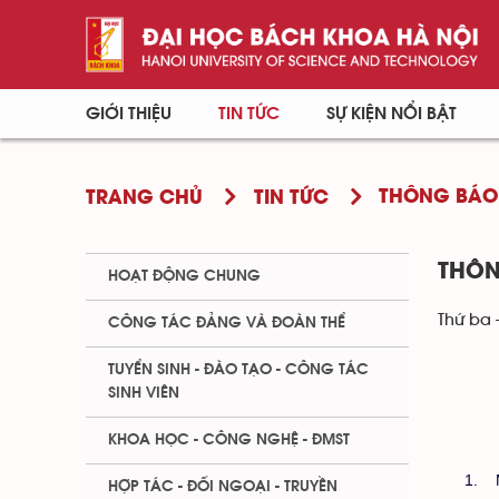
GIỚI THIỆU
TIN TỨC
SỰ KIỆN NỔI BẬT
THÔNG BÁO
TRANG CHỦ
TIN TỨC
THÔN
HOẠT ĐỘNG CHUNG
Thứ ba 
CÔNG TÁC ĐẢNG VÀ ĐOÀN THỂ
TUYỂN SINH - ĐÀO TẠO - CÔNG TÁC
SINH VIÊN
KHOA HỌC - CÔNG NGHỆ - ĐMST
1.
HỢP TÁC - ĐỐI NGOẠI - TRUYỀN