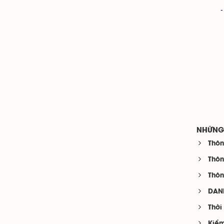
-
NHỮNG 
Thôn
Thôn
Thôn
DAN
Thời
Kiểm