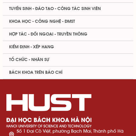
TUYỂN SINH - ĐÀO TẠO - CÔNG TÁC SINH VIÊN
KHOA HỌC - CÔNG NGHỆ - ĐMST
HỢP TÁC - ĐỐI NGOẠI - TRUYỀN THÔNG
KIỂM ĐỊNH - XẾP HẠNG
TỔ CHỨC - NHÂN SỰ
BÁCH KHOA TRÊN BÁO CHÍ
Số 1 Đại Cồ Việt, phường Bạch Mai, Thành phố Hà