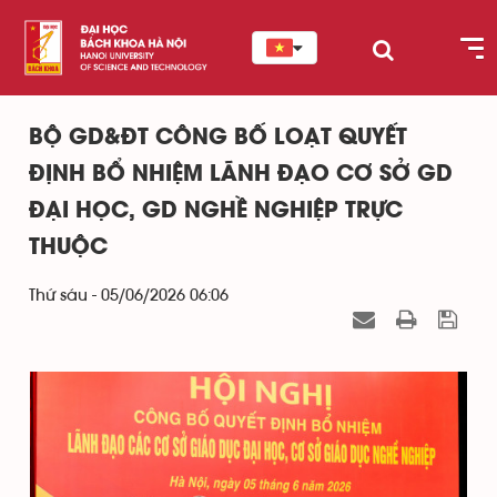
BỘ GD&ĐT CÔNG BỐ LOẠT QUYẾT
ĐỊNH BỔ NHIỆM LÃNH ĐẠO CƠ SỞ GD
ĐẠI HỌC, GD NGHỀ NGHIỆP TRỰC
THUỘC
Thứ sáu - 05/06/2026 06:06