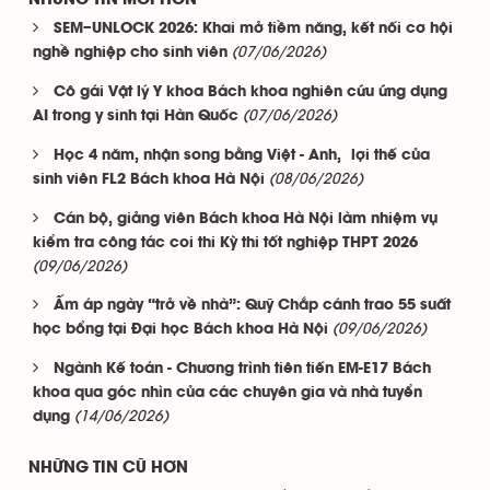
NHỮNG TIN MỚI HƠN
SEM–UNLOCK 2026: Khai mở tiềm năng, kết nối cơ hội
(07/06/2026)
nghề nghiệp cho sinh viên
Cô gái Vật lý Y khoa Bách khoa nghiên cứu ứng dụng
(07/06/2026)
AI trong y sinh tại Hàn Quốc
Học 4 năm, nhận song bằng Việt - Anh, lợi thế của
(08/06/2026)
sinh viên FL2 Bách khoa Hà Nội
Cán bộ, giảng viên Bách khoa Hà Nội làm nhiệm vụ
kiểm tra công tác coi thi Kỳ thi tốt nghiệp THPT 2026
(09/06/2026)
Ấm áp ngày “trở về nhà”: Quỹ Chắp cánh trao 55 suất
(09/06/2026)
học bổng tại Đại học Bách khoa Hà Nội
Ngành Kế toán - Chương trình tiên tiến EM-E17 Bách
khoa qua góc nhìn của các chuyên gia và nhà tuyển
(14/06/2026)
dụng
NHỮNG TIN CŨ HƠN