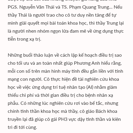
PGS. Nguyễn Văn Thái và TS. Phạm Quang Trung... Nếu
thầy Thái là người trao cho cô tư duy nền tảng để tự
mình giải quyết mọi bài toán khoa học, thì thầy Trung lại
là người nhen nhóm ngọn lửa đam mê về ứng dụng thực
tiễn trong xạ trị.
Những buổi thảo luận về cách lập kế hoạch điều trị sao
cho tối ưu và an toàn nhất giúp Phương Anh hiểu rằng,
mỗi con số trên màn hình máy tính đều gắn liền với tính
mạng con người. Cô thực hiện đề tài nghiên cứu khoa
học về việc ứng dụng trí tuệ nhân tạo (AI) nhằm giảm
thiểu chi phí và thời gian điều trị cho bệnh nhân xạ
phẫu. Có những lúc nghiên cứu rơi vào bế tắc, nhưng
chính tinh thần khoa học mà thầy, cô giáo Bách khoa
truyền lại đã giúp cô gái PH3 vực dậy tinh thần và kiên
trì đi tới cùng.