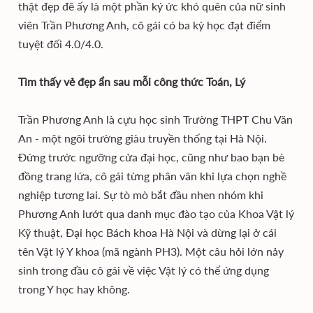
thật đẹp đẽ ấy là một phần ký ức khó quên của nữ sinh
viên Trần Phương Anh, cô gái có ba kỳ học đạt điểm
tuyệt đối 4.0/4.0.
Tìm thấy vẻ đẹp ẩn sau mỗi công thức Toán, Lý
Trần Phương Anh là cựu học sinh Trường THPT Chu Văn
An - một ngôi trường giàu truyền thống tại Hà Nội.
Đứng trước ngưỡng cửa đại học, cũng như bao bạn bè
đồng trang lứa, cô gái từng phân vân khi lựa chọn nghề
nghiệp tương lai. Sự tò mò bắt đầu nhen nhóm khi
Phương Anh lướt qua danh mục đào tạo của Khoa Vật lý
Kỹ thuật, Đại học Bách khoa Hà Nội và dừng lại ở cái
tên Vật lý Y khoa (mã ngành PH3). Một câu hỏi lớn nảy
sinh trong đầu cô gái về việc Vật lý có thể ứng dụng
trong Y học hay không.