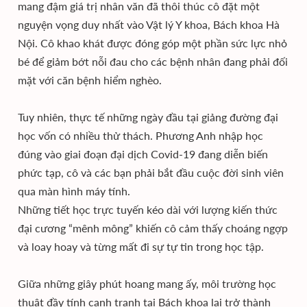
mang đậm giá trị nhân văn đã thôi thúc cô đặt một
nguyện vọng duy nhất vào Vật lý Y khoa, Bách khoa Hà
Nội. Cô khao khát được đóng góp một phần sức lực nhỏ
bé để giảm bớt nỗi đau cho các bệnh nhân đang phải đối
mặt với căn bệnh hiểm nghèo.
Tuy nhiên, thực tế những ngày đầu tại giảng đường đại
học vốn có nhiều thử thách. Phương Anh nhập học
đúng vào giai đoạn đại dịch Covid-19 đang diễn biến
phức tạp, cô và các bạn phải bắt đầu cuộc đời sinh viên
qua màn hình máy tính.
Những tiết học trực tuyến kéo dài với lượng kiến thức
đại cương “mênh mông” khiến cô cảm thấy choáng ngợp
và loay hoay và từng mất đi sự tự tin trong học tập.
Giữa những giây phút hoang mang ấy, môi trường học
thuật đầy tính cạnh tranh tại Bách khoa lại trở thành