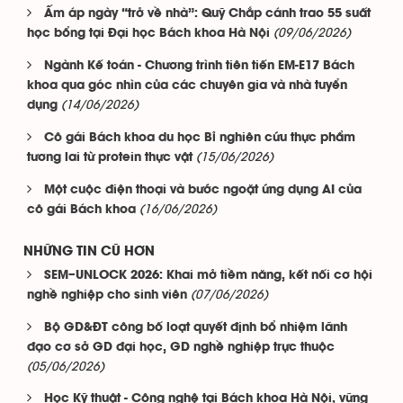
Ấm áp ngày “trở về nhà”: Quỹ Chắp cánh trao 55 suất
(09/06/2026)
học bổng tại Đại học Bách khoa Hà Nội
Ngành Kế toán - Chương trình tiên tiến EM-E17 Bách
khoa qua góc nhìn của các chuyên gia và nhà tuyển
(14/06/2026)
dụng
Cô gái Bách khoa du học Bỉ nghiên cứu thực phẩm
(15/06/2026)
tương lai từ protein thực vật
Một cuộc điện thoại và bước ngoặt ứng dụng AI của
(16/06/2026)
cô gái Bách khoa
NHỮNG TIN CŨ HƠN
SEM–UNLOCK 2026: Khai mở tiềm năng, kết nối cơ hội
(07/06/2026)
nghề nghiệp cho sinh viên
Bộ GD&ĐT công bố loạt quyết định bổ nhiệm lãnh
đạo cơ sở GD đại học, GD nghề nghiệp trực thuộc
(05/06/2026)
Học Kỹ thuật - Công nghệ tại Bách khoa Hà Nội, vững