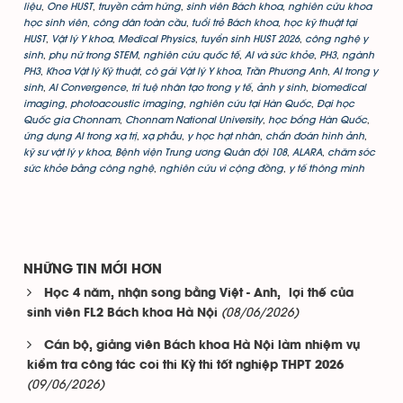
liệu
,
One HUST
,
truyền cảm hứng
,
sinh viên Bách khoa
,
nghiên cứu khoa
học sinh viên
,
công dân toàn cầu
,
tuổi trẻ Bách khoa
,
học kỹ thuật tại
HUST
,
Vật lý Y khoa
,
Medical Physics
,
tuyển sinh HUST 2026
,
công nghệ y
sinh
,
phụ nữ trong STEM
,
nghiên cứu quốc tế
,
AI và sức khỏe
,
PH3
,
ngành
PH3
,
Khoa Vật lý Kỹ thuật
,
cô gái Vật lý Y khoa
,
Trần Phương Anh
,
AI trong y
sinh
,
AI Convergence
,
trí tuệ nhân tạo trong y tế
,
ảnh y sinh
,
biomedical
imaging
,
photoacoustic imaging
,
nghiên cứu tại Hàn Quốc
,
Đại học
Quốc gia Chonnam
,
Chonnam National University
,
học bổng Hàn Quốc
,
ứng dụng AI trong xạ trị
,
xạ phẫu
,
y học hạt nhân
,
chẩn đoán hình ảnh
,
kỹ sư vật lý y khoa
,
Bệnh viện Trung ương Quân đội 108
,
ALARA
,
chăm sóc
sức khỏe bằng công nghệ
,
nghiên cứu vì cộng đồng
,
y tế thông minh
NHỮNG TIN MỚI HƠN
Học 4 năm, nhận song bằng Việt - Anh, lợi thế của
(08/06/2026)
sinh viên FL2 Bách khoa Hà Nội
Cán bộ, giảng viên Bách khoa Hà Nội làm nhiệm vụ
kiểm tra công tác coi thi Kỳ thi tốt nghiệp THPT 2026
(09/06/2026)