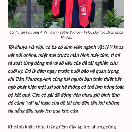
CSV Trần Phương Anh, ngành Vật lý Y khoa - PH3, Đại học Bách khoa
Hà Nội
Tối khuya Hà Nội, có ba cô sinh viên ngành Vật lý Y khoa
kết nối online, miệt mài trước màn hình máy tính, tỉ mỉ
rà soát từng dòng mã và số liệu của đề tài nghiên cứu
cuối kỳ. Đó là đêm ngay trước buổi bảo vệ quan trọng,
khi Trần Phương Anh cùng hai người bạn thân thiết bất
ngờ phát hiện một sai sót hệ thống có thể làm hỏng toàn
bộ kết quả. Các cô gái đã động viên nhau giữ bình tĩnh
để cùng "vá" lại logic của đề tài cho đến tận khi những
tia nắng đầu ngày len qua khe cửa.
Khoảnh khắc thức trắng đêm đầy áp lực nhưng cũng