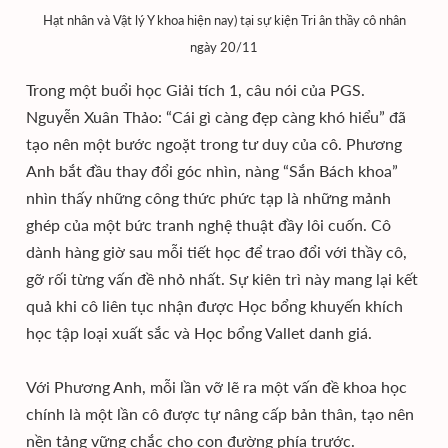
Hạt nhân và Vật lý Y khoa hiện nay) tại sự kiện Tri ân thầy cô nhân
ngày 20/11
Trong một buổi học Giải tích 1, câu nói của PGS.
Nguyễn Xuân Thảo: “Cái gì càng đẹp càng khó hiểu” đã
tạo nên một bước ngoặt trong tư duy của cô. Phương
Anh bắt đầu thay đổi góc nhìn, nàng “Sắn Bách khoa”
nhìn thấy những công thức phức tạp là những mảnh
ghép của một bức tranh nghệ thuật đầy lôi cuốn. Cô
dành hàng giờ sau mỗi tiết học để trao đổi với thầy cô,
gỡ rối từng vấn đề nhỏ nhất. Sự kiên trì này mang lại kết
quả khi cô liên tục nhận được Học bổng khuyến khích
học tập loại xuất sắc và Học bổng Vallet danh giá.
Với Phương Anh, mỗi lần vỡ lẽ ra một vấn đề khoa học
chính là một lần cô được tự nâng cấp bản thân, tạo nên
nền tảng vững chắc cho con đường phía trước.