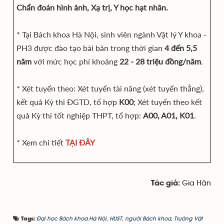
Chẩn đoán hình ảnh, Xạ trị, Y học hạt nhân.
* Tại Bách khoa Hà Nội, sinh viên ngành Vật lý Y khoa -
PH3 được đào tạo bài bản trong thời gian
4 đến 5,5
năm
với mức học phí khoảng
22 - 28 triệu đồng/năm
.
* Xét tuyển theo: Xét tuyển tài năng (xét tuyển thẳng),
kết quả Kỳ thi ĐGTD, tổ hợp
K00
; Xét tuyển theo kết
quả Kỳ thi tốt nghiệp THPT, tổ hợp:
A00, A01, K01
.
* Xem chi tiết
TẠI ĐÂY
Gia Hân
Tác giả:
Đại học Bách khoa Hà Nội
,
HUST
,
người Bách khoa
,
Trường Vật
Tags: