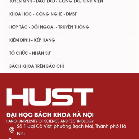
TUYỂN SINH - ĐÀO TẠO - CÔNG TÁC SINH VIÊN
KHOA HỌC - CÔNG NGHỆ - ĐMST
HỢP TÁC - ĐỐI NGOẠI - TRUYỀN THÔNG
KIỂM ĐỊNH - XẾP HẠNG
TỔ CHỨC - NHÂN SỰ
BÁCH KHOA TRÊN BÁO CHÍ
Số 1 Đại Cồ Việt, phường Bạch Mai, Thành phố Hà
Nội