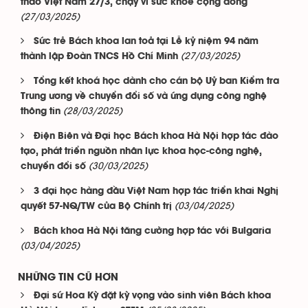
thao Việt Nam 27/3, chạy vì sức khỏe cộng đồng
(27/03/2025)
Sức trẻ Bách khoa lan toả tại Lễ kỷ niệm 94 năm
(27/03/2025)
thành lập Đoàn TNCS Hồ Chí Minh
Tổng kết khoá học dành cho cán bộ Uỷ ban Kiểm tra
Trung ương về chuyển đổi số và ứng dụng công nghệ
(28/03/2025)
thông tin
Điện Biên và Đại học Bách khoa Hà Nội hợp tác đào
tạo, phát triển nguồn nhân lực khoa học-công nghệ,
(30/03/2025)
chuyển đổi số
3 đại học hàng đầu Việt Nam hợp tác triển khai Nghị
(03/04/2025)
quyết 57-NQ/TW của Bộ Chính trị
Bách khoa Hà Nội tăng cường hợp tác với Bulgaria
(03/04/2025)
NHỮNG TIN CŨ HƠN
Đại sứ Hoa Kỳ đặt kỳ vọng vào sinh viên Bách khoa