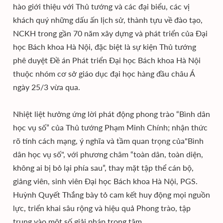
hào giới thiệu với Thủ tướng và các đại biểu, các vị
khách quý những dấu ấn lịch sử, thành tựu về đào tạo,
NCKH trong gần 70 năm xây dựng và phát triển của Đại
học Bách khoa Hà Nội, đặc biệt là sự kiện Thủ tướng
phê duyệt Đề án Phát triển Đại học Bách khoa Hà Nội
thuộc nhóm cơ sở giáo dục đại học hàng đầu châu Á
ngày 25/3 vừa qua.
Nhiệt liệt hưởng ứng lời phát động phong trào “Bình dân
học vụ số” của Thủ tướng Phạm Minh Chính; nhận thức
rõ tính cách mạng, ý nghĩa và tầm quan trọng của"Bình
dân học vụ số", với phương châm “toàn dân, toàn diện,
không ai bị bỏ lại phía sau”, thay mặt tập thể cán bộ,
giảng viên, sinh viên Đại học Bách khoa Hà Nội, PGS.
Huỳnh Quyết Thắng bày tỏ cam kết huy động mọi nguồn
lực, triển khai sâu rộng và hiệu quả Phong trào, tập
trung vào một số giải pháp trọng tâm.