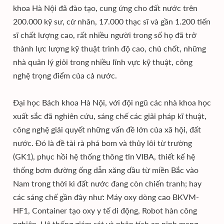
khoa Hà Nội đã đào tạo, cung ứng cho đất nước trên
200.000 kỹ sư, cử nhân, 17.000 thạc sĩ và gần 1.200 tiến
sĩ chất lượng cao, rất nhiều người trong số họ đã trở
thành lực lượng kỹ thuật trình độ cao, chủ chốt, những
nhà quản lý giỏi trong nhiều lĩnh vực kỹ thuật, công
nghệ trọng điểm của cả nước.
Đại học Bách khoa Hà Nội, với đội ngũ các nhà khoa học
xuất sắc đã nghiên cứu, sáng chế các giải pháp kĩ thuật,
công nghệ giải quyết những vấn đề lớn của xã hội, đất
nước. Đó là đề tài rà phá bom và thủy lôi từ trường
(GK1), phục hồi hệ thống thông tin VIBA, thiết kế hệ
thống bơm đường ống dẫn xăng dầu từ miền Bắc vào
Nam trong thời kì đất nước đang còn chiến tranh; hay
các sáng chế gần đây như: Máy oxy dòng cao BKVM-
HF1, Container tạo oxy y tế di động, Robot hàn công
nghiệp, Hệ thống giám sát và phân tích an ninh mạng,