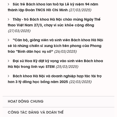
Sức trẻ Bách khoa lan toả tại Lễ kỷ niệm 94 năm
(27/03/2025)
thành lập Đoàn TNCS Hồ Chí Minh
Thầy - trò Bách khoa Hà Nội chào mừng Ngày Thể
thao Việt Nam 27/3, chạy vì sức khỏe cộng đồng
(27/03/2025)
“Cán bộ, giảng viên và sinh viên Bách khoa Hà Nội
sẽ là những chiến sĩ xung kích tiên phong của Phong
(26/03/2025)
trào “Bình dân học vụ số”
Đại sứ Hoa Kỳ đặt kỳ vọng vào sinh viên Bách khoa
(25/03/2025)
Hà Nội trong lĩnh vực STEM
Bách khoa Hà Nội và doanh nghiệp hợp tác tài trợ
(22/03/2025)
hơn 3 tỷ đồng học bổng năm 2025
HOẠT ĐỘNG CHUNG
CÔNG TÁC ĐẢNG VÀ ĐOÀN THỂ