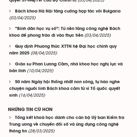
(03/04/2025)
quyết 57-NQ/TW của Bộ Chính trị
Bách khoa Hà Nội tăng cường hợp tác với Bulgaria
(03/04/2025)
“Bình dân học vụ số”: Từ nền tảng công nghệ Bách
(03/04/2025)
khoa để phong trào đi vào thực tiễn
Quy định Phương thức XTTN hệ Đại học chính quy
(08/04/2025)
năm 2025
Giáo sư Phan Lương Cầm, nhà khoa học nghị lực và
(10/04/2025)
bản lĩnh
50 năm Ngày hội thống nhất non sông, tự hào nghe
chuyện người lính Bách khoa cảm tử vì Tổ quốc quyết
(16/04/2025)
sinh
NHỮNG TIN CŨ HƠN
Tổng kết khoá học dành cho cán bộ Uỷ ban Kiểm tra
Trung ương về chuyển đổi số và ứng dụng công nghệ
(28/03/2025)
thông tin