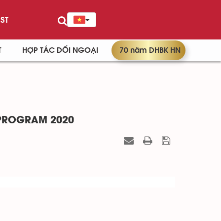
ST
T
HỢP TÁC ĐỐI NGOẠI
70 năm ĐHBK HN
 PROGRAM 2020