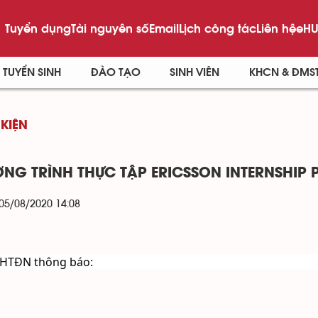
Tuyển dụng
Tài nguyên số
Email
Lịch công tác
Liên hệ
eHU
TUYỂN SINH
ĐÀO TẠO
SINH VIÊN
KHCN & ĐMS
 KIỆN
NG TRÌNH THỰC TẬP ERICSSON INTERNSHIP
 05/08/2020 14:08
HTĐN thông báo: 