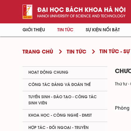
GIỚI THIỆU
TIN TỨC
SỰ KIỆN NỔI BẬT
TIN TỨC - SỰ
TRANG CHỦ
TIN TỨC
CHƯƠ
HOẠT ĐỘNG CHUNG
Thứ tư -
CÔNG TÁC ĐẢNG VÀ ĐOÀN THỂ
TUYỂN SINH - ĐÀO TẠO - CÔNG TÁC
SINH VIÊN
Phòng 
KHOA HỌC - CÔNG NGHỆ - ĐMST
HỢP TÁC - ĐỐI NGOẠI - TRUYỀN