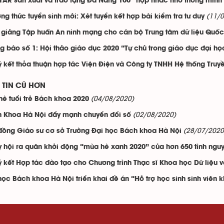
TAR sản xuất và trao tặng Đà Nẵng 100 “hộp nhắc nhở thông minh
(11/
ng thức tuyển sinh mới: Xét tuyển kết hợp bài kiểm tra tư duy
 giảng Tập huấn An ninh mạng cho cán bộ Trung tâm dữ liệu Quốc
g báo số 1: Hội thảo giáo dục 2020 “Tự chủ trong giáo dục đại học
ý kết thỏa thuận hợp tác Viện Điện và Công ty TNHH Hệ thống Truyề
TIN CŨ HƠN
(04/08/2020)
 hè tuổi trẻ Bách khoa 2020
(02/08/2020)
 Khoa Hà Nội đẩy mạnh chuyển đổi số
(28/07/2020
đồng Giáo sư cơ sở Trường Đại học Bách khoa Hà Nội
 hội ra quân khởi động “mùa hè xanh 2020” của hơn 650 tình ngu
́ kết Hợp tác đào tạo cho Chương trình Thạc sĩ Khoa học Dữ liệu 
học Bách khoa Hà Nội triển khai đề án “Hỗ trợ học sinh sinh viên