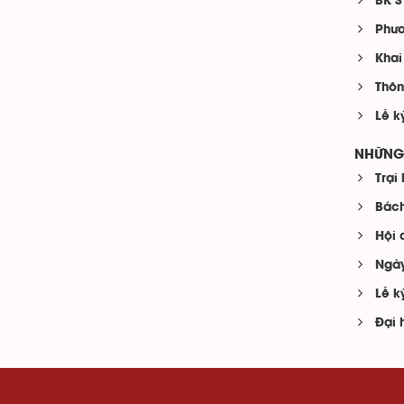
BK S
Phươ
Khai
Thôn
Lễ k
NHỮNG 
Trại
Bách
Hội 
Ngày
Lễ ky
Đại 