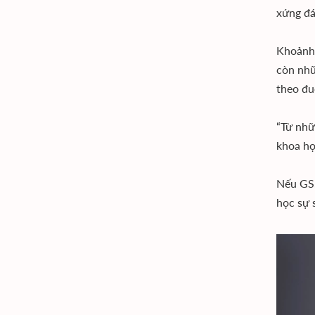
xứng đá
Khoảnh 
còn nhữ
theo đu
“Từ nhữ
khoa họ
Nếu GS.
học sự 