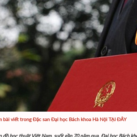
 bài viết trong Đặc san Đại học Bách khoa Hà Nội
TẠI ĐÂY
n đồ học thuật Việt Nam, suốt gần 70 năm qua, Đại học Bách kho