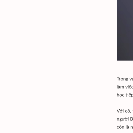
Trong v
làm việ
học tiế
Với cô,
người B
còn là 