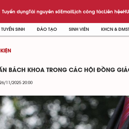
Tuyển dụng
Tài nguyên số
Email
Lịch công tác
Liên hệ
eHU
TUYỂN SINH
ĐÀO TẠO
SINH VIÊN
KHCN & ĐMS
 KIỆN
ẤN BÁCH KHOA TRONG CÁC HỘI ĐỒNG GIÁ
 26/11/2025 20:00