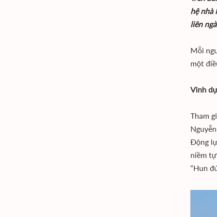
hệ nhà 
liên ng
Mỗi ngư
một điề
Vinh dự
Tham gi
Nguyễn 
Động lự
niềm tự
“Hun đú