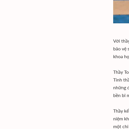
Với thầ
bảo vệ 
khoa h
Thầy To
Tinh th
những đ
bền bỉ 
Thầy kể
niệm kh
một chi