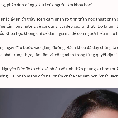
ng, phản ánh đúng giá trị của người làm khoa học”.
khắc ấy khiến thầy Toàn cảm nhận rõ tinh thần học thuật chân chín
ng tấm lòng hướng về cái đúng, cái đẹp của tri thức. Đó là tinh
ổi: Khoa học không chỉ để đánh giá mà để con người hiểu nhau h
ng ngày đầu bước vào giảng đường, Bách khoa đã dạy chúng ta đi
c phải trung thực, tận tâm và công minh trong từng quyết định” 
 Nguyễn Đức Toàn chia sẻ nhiều về tinh thần phụng sự học thuậ
sống - lại nhấn mạnh đến hai phẩm chất khác làm nên “chất Bác