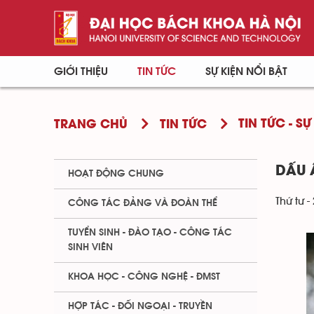
GIỚI THIỆU
TIN TỨC
SỰ KIỆN NỔI BẬT
TIN TỨC - SỰ
TRANG CHỦ
TIN TỨC
DẤU 
HOẠT ĐỘNG CHUNG
Thứ tư -
CÔNG TÁC ĐẢNG VÀ ĐOÀN THỂ
TUYỂN SINH - ĐÀO TẠO - CÔNG TÁC
SINH VIÊN
KHOA HỌC - CÔNG NGHỆ - ĐMST
HỢP TÁC - ĐỐI NGOẠI - TRUYỀN