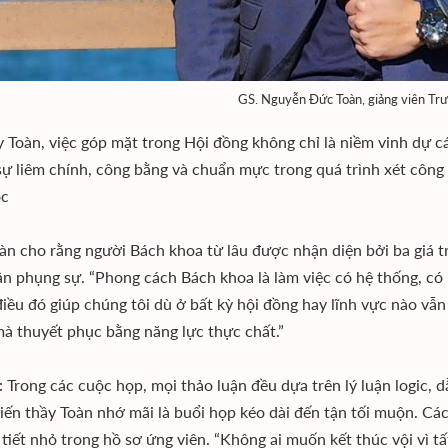
GS. Nguyễn Đức Toàn, giảng viên Tr
y Toàn, việc góp mặt trong Hội đồng không chỉ là niềm vinh dự c
sự liêm chính, công bằng và chuẩn mực trong quá trình xét côn
ọc
àn cho rằng người Bách khoa từ lâu được nhận diện bởi ba giá trị 
ần phụng sự. “Phong cách Bách khoa là làm việc có hệ thống, có 
iều đó giúp chúng tôi dù ở bất kỳ hội đồng hay lĩnh vực nào vẫn
mà thuyết phục bằng năng lực thực chất.”
: Trong các cuộc họp, mọi thảo luận đều dựa trên lý luận logic, 
iến thầy Toàn nhớ mãi là buổi họp kéo dài đến tận tối muộn. Các
 tiết nhỏ trong hồ sơ ứng viên. “Không ai muốn kết thúc vội vì t