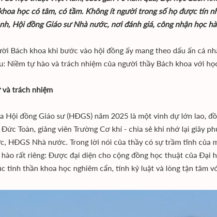
khoa học có tâm, có tầm. Không ít người trong số họ được tín 
ành, Hội đồng Giáo sư Nhà nước, nơi đánh giá, công nhận học hà
ời Bách khoa khi bước vào hội đồng ấy mang theo dấu ấn cá nh
u: Niềm tự hào và trách nhiệm của người thầy Bách khoa với họ
 và trách nhiệm
a Hội đồng Giáo sư (HĐGS) năm 2025 là một vinh dự lớn lao, đồn
Đức Toàn, giảng viên Trường Cơ khí - chia sẻ khi nhớ lại giây 
c, HĐGS Nhà nước. Trong lời nói của thầy có sự trầm tĩnh của 
 hào rất riêng: Được đại diện cho cộng đồng học thuật của Đại 
c tinh thần khoa học nghiêm cẩn, tính kỷ luật và lòng tận tâm với