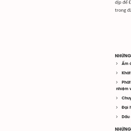
dịp để 
trong đ
NHỮNG 
Ấm á
Khát
Phát
nhiệm v
Chuy
Đại 
Dấu 
NHỮNG 