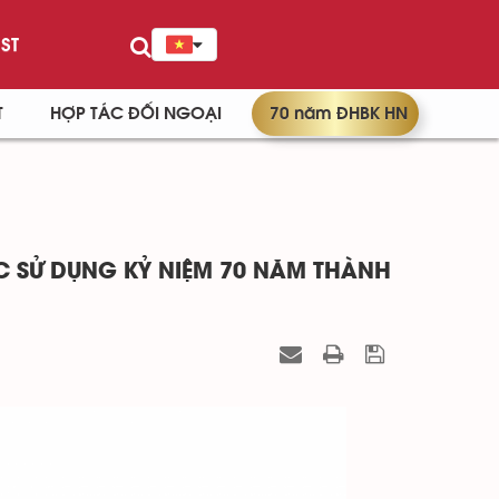
ST
T
HỢP TÁC ĐỐI NGOẠI
70 năm ĐHBK HN
 SỬ DỤNG KỶ NIỆM 70 NĂM THÀNH