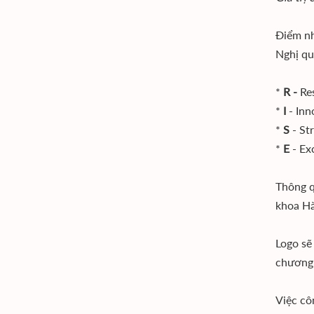
Điểm nh
Nghị q
*
R -
Res
*
I
- Inn
*
S
- St
*
E
- Exc
Thông q
khoa Hà
Logo sẽ
chương 
Việc cô