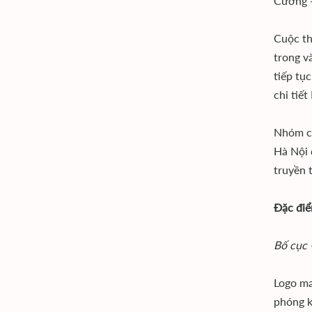
Cường -
Cuộc th
trong v
tiếp tụ
chi tiế
Nhóm ch
Hà Nội 
truyền 
Đặc điể
Bố cục 
Logo ma
phóng k