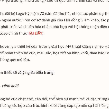
 Hiệu trưởng Nhà trường - chủ trì quá trình chỉnh sửa và hoàn t
i thiết kế Logo Kỷ niệm 70 năm đã thu hút nhiều tác phẩm dự thi 
à ngoài nước. Trên cơ sở đánh giá của Hội đồng Giám khảo, tác 
c phát triển và chuẩn hóa nhằm phù hợp với hệ thống nhận diện
t Logo chính thức
TẠI ĐÂY
)
uyên gia thiết kế của Trường Đại học Mỹ thuật Công nghiệp Hà
để hoàn thiện bố cục, màu sắc, họa tiết và hình khối, đảm bảo 
thông quy mô lớn.
m thiết kế và ý nghĩa biểu trưng
- Hình khối
ng bố cục chặt chẽ, cân đối, thể hiện sự mạnh mẽ và đặc trưng 
hoáng kết hợp cấu trúc hình khối cứng cáp tạo nên sự hài hòa gi