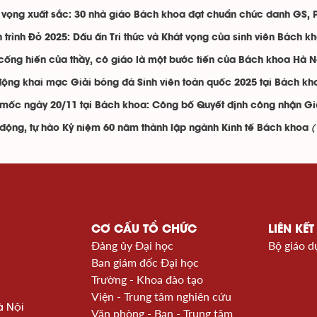
 vọng xuất sắc: 30 nhà giáo Bách khoa đạt chuẩn chức danh GS,
 trình Đỏ 2025: Dấu ấn Tri thức và Khát vọng của sinh viên Bách k
cống hiến của thầy, cô giáo là một bước tiến của Bách khoa Hà N
động khai mạc Giải bóng đá Sinh viên toàn quốc 2025 tại Bách kh
mốc ngày 20/11 tại Bách khoa: Công bố Quyết định công nhận Gi
(
động, tự hào Kỷ niệm 60 năm thành lập ngành Kinh tế Bách khoa
CƠ CẤU TỔ CHỨC
LIÊN KẾT
Đảng ủy Đại học
Bộ giáo d
Ban giám đốc Đại học
Trường - Khoa đào tạo
Viện - Trung tâm nghiên cứu
à Nội
Văn phòng - Ban - Trung tâm