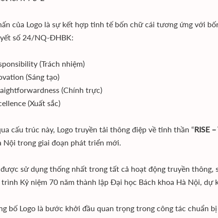
ấn của Logo là sự kết hợp tinh tế bốn chữ cái tương ứng với bốn 
uyết số 24/NQ-ĐHBK:
ponsibility (Trách nhiệm)
ovation (Sáng tạo)
raightforwardness (Chính trực)
ellence (Xuất sắc)
ua cấu trúc này, Logo truyền tải thông điệp về tinh thần “
RISE –
 Nội trong giai đoạn phát triển mới.
 được sử dụng thống nhất trong tất cả hoạt động truyền thông, 
trình Kỷ niệm 70 năm thành lập Đại học Bách khoa Hà Nội, dự k
ng bố Logo là bước khởi đầu quan trọng trong công tác chuẩn b