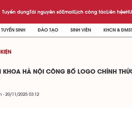
Tuyển dụng
Tài nguyên số
Email
Lịch công tác
Liên hệ
eHU
TUYỂN SINH
ĐÀO TẠO
SINH VIÊN
KHCN & ĐMS
 KIỆN
 KHOA HÀ NỘI CÔNG BỐ LOGO CHÍNH THỨC
 - 20/11/2025 03:12