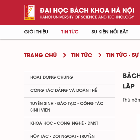
GIỚI THIỆU
TIN TỨC
SỰ KIỆN NỔI BẬT
TIN TỨC - SỰ
TRANG CHỦ
TIN TỨC
BÁCH
HOẠT ĐỘNG CHUNG
LẬP
CÔNG TÁC ĐẢNG VÀ ĐOÀN THỂ
Thứ năm
TUYỂN SINH - ĐÀO TẠO - CÔNG TÁC
SINH VIÊN
KHOA HỌC - CÔNG NGHỆ - ĐMST
HỢP TÁC - ĐỐI NGOẠI - TRUYỀN