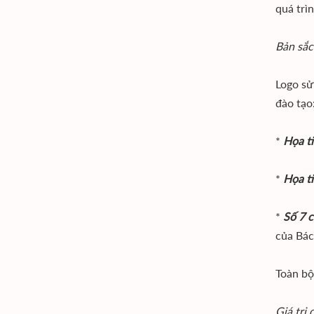
quá trì
Bản sắc
Logo sử
đào tạo
*
Họa ti
*
Họa ti
*
Số 7 
của Bác
Toàn bộ
Giá trị 