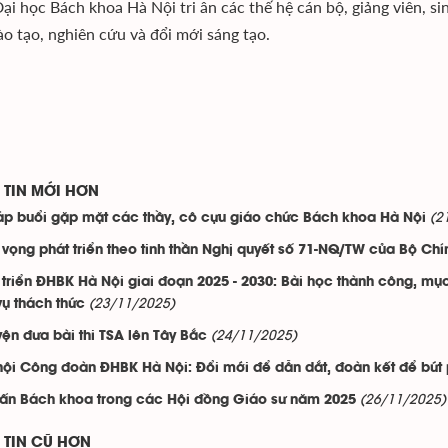
Đại học Bách khoa Hà Nội tri ân các thế hệ cán bộ, giảng viên, si
ào tạo, nghiên cứu và đổi mới sáng tạo.
TIN MỚI HƠN
(2
p buổi gặp mặt các thầy, cô cựu giáo chức Bách khoa Hà Nội
 vọng phát triển theo tinh thần Nghị quyết số 71-NQ/TW của Bộ Chín
 triển ĐHBK Hà Nội giai đoạn 2025 - 2030: Bài học thành công, mục ti
(23/11/2025)
ụ thách thức
(24/11/2025)
ện đưa bài thi TSA lên Tây Bắc
hội Công đoàn ĐHBK Hà Nội: Đổi mới để dẫn dắt, đoàn kết để bứt
(26/11/2025)
ấn Bách khoa trong các Hội đồng Giáo sư năm 2025
TIN CŨ HƠN