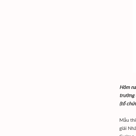
Hôm nay
trường 
(tổ chứ
Mẫu thi
giải Nh