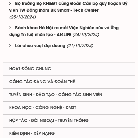
Bộ trưởng Bộ KH&ĐT cùng Đoàn Cán bộ quy hoạch Uỷ
viên TW Đảng thăm BK Smart - Tech Center
(25/10/2024)
Bách khoa Hà Nội ra mắt Viện Nghiên cứu và Ứng
(24/10/2024)
dụng Trí tuệ nhân tạo - AI4LIFE
(21/10/2024)
Lời chúc vượt đại dương
HOẠT ĐỘNG CHUNG
CÔNG TÁC ĐẢNG VÀ ĐOÀN THỂ
TUYỂN SINH - ĐÀO TẠO - CÔNG TÁC SINH VIÊN
KHOA HỌC - CÔNG NGHỆ - ĐMST
HỢP TÁC - ĐỐI NGOẠI - TRUYỀN THÔNG
KIỂM ĐỊNH - XẾP HẠNG