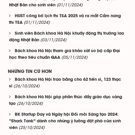
(01/11/2024)
Nhật Bản cho sinh viên
HUST công bố lịch thi TSA 2025 và ra mắt Cẩm nang
(01/11/2024)
thi TSA
Sinh viên Bách khoa Hà Nội khuấy động thị trường lao
(03/11/2024)
động Nhật Bản
Bách khoa Hà Nội tham gia khảo sát sơ bộ cấp Đại
(05/11/2024)
học theo tiêu chuẩn QAA
NHỮNG TIN CŨ HƠN
Bách khoa Hà Nội trao bằng cho 62 tiến sĩ, 123 thạc
(26/10/2024)
sĩ
Bách khoa Hà Nội góp phần thúc đẩy giáo dục sáng
(26/10/2024)
tạo
BK Startup Day và Ngày hội Đổi mới Sáng tạo 2024:
“Shark Tank” dành cho những ý tưởng đột phá của sinh
(25/10/2024)
viên