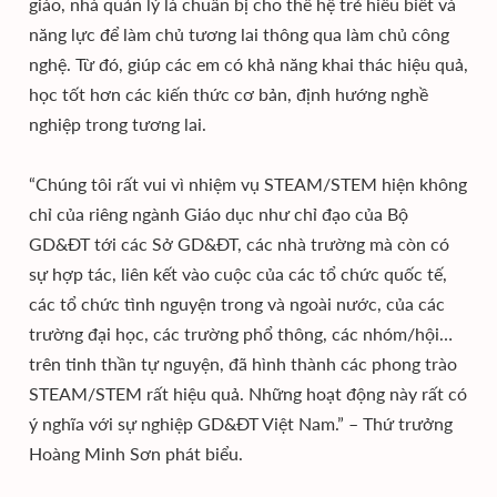
giáo, nhà quản lý là chuẩn bị cho thế hệ trẻ hiểu biết và
năng lực để làm chủ tương lai thông qua làm chủ công
nghệ. Từ đó, giúp các em có khả năng khai thác hiệu quả,
học tốt hơn các kiến thức cơ bản, định hướng nghề
nghiệp trong tương lai.
“Chúng tôi rất vui vì nhiệm vụ STEAM/STEM hiện không
chỉ của riêng ngành Giáo dục như chỉ đạo của Bộ
GD&ĐT tới các Sở GD&ĐT, các nhà trường mà còn có
sự hợp tác, liên kết vào cuộc của các tổ chức quốc tế,
các tổ chức tình nguyện trong và ngoài nước, của các
trường đại học, các trường phổ thông, các nhóm/hội…
trên tinh thần tự nguyện, đã hình thành các phong trào
STEAM/STEM rất hiệu quả. Những hoạt động này rất có
ý nghĩa với sự nghiệp GD&ĐT Việt Nam.” – Thứ trưởng
Hoàng Minh Sơn phát biểu.