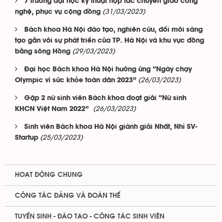
7 trường đại học kỹ thuật hợp tác chuyển giao công
(31/03/2023)
nghệ, phục vụ cộng đồng
Bách khoa Hà Nội đào tạo, nghiên cứu, đổi mới sáng
tạo gắn với sự phát triển của TP. Hà Nội và khu vực đồng
(29/03/2023)
bằng sông Hồng
Đại học Bách khoa Hà Nội hưởng ứng “Ngày chạy
(26/03/2023)
Olympic vì sức khỏe toàn dân 2023”
Gặp 2 nữ sinh viên Bách khoa đoạt giải “Nữ sinh
(26/03/2023)
KHCN Việt Nam 2022”
Sinh viên Bách khoa Hà Nội giành giải Nhất, Nhì SV-
(25/03/2023)
Startup
HOẠT ĐỘNG CHUNG
CÔNG TÁC ĐẢNG VÀ ĐOÀN THỂ
TUYỂN SINH - ĐÀO TẠO - CÔNG TÁC SINH VIÊN