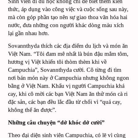
Sinh viên đi du học không chỉ để biết thêm kiến
thức, áp dụng vào công việc và cuộc sống sau này,
mà còn góp phần tạo nên sự giao thoa văn hóa hai
nước, đưa những con người khác dòng máu xích
lại gần nhau hơn.
Sovannthyda thích các địa điểm du lịch và món ăn
Việt Nam. “Tôi đam mê nhất là bún đậu mắm tôm,
hương vị Việt khiến tôi thòm thèm khi về
Campuchia”, Sovannthyda cười. Cô từng đi tìm
nơi bán món này ở Campuchia nhưng không ngon
bằng ở Việt Nam. Khẩu vị người Campuchia khá
cay, khi cô mời các bạn Việt Nam ăn thử món cà ri
đặc sản, các bạn đều lắc đầu từ chối vì “quá cay,
không thể ăn được”.
Những câu chuyện “dở khóc dở cười”
Theo đại diện sinh viên Campuchia, có lẽ vì cùng