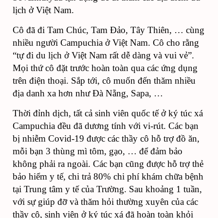
lịch ở Việt Nam.
Cô đã đi Tam Chúc, Tam Đảo, Tây Thiên, … cùng
nhiều người Campuchia ở Việt Nam. Cô cho rằng
“tự đi du lịch ở Việt Nam rất dễ dàng và vui vẻ”.
Mọi thứ cô đặt trước hoàn toàn qua các ứng dụng
trên điện thoại. Sắp tới, cô muốn đến thăm nhiều
địa danh xa hơn như Đà Nẵng, Sapa, …
Thời đỉnh dịch, tất cả sinh viên quốc tế ở ký túc xá
Campuchia đều đã dương tính với vi-rút. Các bạn
bị nhiễm Covid-19 được các thầy cô hỗ trợ đồ ăn,
mỗi bạn 3 thùng mì tôm, gạo, … để đảm bảo
không phải ra ngoài. Các bạn cũng được hỗ trợ thẻ
bảo hiểm y tế, chi trả 80% chi phí khám chữa bệnh
tại Trung tâm y tế của Trường. Sau khoảng 1 tuần,
với sự giúp đỡ và thăm hỏi thường xuyên của các
thầy cô, sinh viên ở ký túc xá đã hoàn toàn khỏi