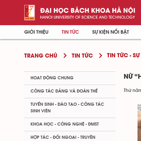
GIỚI THIỆU
TIN TỨC
SỰ KIỆN NỔI BẬT
TIN TỨC - SỰ
TRANG CHỦ
TIN TỨC
NỮ “
HOẠT ĐỘNG CHUNG
Thứ năm
CÔNG TÁC ĐẢNG VÀ ĐOÀN THỂ
TUYỂN SINH - ĐÀO TẠO - CÔNG TÁC
SINH VIÊN
KHOA HỌC - CÔNG NGHỆ - ĐMST
HỢP TÁC - ĐỐI NGOẠI - TRUYỀN