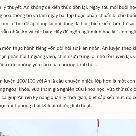
 lý thuyết, An không để kiến thức dồn lại. Ngay sau mỗi buổi học
g hóa thông tin và làm ngay bài tập hoặc phần chuẩn bị cho buổi 
 tìm cơ hội để áp dụng lại nội dung đã học, biến kiến thức từ sá
ô vẫn nhắc An và các bạn: Hãy để ngôn ngữ mình học là “sinh ngữ
môn thực hành tiếng vốn đòi hỏi sự kiên nhẫn, An luyện theo ki
nhận phản hồi từ giảng viên, chỉnh sửa từng lỗi nhỏ rồi luyện lại.
tải trước những yêu cầu của chương trình học.
n luyện 100/100 với An là câu chuyện nhiều lớp hơn là một con 
ng ngoại khóa, vừa tham gia nghiên cứu khoa học, vừa thử sức 
t cả giúp An rèn kỹ năng quản lý thời gian, biết sắp xếp mức độ c
ợc một phong thái kỷ luật nhưng linh hoạt.