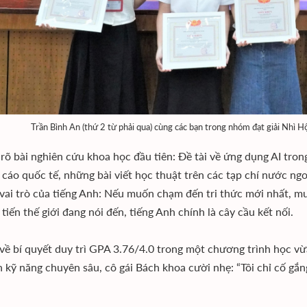
Trần Bình An (thứ 2 từ phải qua) cùng các bạn trong nhóm đạt giải Nhì
rõ bài nghiên cứu khoa học đầu tiên: Đề tài về ứng dụng AI tron
 cáo quốc tế, những bài viết học thuật trên các tạp chí nước ngo
 vai trò của tiếng Anh: Nếu muốn chạm đến tri thức mới nhất, mu
 tiến thế giới đang nói đến, tiếng Anh chính là cây cầu kết nối.
 về bí quyết duy trì GPA 3.76/4.0 trong một chương trình học vừ
 kỹ năng chuyên sâu, cô gái Bách khoa cười nhẹ: “Tôi chỉ cố g