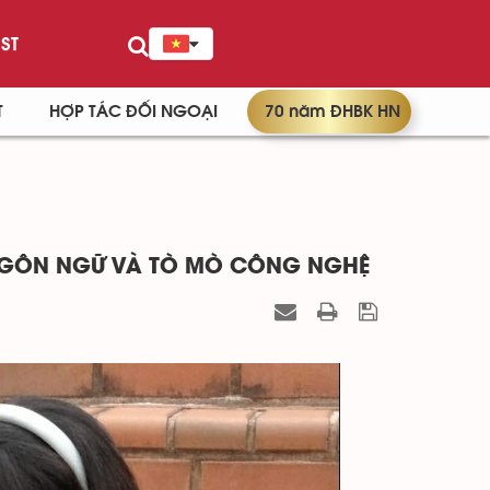
ST
T
HỢP TÁC ĐỐI NGOẠI
70 năm ĐHBK HN
 NGÔN NGỮ VÀ TÒ MÒ CÔNG NGHỆ