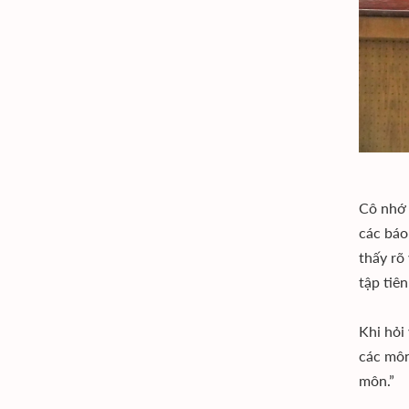
Cô nhớ 
các báo
thấy rõ
tập tiên
Khi hỏi
các môn
môn.”