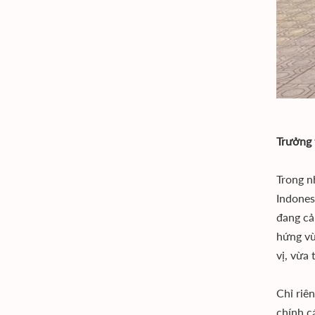
Trưởng 
Trong n
Indones
đang cả
hứng vừ
vị, vừa 
Chỉ riê
chính c