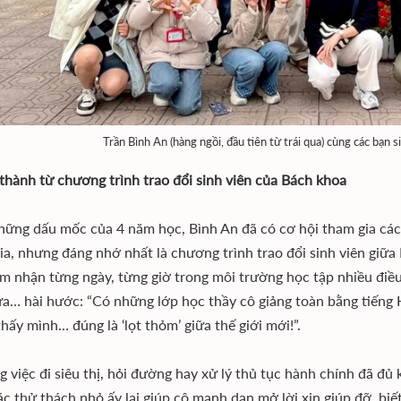
Trần Bình An (hàng ngồi, đầu tiên từ trái qua) cùng các bạn
thành từ chương trình trao đổi sinh viên của Bách khoa
hững dấu mốc của 4 năm học, Bình An đã có cơ hội tham gia các 
ia, nhưng đáng nhớ nhất là chương trình trao đổi sinh viên gi
m nhận từng ngày, từng giờ trong môi trường học tập nhiều điều
a… hài hước: “Có những lớp học thầy cô giảng toàn bằng tiếng H
thấy mình… đúng là ‘lọt thỏm’ giữa thế giới mới!”.
ng việc đi siêu thị, hỏi đường hay xử lý thủ tục hành chính đã đ
ác thử thách nhỏ ấy lại giúp cô mạnh dạn mở lời xin giúp đỡ, biế