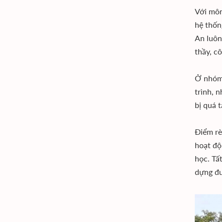
Với môn
hệ thốn
An luôn
thầy, c
Ở nhóm 
trình, 
bị quá 
Điểm rè
hoạt độ
học. Tấ
dựng đư