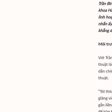
Trần Bì
khoa Hà
linh ho
nhắn ấy
khẳng đ
Môi trư
Với Trầ
thuật l
dẫn chí
thuật.
“Tôi th
giảng v
gắn liề
để bản 