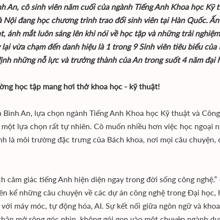
nh An, cô sinh viên năm cuối của ngành Tiếng Anh Khoa học Kỹ 
 Nội đang học chương trình trao đổi sinh viên tại Hàn Quốc. Ấn 
ạt, ánh mắt luôn sáng lên khi nói về học tập và những trải nghiệm 
 lại vừa chạm đến danh hiệu là 1 trong 9 Sinh viên tiêu biểu c
ịnh những nỗ lực và trưởng thành của An trong suốt 4 năm đại 
ờng học tập mang hơi thở khoa học - kỹ thuật!
n Bình An, lựa chọn ngành Tiếng Anh Khoa học Kỹ thuật và Công n
à một lựa chọn rất tự nhiên. Cô muốn nhiều hơn việc học ngoại 
nh là môi trường đặc trưng của Bách khoa, nơi mọi câu chuyện, 
ích cảm giác tiếng Anh hiện diện ngay trong đời sống công nghệ.” 
iên kể những câu chuyện về các dự án công nghệ trong Đại học, 
n với máy móc, tự động hóa, AI. Sự kết nối giữa ngôn ngữ và kho
thân mở rộng góc nhìn, không gói gọn vào một chuyên ngành du