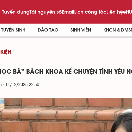
Tuyển dụng
Tài nguyên số
Email
Lịch công tác
Liên hệ
eHU
TUYỂN SINH
ĐÀO TẠO
SINH VIÊN
KHCN & ĐMS
 KIỆN
HỌC BÁ” BÁCH KHOA KỂ CHUYỆN TÌNH YÊU
 - 11/12/2025 22:50