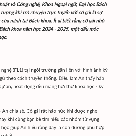
thuật và Công nghệ, Khoa Ngoại ngữ, Đại học Bách
tượng khi trò chuyện trực tuyến với cô gái là sự
của mình tại Bách khoa. Ít ai biết rằng cô gái nhỏ
ủa Bách khoa năm học 2024 - 2025, một dấu mốc
học.
ghệ (FL1) tại ngôi trường gắn liền với hình ảnh kỹ
ngữ theo cách truyền thống. Điều làm An thấy hấp
dự án, hoạt động đều mang hơi thở khoa học - kỹ
- An chia sẻ. Cô gái rất háo hức khi được nghe
hay khi cùng bạn bè tìm hiểu các nhóm từ vựng
a học giúp An hiểu rằng đây là con đường phù hợp
y nhất.