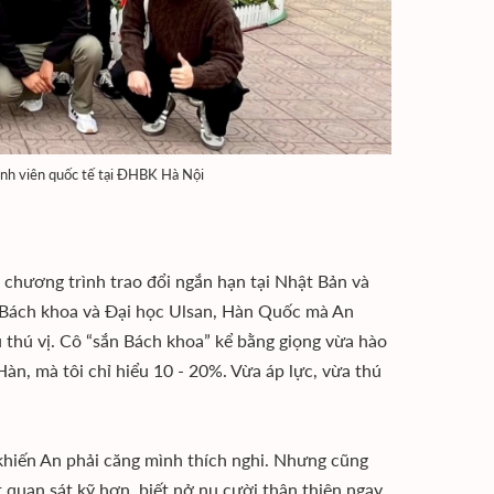
 sinh viên quốc tế tại ĐHBK Hà Nội
chương trình trao đổi ngắn hạn tại Nhật Bản và
ữa Bách khoa và Đại học Ulsan, Hàn Quốc mà An
 thú vị. Cô “sắn Bách khoa” kể bằng giọng vừa hào
àn, mà tôi chỉ hiểu 10 - 20%. Vừa áp lực, vừa thú
ủ khiến An phải căng mình thích nghi. Nhưng cũng
t quan sát kỹ hơn, biết nở nụ cười thân thiện ngay