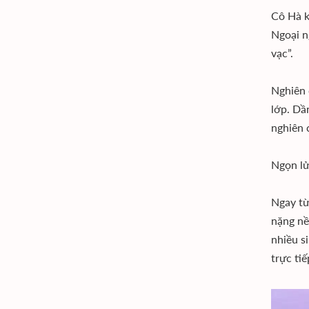
Cô Hà k
Ngoại n
vạc”.
Nghiên 
lớp. Dầ
nghiên 
Ngọn lử
Ngay từ
nặng nề
nhiều s
trực ti