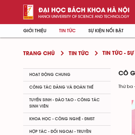
GIỚI THIỆU
TIN TỨC
SỰ KIỆN NỔI BẬT
TIN TỨC - SỰ
TRANG CHỦ
TIN TỨC
CÔ G
HOẠT ĐỘNG CHUNG
Thứ ba 
CÔNG TÁC ĐẢNG VÀ ĐOÀN THỂ
TUYỂN SINH - ĐÀO TẠO - CÔNG TÁC
SINH VIÊN
KHOA HỌC - CÔNG NGHỆ - ĐMST
HỢP TÁC - ĐỐI NGOẠI - TRUYỀN