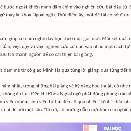
ể bước ngoặt khiến mình đắm chìm vào nghiên cứu bắt đầu từ lờ
gữ (nay là Khoa Ngoại ngữ). Thời điểm ấy, một đề tài cơ sở được g
cứu giúp cô nhìn nghề dạy học theo một góc mới. Mỗi kết quả, mỗi
n dần, việc dạy và việc nghiên cứu cứ đan vào nhau một cách tự n
cứu trở thành nguồn để cô cải thiện bài giảng.
a đam mê từ cô giáo Minh Hà qua từng lời giảng, qua từng tiết họ
 năm nhất, trong những bài giảng về kỹ năng học thuật, cô nhẹ 
, không áp lực. Đến khi Khoa Ngoại ngữ phát động phong trào s
inh viên/nhóm sinh viên tự tìm đến cô qua nhiều “kênh” khác nhau
ếp, chỉ để nói một câu: “Cô ơi, cô hướng dẫn em/nhóm em nghiên