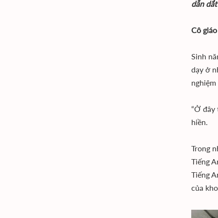
dẫn dắt
Cô giáo
Sinh nă
dạy ở n
nghiệm 
“Ở đây 
hiền.
Trong n
Tiếng A
Tiếng A
của kho