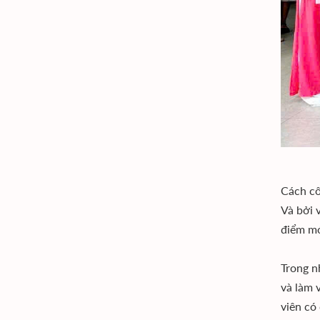
Cách cô
Và bởi v
điểm mớ
Trong n
và làm 
viên có 