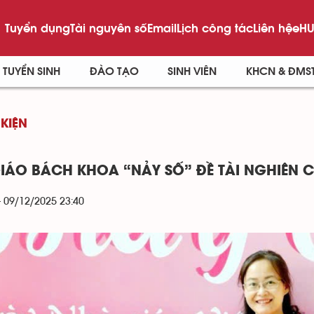
Tuyển dụng
Tài nguyên số
Email
Lịch công tác
Liên hệ
eHU
TUYỂN SINH
ĐÀO TẠO
SINH VIÊN
KHCN & ĐMS
 KIỆN
IÁO BÁCH KHOA “NẢY SỐ” ĐỀ TÀI NGHIÊN 
- 09/12/2025 23:40