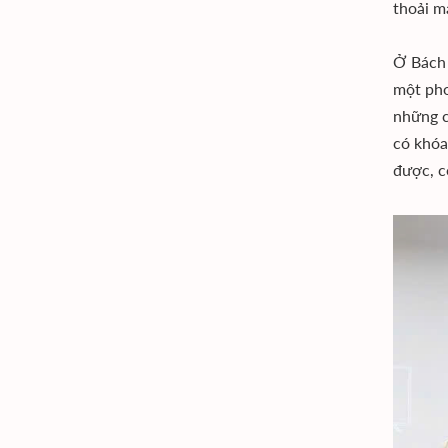
thoải m
Ở Bách 
một pho
những c
có khóa
được, c