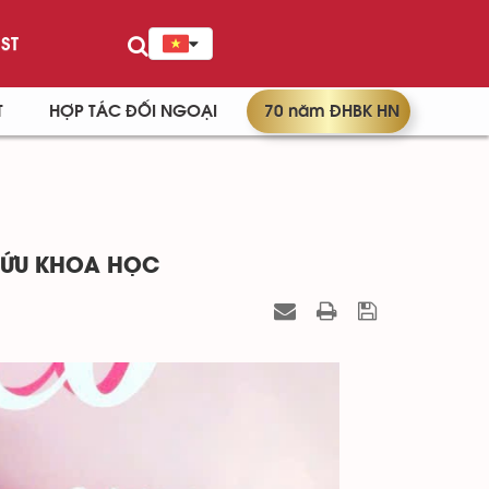
ST
T
HỢP TÁC ĐỐI NGOẠI
70 năm ĐHBK HN
CỨU KHOA HỌC