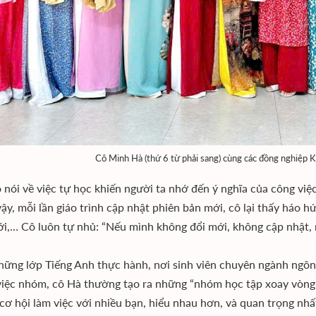
Cô Minh Hà (thứ 6 từ phải sang) cùng các đồng nghiệp
 nói về việc tự học khiến người ta nhớ đến ý nghĩa của công việc
ậy, mỗi lần giáo trình cập nhật phiên bản mới, cô lại thấy háo hức
i,… Cô luôn tự nhủ: “Nếu mình không đổi mới, không cập nhật, m
hững lớp Tiếng Anh thực hành, nơi sinh viên chuyên ngành ngôn 
việc nhóm, cô Hà thường tạo ra những “nhóm học tập xoay vòng”.
cơ hội làm việc với nhiều bạn, hiểu nhau hơn, và quan trọng nhất 