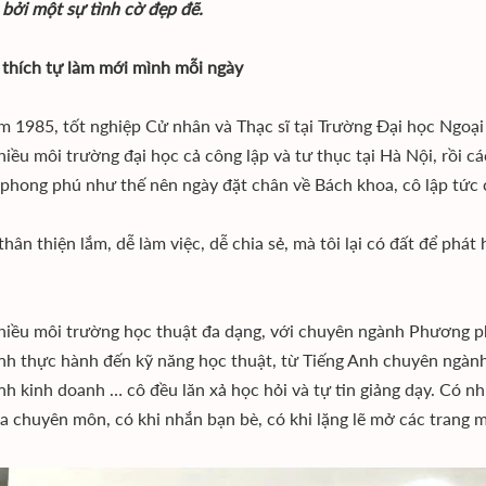
 bởi một sự tình cờ đẹp đẽ.
 thích tự làm mới mình mỗi ngày
m 1985, tốt nghiệp Cử nhân và Thạc sĩ tại Trường Đại học Ngoạ
hiều môi trường đại học cả công lập và tư thục tại Hà Nội, rồi cá
phong phú như thế nên ngày đặt chân về Bách khoa, cô lập tức 
thân thiện lắm, dễ làm việc, dễ chia sẻ, mà tôi lại có đất để phá
hiều môi trường học thuật đa dạng, với chuyên ngành Phương phá
nh thực hành đến kỹ năng học thuật, từ Tiếng Anh chuyên ngành 
nh kinh doanh … cô đều lăn xả học hỏi và tự tin giảng dạy. Có n
a chuyên môn, có khi nhắn bạn bè, có khi lặng lẽ mở các trang m