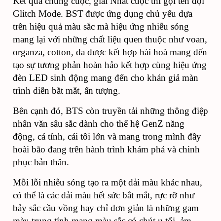
Kết quả chung cuộc, giải Nhất cuộc thi gọi tên đội
Glitch Mode.
BST
được ứng dụng chủ yếu dựa
trên hiệu quả màu sắc mà hiệu ứng nhiễu sóng
mang lại với những chất liệu quen thuộc như voan,
organza, cotton, da được kết hợp hài hoà mang đến
tạo sự tương phản hoàn hảo kết hợp cùng hiệu ứng
đèn
LED
sinh động mang đến cho khán giả màn
trình diễn bắt mắt, ấn tượng.
Bên cạnh đó, BTS còn truyền tải những thông điệp
nhân văn sâu sắc dành cho thế hệ GenZ năng
động, cá t
í
nh, cái tôi lớn và mang trong mình đầy
hoài bão đang trên hành trình khám phá và chinh
phục bản thân.
Mỗi lỗi nhiễu sóng tạo ra một dải màu khác nhau,
có thể là các dải màu hết sức bắt mắt, rực rỡ như
bảy sắc cầu vồng hay chỉ đơn giản là những gam
màu trung tính mang màu sắc có chút u tối, ảm