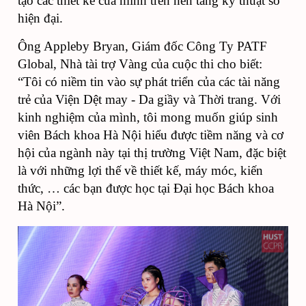
tạo các thiết kế của mình trên nền tảng kỹ thuật số
hiện đại.
Ông Appleby Bryan, Giám đốc Công Ty PATF
Global, Nhà tài trợ Vàng của cuộc thi cho biết:
“Tôi có niềm tin vào sự phát triển của các tài năng
trẻ của
Viện
Dệt may - Da giầy và Thời trang. Với
kinh nghiệm của mình, tôi mong muốn giúp sinh
viên Bách khoa Hà Nội hiểu được tiềm năng và cơ
hội của ngành này tại thị trường Việt Nam, đặc biệt
là
với
những lợi thế về thiết kế, máy móc, kiến
thức, … các bạn được học tại
Đại học
Bách khoa
Hà Nội”.