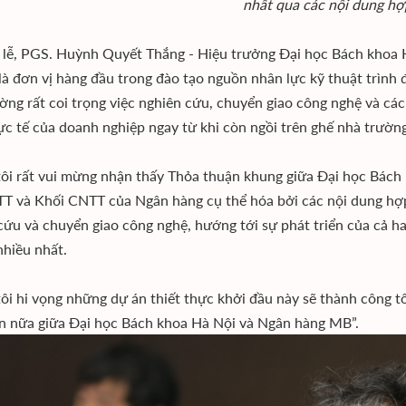
nhất qua các nội dung hợ
i lễ, PGS. Huỳnh Quyết Thắng - Hiệu trưởng Đại học Bách khoa 
là đơn vị hàng đầu trong đào tạo nguồn nhân lực kỹ thuật trình đ
ường rất coi trọng việc nghiên cứu, chuyển giao công nghệ và các
ực tế của doanh nghiệp ngay từ khi còn ngồi trên ghế nhà trường
ôi rất vui mừng nhận thấy Thỏa thuận khung giữa Đại học Bác
 và Khối CNTT của Ngân hàng cụ thể hóa bởi các nội dung hợp t
cứu và chuyển giao công nghệ, hướng tới sự phát triển của cả ha
hiều nhất.
ôi hi vọng những dự án thiết thực khởi đầu này sẽ thành công 
n nữa giữa Đại học Bách khoa Hà Nội và Ngân hàng MB”.