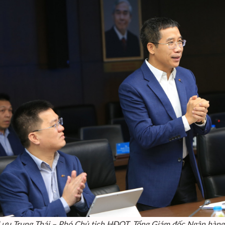
 Lưu Trung Thái – Phó Chủ tịch HĐQT, Tổng Giám đốc Ngân hàn