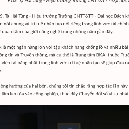
PGS. Tạ Hải Tùng - Hiệu trưởng Trường CNTT&TT - Đại học Bá
. Tạ Hải Tùng - Hiệu trưởng Trường CNTT&TT - Đại học Bách k
in nói chung và trí tuệ nhân tạo nói riêng trong lĩnh vực tài ch
 quan tâm của giới công nghệ trong những năm gần đây.
là một ngân hàng lớn với tập khách hàng khổng lồ và nhiều bài 
ông tin và Truyền thông, mà cụ thể là Trung tâm BKAI thuộc Tr
h viên tài năng nhất trong lĩnh vực trí tuệ nhân tạo sẽ giúp đưa 
.
cộng hưởng của hai bên, chúng tôi tin chắc rằng hợp tác lần này
 lâm lan tỏa vào công nghiệp, thúc đẩy Chuyển đổi số vì sự phát 