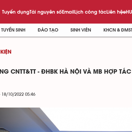
Tuyển dụng
Tài nguyên số
Email
Lịch công tác
Liên hệ
eHU
TUYỂN SINH
ĐÀO TẠO
SINH VIÊN
KHCN & ĐMS
 KIỆN
NG CNTT&TT - ĐHBK HÀ NỘI VÀ MB HỢP TÁC
- 18/10/2022 05:46