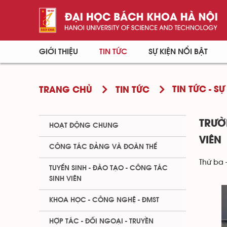
GIỚI THIỆU
TIN TỨC
SỰ KIỆN NỔI BẬT
TIN TỨC - SỰ
TRANG CHỦ
TIN TỨC
TRƯỜ
HOẠT ĐỘNG CHUNG
VIÊN
CÔNG TÁC ĐẢNG VÀ ĐOÀN THỂ
Thứ ba 
TUYỂN SINH - ĐÀO TẠO - CÔNG TÁC
SINH VIÊN
KHOA HỌC - CÔNG NGHỆ - ĐMST
HỢP TÁC - ĐỐI NGOẠI - TRUYỀN