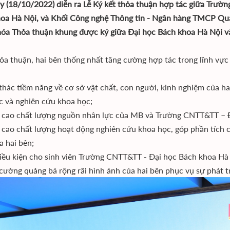
y (18/10/2022) diễn ra Lễ Ký kết thỏa thuận hợp tác giữa Trườn
oa Hà Nội, và Khối Công nghệ Thông tin - Ngân hàng TMCP Quân
hóa Thỏa thuận khung được ký giữa Đại học Bách khoa Hà Nội 
ỏa thuận, hai bên thống nhất tăng cường hợp tác trong lĩnh vực
 thác tiềm năng về cơ sở vật chất, con người, kinh nghiệm của ha
c và nghiên cứu khoa học;
 cao chất lượng nguồn nhân lực của MB và Trường CNTT&TT – 
 cao chất lượng hoạt động nghiên cứu khoa học, góp phần tích c
a hai bên;
điều kiện cho sinh viên Trường CNTT&TT - Đại học Bách khoa Hà
 cường quảng bá rộng rãi hình ảnh của hai bên phục vụ sự phát tr