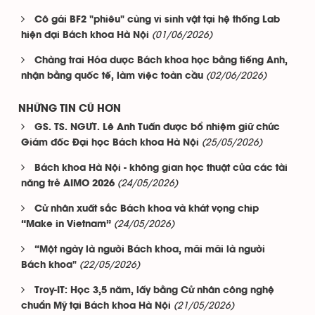
Cô gái BF2 "phiêu" cùng vi sinh vật tại hệ thống Lab
(01/06/2026)
hiện đại Bách khoa Hà Nội
Chàng trai Hóa dược Bách khoa học bằng tiếng Anh,
(02/06/2026)
nhận bằng quốc tế, làm việc toàn cầu
NHỮNG TIN CŨ HƠN
GS. TS. NGƯT. Lê Anh Tuấn được bổ nhiệm giữ chức
(25/05/2026)
Giám đốc Đại học Bách khoa Hà Nội
Bách khoa Hà Nội - không gian học thuật của các tài
(24/05/2026)
năng trẻ AIMO 2026
Cử nhân xuất sắc Bách khoa và khát vọng chip
(24/05/2026)
“Make in Vietnam”
“Một ngày là người Bách khoa, mãi mãi là người
(22/05/2026)
Bách khoa"
Troy-IT: Học 3,5 năm, lấy bằng Cử nhân công nghệ
(21/05/2026)
chuẩn Mỹ tại Bách khoa Hà Nội