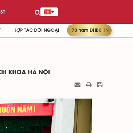
ST
T
HỢP TÁC ĐỐI NGOẠI
70 năm ĐHBK HN
CH KHOA HÀ NỘI