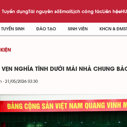
Tuyển dụng
Tài nguyên số
Email
Lịch công tác
Liên hệ
eHU
TUYỂN SINH
ĐÀO TẠO
SINH VIÊN
KHCN & ĐMS
 KIỆN
 VẸN NGHĨA TÌNH DƯỚI MÁI NHÀ CHUNG BÁ
 - 21/05/2026 03:30