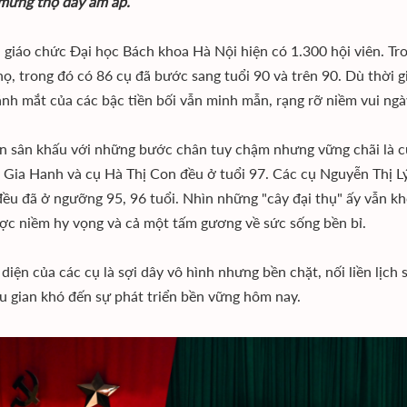
 mừng thọ đầy ấm áp.
 giáo chức Đại học Bách khoa Hà Nội hiện có 1.300 hội viên. Tro
ọ, trong đó có 86 cụ đã bước sang tuổi 90 và trên 90. Dù thời gi
nh mắt của các bậc tiền bối vẫn minh mẫn, rạng rỡ niềm vui ngà
n sân khấu với những bước chân tuy chậm nhưng vững chãi là c
ũ Gia Hanh và cụ Hà Thị Con đều ở tuổi 97. Các cụ Nguyễn Thị L
ều đã ở ngưỡng 95, 96 tuổi. Nhìn những "cây đại thụ" ấy vẫn khỏe
ợc niềm hy vọng và cả một tấm gương về sức sống bền bỉ.
 diện của các cụ là sợi dây vô hình nhưng bền chặt, nối liền lịc
u gian khó đến sự phát triển bền vững hôm nay.