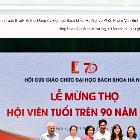
nh Tuấn (trái)- Bí thư Đảng ủy Đại học Bách khoa Hà Nội và PGS. Phạm Văn Bình 
tặng hoa và quà chúc mừng, tri ân các cụ cựu g