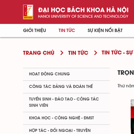
GIỚI THIỆU
TIN TỨC
SỰ KIỆN NỔI BẬT
TIN TỨC - SỰ
TRANG CHỦ
TIN TỨC
TRỌN
HOẠT ĐỘNG CHUNG
Thứ năm
CÔNG TÁC ĐẢNG VÀ ĐOÀN THỂ
TUYỂN SINH - ĐÀO TẠO - CÔNG TÁC
SINH VIÊN
KHOA HỌC - CÔNG NGHỆ - ĐMST
HỢP TÁC - ĐỐI NGOẠI - TRUYỀN