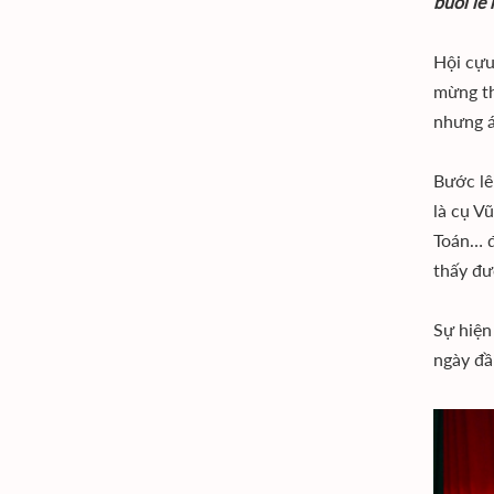
buổi lễ
Hội cựu
mừng th
nhưng á
Bước lê
là cụ V
Toán… đ
thấy đư
Sự hiện
ngày đầ