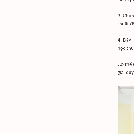
3. Chún
thuật đ
4. Đây 
học thu
Có thể 
giải qu