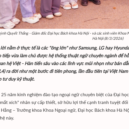
nh Quyết Thắng - Giám đốc Đại học Bách khoa Hà Nội - và các sinh viên Khoa N
Hà Nội (8/3/2026)
 lời nằm ở thực tế là các "ông lớn" như Samsung, LG hay Hyunda
ao tiếp vừa làm chủ được hệ thống thuật ngữ chuyên ngành để hỗ
an hệ Việt - Hàn tiến sâu vào các lĩnh vực mũi nhọn như bán dẫ
L4) ra đời như một bước đi tiên phong, lần đầu tiên tại Việt Na
p tư duy kỹ thuật.
 25 năm kinh nghiệm đào tạo ngoại ngữ chuyên biệt của Đại họ
mắt xích" nhân sự cấp thiết, sở hữu lợi thế cạnh tranh tuyệt đối
 Hằng – Trưởng khoa Khoa Ngoại ngữ, Đại học Bách khoa Hà Nội 
hệ này.