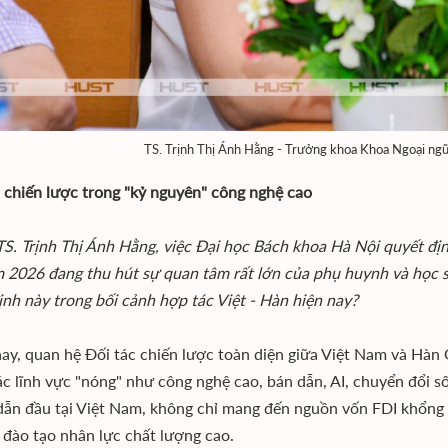
TS. Trịnh Thị Ánh Hằng - Trưởng khoa Khoa Ngoại ngữ
 chiến lược trong "kỷ nguyên" công nghệ cao
TS. Trịnh Thị Ánh Hằng, việc Đại học Bách khoa Hà Nội quyết 
 2026 đang thu hút sự quan tâm rất lớn của phụ huynh và học si
ịnh này trong bối cảnh hợp tác Việt - Hàn hiện nay?
nay, quan hệ Đối tác chiến lược toàn diện giữa Việt Nam và Hàn
ác lĩnh vực "nóng" như công nghệ cao, bán dẫn, AI, chuyển đổi s
dẫn đầu tại Việt Nam, không chỉ mang đến nguồn vốn FDI khổng 
 đào tạo nhân lực chất lượng cao.