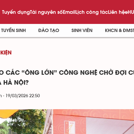
Tuyển dụng
Tài nguyên số
Email
Lịch công tác
Liên hệ
eHU
TUYỂN SINH
ĐÀO TẠO
SINH VIÊN
KHCN & ĐMS
 KIỆN
AO CÁC “ÔNG LỚN” CÔNG NGHỆ CHỜ ĐỢI CỬ
 HÀ NỘI?
 - 19/03/2026 22:50