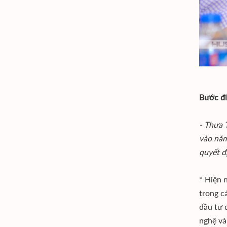
Bước đi
- Thưa 
vào năm
quyết đ
* Hiện 
trong c
đầu tư 
nghệ và