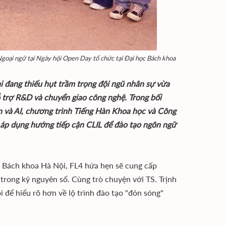
goại ngữ tại Ngày hội Open Day tổ chức tại Đại học Bách khoa
i đang thiếu hụt trầm trọng đội ngũ nhân sự vừa
 trợ R&D và chuyển giao công nghệ. Trong bối
n và AI, chương trình Tiếng Hàn Khoa học và Công
m áp dụng hướng tiếp cận CLIL để đào tạo ngôn ngữ
c Bách khoa Hà Nội, FL4 hứa hẹn sẽ cung cấp
 trong kỷ nguyên số. Cùng trò chuyện với TS. Trịnh
để hiểu rõ hơn về lộ trình đào tạo "đón sóng"