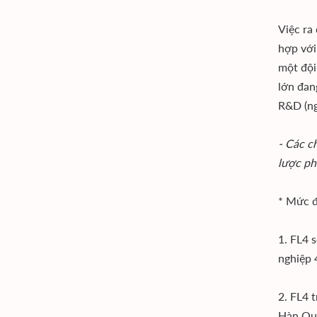
Việc ra
hợp với
một đội
lớn đan
R&D (ng
- Các c
lược ph
* Mức đ
1. FL4 
nghiệp 
2. FL4 
Hàn Qu