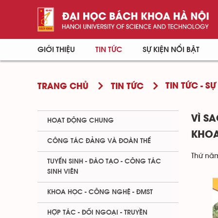
GIỚI THIỆU
TIN TỨC
SỰ KIỆN NỔI BẬT
TIN TỨC - SỰ
TRANG CHỦ
TIN TỨC
VÌ S
HOẠT ĐỘNG CHUNG
KHOA
CÔNG TÁC ĐẢNG VÀ ĐOÀN THỂ
Thứ năm
TUYỂN SINH - ĐÀO TẠO - CÔNG TÁC
SINH VIÊN
KHOA HỌC - CÔNG NGHỆ - ĐMST
HỢP TÁC - ĐỐI NGOẠI - TRUYỀN