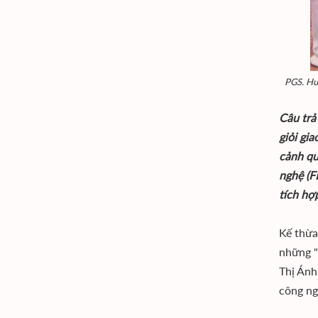
PGS. Huỳ
Câu trả
giỏi gi
cảnh qu
nghệ (F
tích hợ
Kế thừa
những "
Thị Ánh
công ng