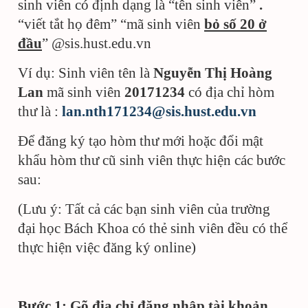
sinh viên có định dạng là “tên sinh viên”
.
“viết tắt họ đêm” “mã sinh viên
bỏ số 20 ở
đầu
” @sis.hust.edu.vn
Ví dụ: Sinh viên tên là
Nguyễn Thị Hoàng
Lan
mã sinh viên
20171234
có địa chỉ hòm
thư là :
lan.nth171234@sis.hust.edu.vn
Để đăng ký tạo hòm thư mới hoặc đổi mật
khẩu hòm thư cũ sinh viên thực hiện các bước
sau:
(Lưu ý: Tất cả các bạn sinh viên của trường
đại học Bách Khoa có thẻ sinh viên đều có thể
thực hiện việc đăng ký online)
Bước 1: Gõ địa chỉ đăng nhập tài khoản