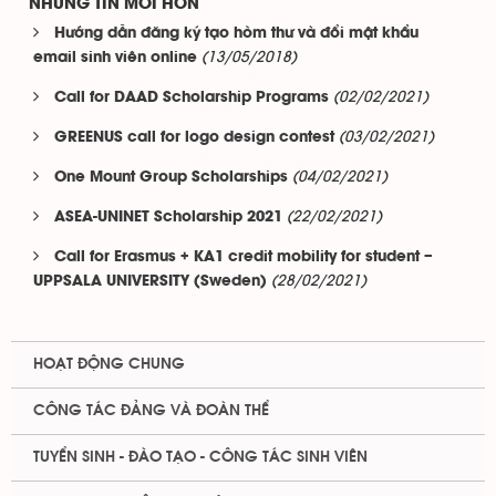
NHỮNG TIN MỚI HƠN
Hướng dẫn đăng ký tạo hòm thư và đổi mật khẩu
(13/05/2018)
email sinh viên online
(02/02/2021)
Call for DAAD Scholarship Programs
(03/02/2021)
GREENUS call for logo design contest
(04/02/2021)
One Mount Group Scholarships
(22/02/2021)
ASEA-UNINET Scholarship 2021
Call for Erasmus + KA1 credit mobility for student –
(28/02/2021)
UPPSALA UNIVERSITY (Sweden)
HOẠT ĐỘNG CHUNG
CÔNG TÁC ĐẢNG VÀ ĐOÀN THỂ
TUYỂN SINH - ĐÀO TẠO - CÔNG TÁC SINH VIÊN