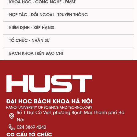
KHOA HỌC - CÔNG NGHỆ - ĐMST
HỢP TÁC - ĐỐI NGOẠI - TRUYỀN THÔNG
KIỂM ĐỊNH - XẾP HẠNG
TỔ CHỨC - NHÂN SỰ
BÁCH KHOA TRÊN BÁO CHÍ
Số 1 Đại Cồ Việt, phường Bạch Mai, Thành phố Hà
Nội
024 3869 4242
CƠ CẤU TỔ CHỨC