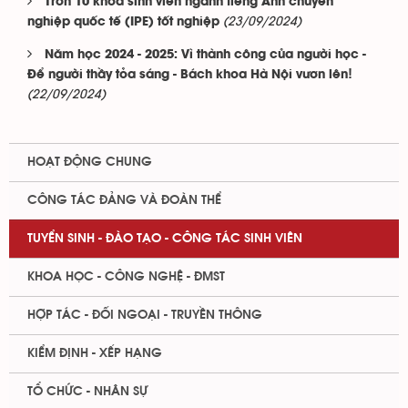
Tròn 10 khóa sinh viên ngành tiếng Anh chuyên
(23/09/2024)
nghiệp quốc tế (IPE) tốt nghiệp
Năm học 2024 - 2025: Vì thành công của người học -
Để người thầy tỏa sáng - Bách khoa Hà Nội vươn lên!
(22/09/2024)
HOẠT ĐỘNG CHUNG
CÔNG TÁC ĐẢNG VÀ ĐOÀN THỂ
TUYỂN SINH - ĐÀO TẠO - CÔNG TÁC SINH VIÊN
KHOA HỌC - CÔNG NGHỆ - ĐMST
HỢP TÁC - ĐỐI NGOẠI - TRUYỀN THÔNG
KIỂM ĐỊNH - XẾP HẠNG
TỔ CHỨC - NHÂN SỰ