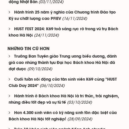
(03/11/2024)
động Nhật Bản
Hành trình 25 năm ý nghĩa của Chương trình Đào tạo
(16/11/2024)
Kỹ sư chất lượng cao PFIEV
HUST FEST 2024: K69 toả sáng rực rỡ trong vũ trụ Bách
(24/11/2024)
khoa Hà Nội
NHỮNG TIN CŨ HƠN
Trưởng Ban Tuyên giáo Trung ương biểu dương, đánh
giá cao những thành tựu Đại học Bách khoa Hà Nội đã
(09/10/2024)
đạt được
Cuối tuần sôi động của tân sinh viên K69 cùng "HUST
(06/10/2024)
Club Day 2024"
Hành trình ở Bách khoa Hà Nội là tri thức, trải nghiệm,
(03/10/2024)
những điều tốt đẹp và sự tử tế
Hơn 4.300 sinh viên có kỹ năng sinh tồn đặc biệt của
(28/09/2024)
Bách khoa Hà Nội tốt nghiệp!