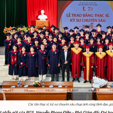
Các tân thạc sĩ, kỹ sư chuyên sâu chụp ảnh cùng lãnh đạo, g
ời nhắn gửi của PGS. Nguyễn Phong Điền - Phó Giám đốc Đại học 