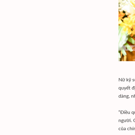
Nữ kỹ s
quyết đ
dàng, n
“Điều q
người. 
của chí