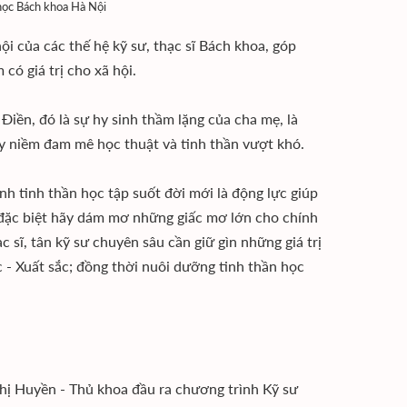
ọc Bách khoa Hà Nội
 của các thế hệ kỹ sư, thạc sĩ Bách khoa, góp
có giá trị cho xã hội.
ền, đó là sự hy sinh thầm lặng của cha mẹ, là
ậy niềm đam mê học thuật và tinh thần vượt khó.
h tinh thần học tập suốt đời mới là động lực giúp
 đặc biệt hãy dám mơ những giấc mơ lớn cho chính
sĩ, tân kỹ sư chuyên sâu cần giữ gìn những giá trị
c - Xuất sắc; đồng thời nuôi dưỡng tinh thần học
Thị Huyền - Thủ khoa đầu ra chương trình Kỹ sư