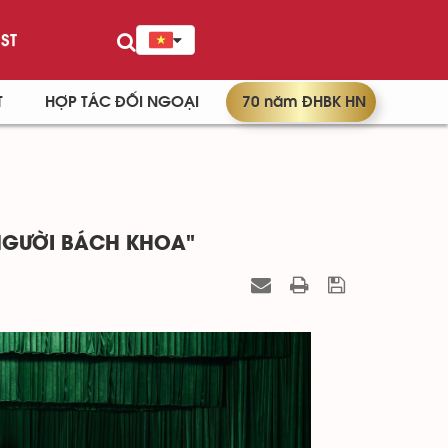
ST
T
HỢP TÁC ĐỐI NGOẠI
70 năm ĐHBK HN
NGƯỜI BÁCH KHOA"