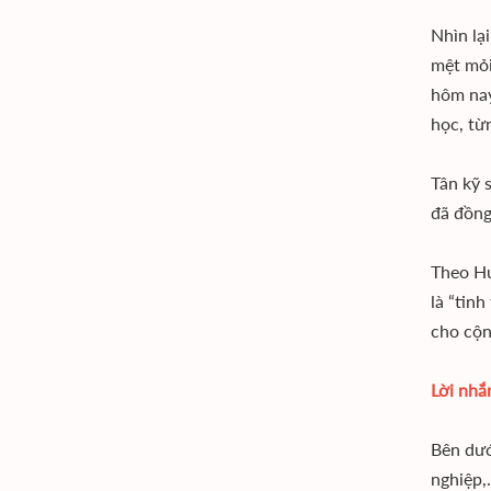
Nhìn lạ
mệt mỏi
hôm nay
học, từ
Tân kỹ 
đã đồng
Theo Hu
là “tin
cho cộn
Lời nhắn
Bên dướ
nghiệp,