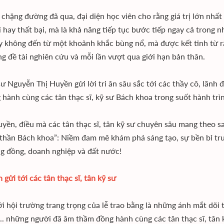
i chặng đường đã qua, đại diện học viên cho rằng giá trị lớn nhấ
 hay thất bại, mà là khả năng tiếp tục bước tiếp ngay cả trong 
 không đến từ một khoảnh khắc bùng nổ, mà được kết tinh từ rấ
ng đề tài nghiên cứu và mỗi lần vượt qua giới hạn bản thân.
sư Nguyễn Thị Huyền gửi lời tri ân sâu sắc tới các thầy cô, lãnh
 hành cùng các tân thạc sĩ, kỹ sư Bách khoa trong suốt hành trì
yền, điều mà các tân thạc sĩ, tân kỹ sư chuyên sâu mang theo sa
h thần Bách khoa”: Niềm đam mê khám phá sáng tạo, sự bền bỉ trư
g đồng, doanh nghiệp và đất nước!
 gửi tới các tân thạc sĩ, tân kỹ sư
i hội trường trang trọng của lễ trao bằng là những ánh mắt dõi 
... những người đã âm thầm đồng hành cùng các tân thạc sĩ, tân