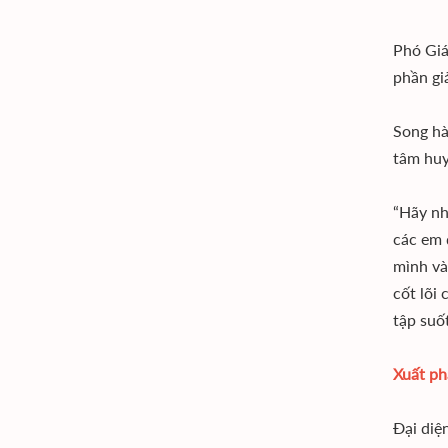
Phó Giá
phần gi
Song hà
tâm huy
“Hãy nh
các em 
mình và
cốt lõi
tập suốt
Xuất ph
Đại diệ