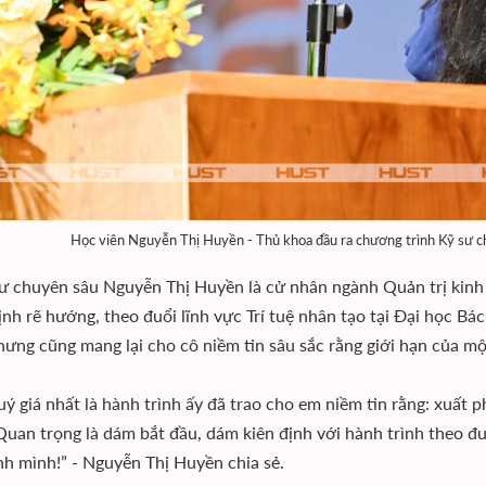
Học viên Nguyễn Thị Huyền - Thủ khoa đầu ra chương trình Kỹ sư chu
ư chuyên sâu Nguyễn Thị Huyền là cử nhân ngành Quản trị kinh
ịnh rẽ hướng, theo đuổi lĩnh vực Trí tuệ nhân tạo tại Đại học B
hưng cũng mang lại cho cô niềm tin sâu sắc rằng giới hạn của m
uý giá nhất là hành trình ấy đã trao cho em niềm tin rằng: xuất
Quan trọng là dám bắt đầu, dám kiên định với hành trình theo đ
nh mình!” - Nguyễn Thị Huyền chia sẻ.