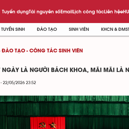
Tuyển dụng
Tài nguyên số
Email
Lịch công tác
Liên hệ
eHU
TUYỂN SINH
ĐÀO TẠO
SINH VIÊN
KHCN & ĐMS
- ĐÀO TẠO - CÔNG TÁC SINH VIÊN
 NGÀY LÀ NGƯỜI BÁCH KHOA, MÃI MÃI LÀ 
 - 22/05/2026 23:52