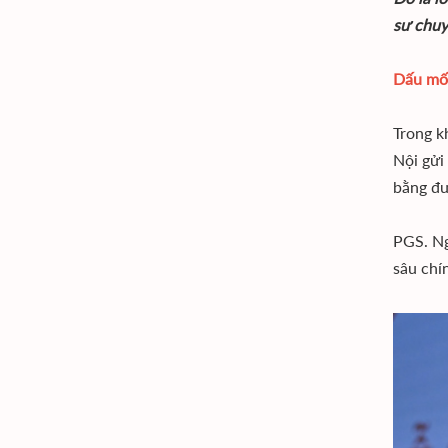
sư chuy
Dấu mốc
Trong k
Nội gửi
bằng đư
PGS. Ng
sâu chí