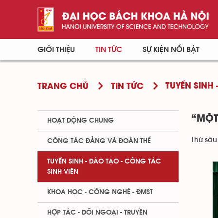
GIỚI THIỆU
TIN TỨC
SỰ KIỆN NỔI BẬT
TUYỂN SINH 
TRANG CHỦ
TIN TỨC
“MỘT
HOẠT ĐỘNG CHUNG
Thứ sáu
CÔNG TÁC ĐẢNG VÀ ĐOÀN THỂ
TUYỂN SINH - ĐÀO TẠO - CÔNG TÁC
SINH VIÊN
KHOA HỌC - CÔNG NGHỆ - ĐMST
HỢP TÁC - ĐỐI NGOẠI - TRUYỀN