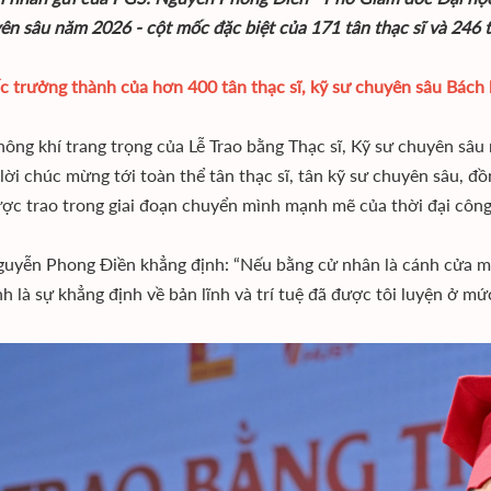
ên sâu năm 2026 - cột mốc đặc biệt của 171 tân thạc sĩ và 246 t
 trưởng thành của hơn 400 tân thạc sĩ, kỹ sư chuyên sâu Bách
hông khí trang trọng của Lễ Trao bằng Thạc sĩ, Kỹ sư chuyên s
 lời chúc mừng tới toàn thể tân thạc sĩ, tân kỹ sư chuyên sâu, 
ợc trao trong giai đoạn chuyển mình mạnh mẽ của thời đại công
uyễn Phong Điền khẳng định: “Nếu bằng cử nhân là cánh cửa mở 
nh là sự khẳng định về bản lĩnh và trí tuệ đã được tôi luyện ở mứ