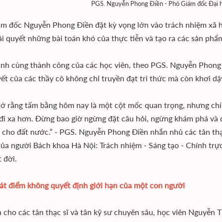
PGS. Nguyễn Phong Điền - Phó Giám đốc Đại h
m đốc Nguyễn Phong Điền đặt kỳ vọng lớn vào trách nhiệm xã hội
ải quyết những bài toán khó của thực tiễn và tạo ra các sản phẩm 
nh cùng thành công của các học viên, theo PGS. Nguyễn Phong Đi
ết của các thầy cô không chỉ truyền đạt tri thức mà còn khơi d
ớ rằng tấm bằng hôm nay là một cột mốc quan trọng, nhưng chín
đi xa hơn. Đừng bao giờ ngừng đặt câu hỏi, ngừng khám phá và
 cho đất nước.” - PGS. Nguyễn Phong Điền nhắn nhủ các tân thạc 
 của người Bách khoa Hà Nội: Trách nhiệm - Sáng tạo - Chính trự
 đời.
át điểm không quyết định giới hạn của một con người
n cho các tân thạc sĩ và tân kỹ sư chuyên sâu, học viên Nguyễn 